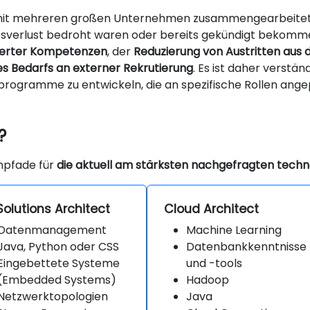
 mit mehreren großen Unternehmen zusammengearbeitet
itsverlust bedroht waren oder bereits gekündigt bekom
tierter Kompetenzen
, der
Reduzierung von Austritten au
s Bedarfs an externer Rekrutierung
. Es ist daher verstä
sprogramme zu entwickeln, die an spezifische Rollen ang
?
npfade für
die aktuell am stärksten nachgefragten techn
Solutions Architect
Cloud Architect
Datenmanagement
Machine Learning
Java, Python oder CSS
Datenbankkenntnisse
Eingebettete Systeme
und -tools
(Embedded Systems)
Hadoop
Netzwerktopologien
Java