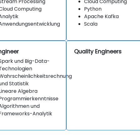
Stream Processing
Cloud Computing
Cloud Computing
Python
Analytik
Apache Kafka
Anwendungsentwicklung
Scala
ngineer
Quality Engineers
Spark und Big-Data-
Technologien
Wahrscheinlichkeitsrechnung
und Statistik
Lineare Algebra
Programmierkenntnisse
Algorithmen und
Frameworks-Analytik