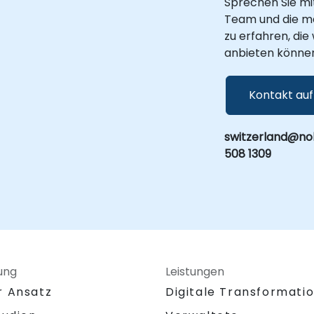
Sprechen Sie mi
Team und die m
zu erfahren, di
anbieten könne
Kontakt au
switzerland@nob
508 1309
ung
Leistungen
r Ansatz
Digitale Transformati