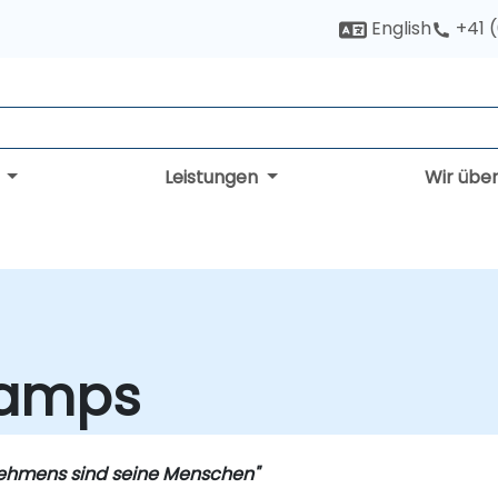
English
+41 
g
Leistungen
Wir übe
camps
nehmens sind seine Menschen"