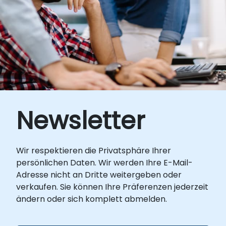
anpassen möchten, kontaktieren Sie uns
einen Kubernetes-Cluster abzusichern, zu
bitte zur Vereinbarungen.
skalieren und zu überwachen. Format des
Kurses Teil Vorlesung, Teil Diskussion,
Übungen und intensive praktische
Anwendungen. Hinweise Für diese Schulung
können verschiedene Docker-Images als
Demonstrationen verwendet werden (z.B.
Nginx, MongoDB, Tomcat usw.). Um
bestimmte Images oder andere
Newsletter
Anpassungen für diese Schulung
anzufordern, kontaktieren Sie uns bitte zur
Vereinbarung.
Wir respektieren die Privatsphäre Ihrer
persönlichen Daten. Wir werden Ihre E-Mail-
Adresse nicht an Dritte weitergeben oder
verkaufen. Sie können Ihre Präferenzen jederzeit
ändern oder sich komplett abmelden.