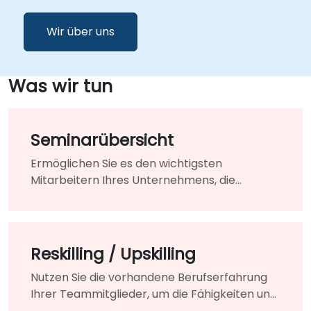
Wir über uns
Was wir tun
Seminarübersicht
Ermöglichen Sie es den wichtigsten
Mitarbeitern Ihres Unternehmens, die
Technologien und Strategien zu erlernen, die
für die Modernisierung Ihrer bestehenden
Produkte und Dienstleistungen erforderlich
sind.
Reskilling / Upskilling
Nutzen Sie die vorhandene Berufserfahrung
Ihrer Teammitglieder, um die Fähigkeiten und
Kenntnisse zu erwerben, die für die