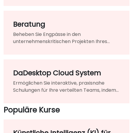
Veränderungen in Ihrem Unternehmen
erforderlich sind.
Beratung
Beheben Sie Engpässe in den
unternehmenskritischen Projekten Ihres
Unternehmens, indem Sie die Unterstützung
eines hochqualifizierten Experten in Anspruch
nehmen.
DaDesktop Cloud System
Ermöglichen Sie interaktive, praxisnahe
Schulungen für Ihre verteilten Teams, indem
Sie herkömmliche Klassenzimmer nahtlos in
eine einheitliche virtuelle Lernumgebung
Populäre Kurse
einbinden.
Künstliche Intelligenz (KI) für