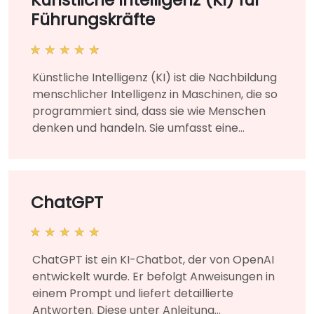
Führungskräfte
Künstliche Intelligenz (KI) ist die Nachbildung
menschlicher Intelligenz in Maschinen, die so
programmiert sind, dass sie wie Menschen
denken und handeln. Sie umfasst eine
Vielzahl von Technologien, darunter
maschinelles Lernen und Deep Learning, und
wird in verschiedenen geschäftlichen und
unternehmensinternen Anwendungen
ChatGPT
eingesetzt, um organisatorische
Herausforderungen und Bedürfnisse zu
lösen.Dieser instruktionsgeleitete, live-
ChatGPT ist ein KI-Chatbot, der von OpenAI
Training (online oder vor Ort) richtet sich an
entwickelt wurde. Er befolgt Anweisungen in
Führungskräfte und Geschäftsleiter, die
einem Prompt und liefert detaillierte
Grundlagen der Künstlichen Intelligenz
Antworten. Diese unter Anleitung
erlernen und KI-Projekte in ihrer