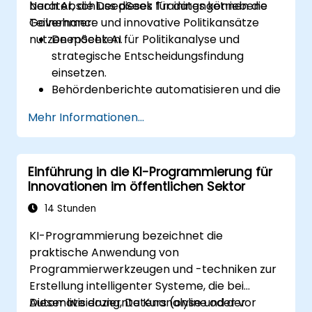
berater, die DeepSeek für datengetriebene
Nach Abschluss dieses Trainings können die
Governance und innovative Politikansätze
Teilnehmer:
nutzen möchten.
DeepSeek AI für Politikanalyse und
strategische Entscheidungsfindung
einsetzen.
Behördenberichte automatisieren und die
Datentransparenz verbessern.
Mehr Informationen...
KI-gestützte Erkenntnisse für
Innovationen im öffentlichen Sektor
anwenden.
Einführung in die KI-Programmierung für
Die Bürgerbeteiligung durch KI-gestützte
Innovationen im öffentlichen Sektor
Lösungen stärken.
14 Stunden
KI-Programmierung bezeichnet die
praktische Anwendung von
Programmierwerkzeugen und -techniken zur
Erstellung intelligenter Systeme, die bei
Automatisierung, Datenanalyse und der
Dieser live doziernte Kurs (online oder vor