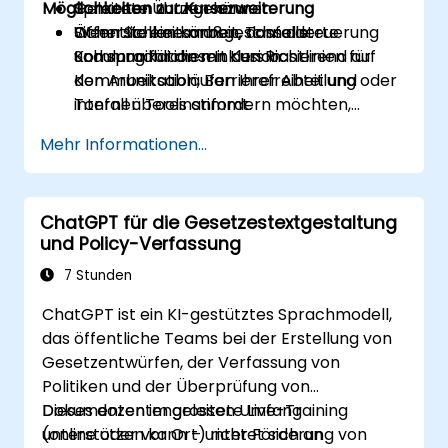
Möglichkeiten zur Kurserweiterung
Sprachen nutzen können.
Geleitete Übungen zur
Sicherstellen können, dass die
Öffentlichkeitsarbeit, Tonfallsteuerung
Wenn Sie eine maßgeschneiderte
Kommunikation mit den Richtlinien für
und sprachlichen Inklusion.
Schulung für diesen Kurs basierend auf
Kommunikation, Barrierefreiheit und
den Arbeitsabläufen Ihrer Abteilung oder
Tonfall übereinstimmt.
internen Tools anfordern möchten,
kontaktieren Sie uns bitte zur
Mehr Informationen...
Vereinbarung.
ChatGPT für die Gesetzestextgestaltung
und Policy-Verfassung
7 Stunden
ChatGPT ist ein KI-gestütztes Sprachmodell,
das öffentliche Teams bei der Erstellung von
Gesetzentwürfen, der Verfassung von
Politiken und der Überprüfung von
Dokumenten im grossen Umfang
Dieses dozentengeleitete Live-Training
unterstützen kann – unter Förderung von
(online oder vor Ort) richtet sich an