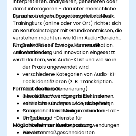
interpretieren, analysieren, generieren oder
damit interagieren – darunter menschliche
Sprache, Umgebungsgeräusche und Musik.
Dieser von einem Dozenten geleitete Live-
Trainingkurs (online oder vor Ort) richtet sich
an Berufseinsteiger mit Grundkenntnissen, die
verstehen möchten, wie KI im Audio-Bereich
für geschäftliche Zwecke, Kommunikation,
Am Ende dieses Trainings können die
Automatisierung und Innovation eingesetzt
Teilnehmenden:
wird.
erläutern, was Audio-KI ist und wie sie in
der Praxis angewendet wird.
verschiedene Kategorien von Audio-KI-
Tools identifizieren (z. B. Transkription,
Formaat des Kurses
Klassifikation, Generierung).
Geschäftsanwendungsfelder in den
Interaktive Vorträge und Diskussionen.
Bereichen Kundenservice, Sicherheit,
Zahlreiche Übungen und Praxisphasen.
Compliance und Medien erkunden.
Praxisnahe Umsetzung in einer Live-Lab-
KI-Tools und -Dienste für
Umgebung.
Möglichkeiten zur Kursanpassung
unternehmensweite Audioanwendungen
bewerten.
Für einen maßgeschneiderten