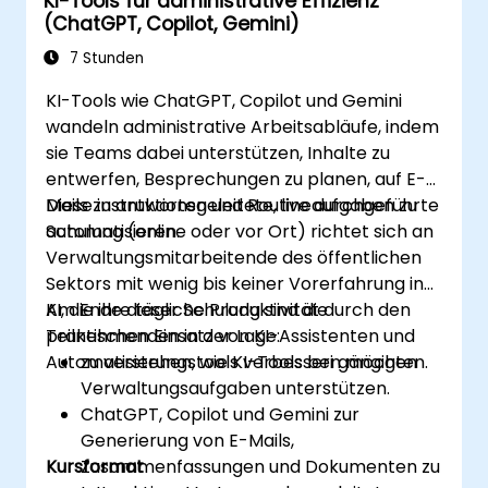
KI-Tools für administrative Effizienz
(ChatGPT, Copilot, Gemini)
7 Stunden
KI-Tools wie ChatGPT, Copilot und Gemini
wandeln administrative Arbeitsabläufe, indem
sie Teams dabei unterstützen, Inhalte zu
entwerfen, Besprechungen zu planen, auf E-
Mails zu antworten und Routineaufgaben zu
Diese instruktionsgeleitete, live durchgeführte
automatisieren.
Schulung (online oder vor Ort) richtet sich an
Verwaltungsmitarbeitende des öffentlichen
Sektors mit wenig bis keiner Vorerfahrung in
KI, die ihre tägliche Produktivität durch den
Am Ende dieser Schulung sind die
praktischen Einsatz von KI-Assistenten und
Teilnehmenden in der Lage:
Automatisierungstools verbessern möchten.
zu verstehen, wie KI-Tools bei gängigen
Verwaltungsaufgaben unterstützen.
ChatGPT, Copilot und Gemini zur
Generierung von E-Mails,
Kursformat
Zusammenfassungen und Dokumenten zu