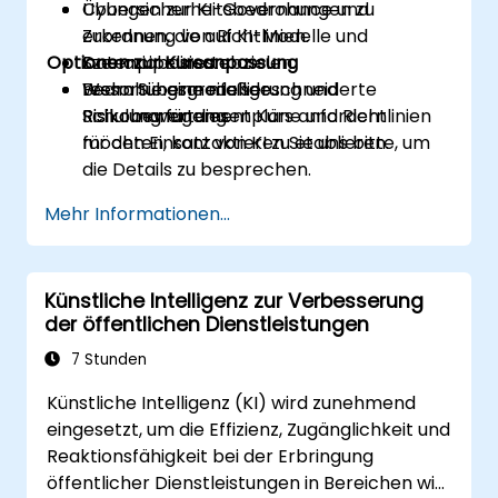
Cybersicherheitsbedrohungen zu
Übungen zur KI-Governance und
erkennen, die auf KI-Modelle und
Zuordnung von Richtlinien.
Optionen zur Kursanpassung
Datenpipelines abzielen.
Szenariobasierte
ressortübergreifende
Bedrohungsmodellierung und
Wenn Sie eine maßgeschneiderte
Risikomanagementpläne und Richtlinien
Risikobewertung.
Schulung für diesen Kurs anfordern
für den Einsatz von KI zu etablieren.
möchten, kontaktieren Sie uns bitte, um
die Details zu besprechen.
Mehr Informationen...
Künstliche Intelligenz zur Verbesserung
der öffentlichen Dienstleistungen
7 Stunden
Künstliche Intelligenz (KI) wird zunehmend
eingesetzt, um die Effizienz, Zugänglichkeit und
Reaktionsfähigkeit bei der Erbringung
öffentlicher Dienstleistungen in Bereichen wie