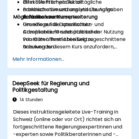
Effektive Prompts für alltägliche
dem öffentlichen Sektor.
administrative und analytische Aufgaben
Praktische Umsetzung und Übung im
Möglichkeiten zur Kurserweiterung
zu formulieren.
Erstellen von Prompts.
Grundlegende Datenschutz- und
Um eine auf die spezifischen
Compliance-Grundsätze bei der Nutzung
Arbeitsabläufe oder politischen
von KI im öffentlichen Sektor
Prioritäten Ihrer Abteilung zugeschnittene
anzuwenden.
Schulung zu diesem Kurs anzufordern,
kontaktieren Sie uns bitte zur
Mehr Informationen...
Abstimmung.
DeepSeek für Regierung und
Politikgestaltung
14 Stunden
Dieses instruktionsgeleitete Live-Training in
Schweiz (online oder vor Ort) richtet sich an
fortgeschrittene Regierungsexpertinnen und
-experten sowie Politikberaterinnen und -