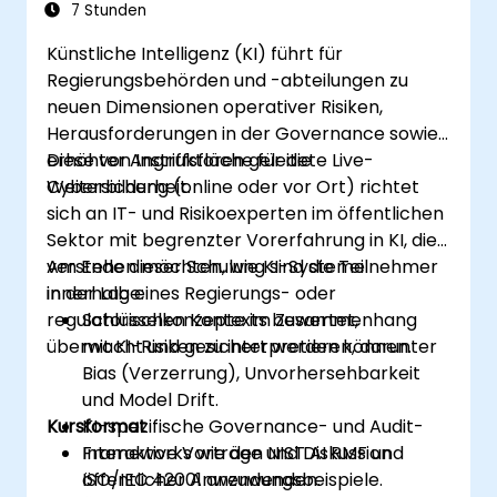
7 Stunden
Künstliche Intelligenz (KI) führt für
Regierungsbehörden und -abteilungen zu
neuen Dimensionen operativer Risiken,
Herausforderungen in der Governance sowie
erhöhter Angriffsfläche für die
Diese von Instruktoren geleitete Live-
Cybersicherheit.
Weiterbildung (online oder vor Ort) richtet
sich an IT- und Risikoexperten im öffentlichen
Sektor mit begrenzter Vorerfahrung in KI, die
verstehen möchten, wie KI-Systeme
Am Ende dieser Schulung sind die Teilnehmer
innerhalb eines Regierungs- oder
in der Lage:
regulatorischen Kontexts bewertet,
Schlüsselkonzepte im Zusammenhang
überwacht und gesichert werden können.
mit KI-Risiken zu interpretieren, darunter
Bias (Verzerrung), Unvorhersehbarkeit
und Model Drift.
Kursformat
KI-spezifische Governance- und Audit-
Frameworks wie den NIST AI RMF und
Interaktive Vorträge und Diskussion
ISO/IEC 42001 anzuwenden.
öffentlicher Anwendungsbeispiele.