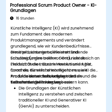
Professional Scrum Product Owner - KI-
Grundlagen
16 Stunden
Künstliche Intelligenz (KI) wird zunehmend
zum Fundament des modernen
Produktmanagements und verändert
grundlegend, wie wir Kundenbedürfnisse
ermitteln, Lösungen definieren und
Diese präsenterierte, live stattfindende
Entscheidungen treffen. Genau wie die
Schulung (online oder vor Ort) richtet sich an
Elektrizität die Industrie revolutioniert hat,
Product Owner, Scrum Masters und Agile
formt die Künstliche Intelligenz neu, wie
Coaches, die verstehen möchten, wie KI die
Produkte entwickelt, validiert und
Produktoberverantwortung stärken und die
Am Ende dieser Schulung werden die
weiterentwickelt werden.
Entscheidungsfindung verbessern kann.
Teilnehmenden in der Lage sein:
Die Grundlagen der Künstlichen
Intelligenz zu verstehen und zwischen
traditioneller KI und Generativer KI
(GenAI) zu unterscheiden.