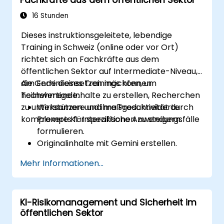
16 Stunden
Dieses instruktionsgeleitete, lebendige
Training in Schweiz (online oder vor Ort)
richtet sich an Fachkräfte aus dem
öffentlichen Sektor auf Intermediate-Niveau,
die Gemini einsetzen möchten, um
Am Ende dieses Trainings können
hochwertige Inhalte zu erstellen, Recherchen
Teilnehmende:
zu unterstützen und ihre Produktivität durch
Wirksamere und maßgeschneiderte
komplexere KI-Interaktionen zu steigern.
Prompts für spezifische Anwendungsfälle
formulieren.
Originalinhalte mit Gemini erstellen.
Komplexe Informationen präzise
Mehr Informationen...
zusammenfassen und vergleichen.
Gemini für Brainstorming, Planung und
effiziente Ideengenerierung nutzen.
KI-Risikomanagement und Sicherheit im
öffentlichen Sektor