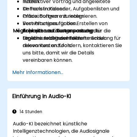
nutzen.
Interaktiver Vortrag und angeleitete
KI-Tools in Kalender, Aufgabenlisten und
Demonstrationen.
Office-Software zu integrieren.
Praxisübungen mit realen
Best Practices für das Erstellen von
Verwaltungsaufgaben.
Möglichkeiten zur Kursanpassung
Prompts und die Auswertung der
Anpassbare Übungen mit den für die
Ergebnisse anzuwenden.
tägliche Arbeit der Teilnehmenden
Um eine maßgeschneiderte Schulung für
relevantesten Tools.
diesen Kurs anzufordern, kontaktieren Sie
uns bitte, damit wir die Details
vereinbaren können.
Mehr Informationen...
Einführung in Audio-KI
14 Stunden
Audio-KI bezeichnet künstliche
Intelligenztechnologien, die Audiosignale