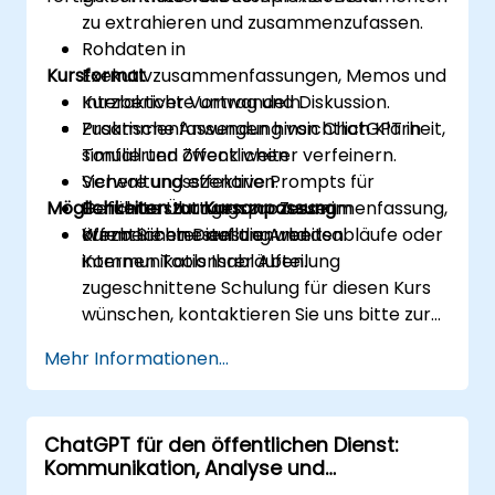
zu extrahieren und zusammenzufassen.
Rohdaten in
Kursformat
Exekutivzusammenfassungen, Memos und
Kurzberichte umwandeln.
Interaktiver Vortrag und Diskussion.
Zusammenfassungen hinsichtlich Klarheit,
Praktische Anwendung von ChatGPT in
Tonfall und Zweck weiter verfeinern.
simulierten öffentlichen
Sichere und effektive Prompts für
Verwaltungsszenarien.
Möglichkeiten zur Kursanpassung
Berichterstattungsprozesse im
Geführte Übungen zur Zusammenfassung,
öffentlichen Dienst anwenden.
Kurzberichterstellung und
Wenn Sie eine auf die Arbeitsabläufe oder
Kommunikationsabläufen.
internen Tools Ihrer Abteilung
zugeschnittene Schulung für diesen Kurs
wünschen, kontaktieren Sie uns bitte zur
Organisation.
Mehr Informationen...
ChatGPT für den öffentlichen Dienst:
Kommunikation, Analyse und
Produktivität