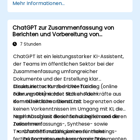
Mehr Informationen...
ChatGPT zur Zusammenfassung von
Berichten und Vorbereitung von
Kurzberichten
7 Stunden
ChatGPT ist ein leistungsstarker KI-Assistent,
der Teams im öffentlichen Sektor bei der
Zusammenfassung umfangreicher
Dokumente und der Erstellung klar
strukturierter Kurzberichte für die
Dieses instructor-led-Live-Training (online
Führungsebene oder Stakeholder-
oder vor Ort) richtet sich an Fachkräfte aus
Kommunikation unterstützt.
dem öffentlichen Dienst mit begrenzten oder
keinen Vorkenntnissen im Umgang mit KI, die
regelmässig mit Berichten arbeiten und deren
Nach Abschluss dieser Schulung können die
Zusammenfassungs-, Synthese- sowie
Teilnehmer:
Transformationsfähigkeiten für meetings-
ChatGPT nutzen, um wesentliche
fertige Formate verbessern möchten.
Erkenntnisse aus komplexen Dokumenten