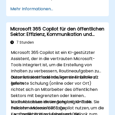
bitte, um die Einzelheiten zu besprechen.
Mehr Informationen...
Microsoft 365 Copilot für den öffentlichen
Sektor: Effizienz, Kommunikation und
Erkenntnisse
7 Stunden
Microsoft 365 Copilot ist ein KI-gestützter
Assistent, der in die vertrauten Microsoft-
Tools integriert ist, um die Erstellung von
Inhalten zu verbessern, Routineaufgaben zu
automatisieren und intelligente Einblicke zu
Diese live stattfindende, von einer Lehrkraft
liefern.
geleitete Schulung (online oder vor Ort)
richtet sich an Mitarbeiter des öffentlichen
Sektors mit begrenzten oder keinen
Vorkenntnissen im Umgang mit KI-Tools. Sie
Nach Abschluss dieser Schulung sind die
möchten Microsoft 365 Copilot nutzen, um die
Teilnehmenden in der Lage:
Kommunikation zu verbessern, die
Copilot in Word, Excel und Outlook zum