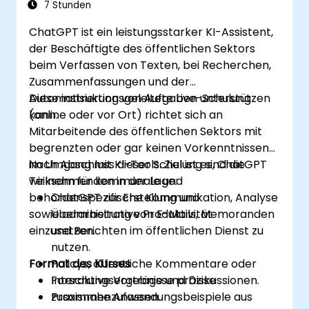
7 Stunden
ChatGPT ist ein leistungsstarker KI-Assistent,
der Beschäftigte des öffentlichen Sektors
beim Verfassen von Texten, bei Recherchen,
Zusammenfassungen und der
Automatisierung von Aufgaben unterstützen
Diese instruktionsgeleitete Live-Schulung
kann.
(online oder vor Ort) richtet sich an
Mitarbeitende des öffentlichen Sektors mit
begrenzten oder gar keinen Vorkenntnissen
im Umgang mit KI-Tools. Ziel ist es, ChatGPT
Nach Abschluss dieser Schulung sind die
wirksam für kommunale und
Teilnehmenden in der Lage:
behördenspezifische Kommunikation, Analyse
ChatGPT zur Erstellung und
sowie administrative Produktivität
Überarbeitung von E-Mails, Memoranden
einzusetzen.
und Berichten im öffentlichen Dienst zu
nutzen.
Format des Kurses
Policys, öffentliche Kommentare oder
Forschungsergebnisse präzise
Interaktive Vorträge und Diskussionen.
zusammenzufassen.
Praxisnahe Anwendungsbeispiele aus