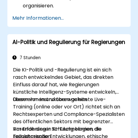
organisieren.
Mehr Informationen...
AI-Politik und Regulierung für Regierungen
7 Stunden
Die KI-Politik und -Regulierung ist ein sich
rasch entwickelndes Gebiet, das direkten
Einfluss darauf hat, wie Regierungen
künstliche Intelligenz-Systeme entwickeln,
übernehmen und überwachen.
Dieser von Instruktoren geleitete Live-
Training (online oder vor Ort) richtet sich an
Rechtsexperten und Compliance-Spezialisten
des öffentlichen Sektors mit begrenzter
Vorerfahrung in KI-Technologien, die
Am Ende dieser Schulung können die
regulatorische Entwicklungen, ethische
Teilnehmenden: