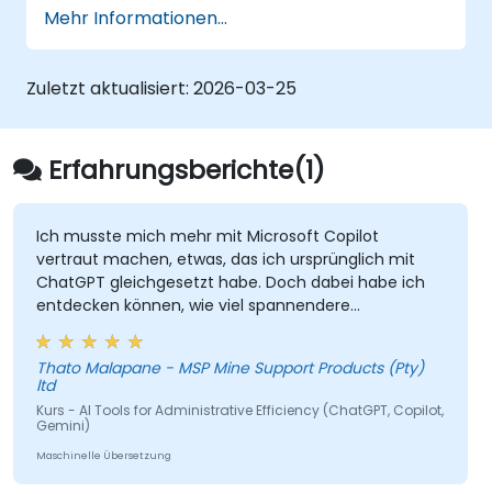
Die sieben bevorzugten Haltungen eines
Mehr Informationen...
Product Owner anzuwenden
(einschliesslich der neuen Haltung des
Orchestrators) und KI einzusetzen, um
Zuletzt aktualisiert:
2026-03-25
jede Haltung – wie die des Visionärs,
Experimentierers oder Kundenvertreters
– zu stärken.
Erfahrungsberichte(1)
Effektives Prompting zu beherrschen und
KI-Tools als intelligente
Kooperationspartner mit spezifischen
Ich musste mich mehr mit Microsoft Copilot
vertraut machen, etwas, das ich ursprünglich mit
Fähigkeiten zu betrachten.
ChatGPT gleichgesetzt habe. Doch dabei habe ich
Das Kundenverständnis zu vertiefen und
entdecken können, wie viel spannendere
KI-gestützte Personas für
Möglichkeiten es gibt, die ich fortan nutzen werde,
Hypothesentests und die Ideenfindung zu
um mir das Leben zu erleichtern.
erstellen, dabei aber den authentischen
Thato Malapane - MSP Mine Support Products (Pty)
ltd
Kundenkontakt aufrechtzuerhalten.
Kurs - AI Tools for Administrative Efficiency (ChatGPT, Copilot,
Eine klare Produktvision entwickeln und
Gemini)
kommunizieren, indem strukturierte
Maschinelle Übersetzung
Frameworks wie das 3x3-Framework