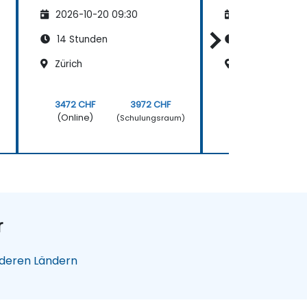
ungen
ungen
2026-10-20 09:30
2026-11-03 09
14 Stunden
14 Stunden
Zürich
Bern
3472 CHF
3972 CHF
3472 CHF
(Online)
(Online)
)
(Schulungsraum)
(
r
nderen Ländern