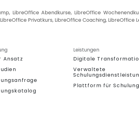
amp, LibreOffice Abendkurse, LibreOffice Wochenendkurse
LibreOffice Privatkurs, LibreOffice Coaching, LibreOffice 
ung
Leistungen
r Ansatz
Digitale Transformati
tudien
Verwaltete
Schulungsdienstleistu
tungsanfrage
Plattform für Schulun
tungskatalog