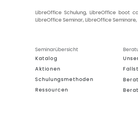
LibreOffice Schulung, LibreOffice boot c
LibreOffice Seminar, LibreOffice Seminare, 
Seminarübersicht
Berat
Katalog
Unse
Aktionen
Falls
Schulungsmethoden
Bera
Ressourcen
Bera