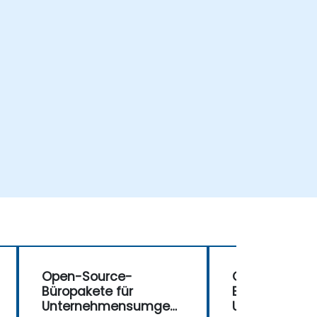
Open-Source-
Open-Source
Büropakete für
Büropakete fü
Unternehmensumgeb
Unternehme