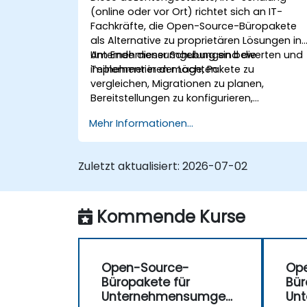
(online oder vor Ort) richtet sich an IT-
Fachkräfte, die Open-Source-Büropakete
als Alternative zu proprietären Lösungen in
Unternehmensumgebungen bewerten und
Am Ende dieser Schulung sind die
implementieren möchten.
Teilnehmer in der Lage, Pakete zu
vergleichen, Migrationen zu planen,
Bereitstellungen zu konfigurieren,
Kompatibilitätsfragen zu lösen,
Mehr Informationen...
Kollaboration zu implementieren und die
Benutzerakzeptanz zu managen.
Zuletzt aktualisiert:
2026-07-02
Kommende Kurse
Open-Source-
Op
Büropakete für
Bür
Unternehmensumgeb
Un