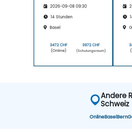
ungen
un
2026-09-08 09:30
2
14 Stunden
1
Basel
G
3472 CHF
3972 CHF
3
(Online)
(
(Schulungsraum)
Andere R
Schweiz
Online
Basel
Bern
G