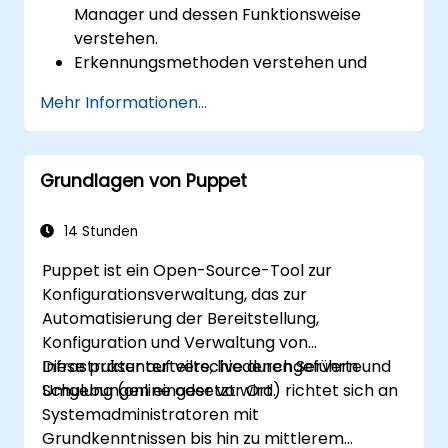
Manager und dessen Funktionsweise
verstehen.
Erkennungsmethoden verstehen und
konfigurieren.
Mehr Informationen...
MECM-Clientrichtlinien konfigurieren.
Grundlagen von Puppet
14 Stunden
Puppet ist ein Open-Source-Tool zur
Konfigurationsverwaltung, das zur
Automatisierung der Bereitstellung,
Konfiguration und Verwaltung von
Infrastruktur auf verschiedenen Servern und
Diese präsenterteilte, live durchgeführte
Umgebungen eingesetzt wird.
Schulung (online oder vor Ort) richtet sich an
Systemadministratoren mit
Grundkenntnissen bis hin zu mittlerem