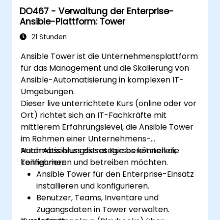
DO467 - Verwaltung der Enterprise-
Ansible-Plattform: Tower
21 Stunden
Ansible Tower ist die Unternehmensplattform
für das Management und die Skalierung von
Ansible-Automatisierung in komplexen IT-
Umgebungen.
Dieser live unterrichtete Kurs (online oder vor
Ort) richtet sich an IT-Fachkräfte mit
mittlerem Erfahrungslevel, die Ansible Tower
im Rahmen einer Unternehmens-
Automatisierungsstrategie bereitstellen,
Nach Abschluss dieses Kurses können die
konfigurieren und betreiben möchten.
Teilnehmer:
Ansible Tower für den Enterprise-Einsatz
installieren und konfigurieren.
Benutzer, Teams, Inventare und
Zugangsdaten in Tower verwalten.