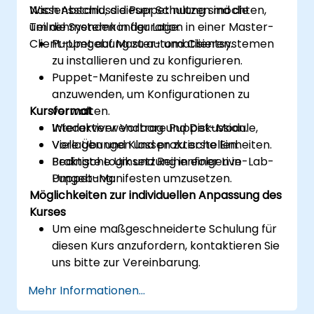
Wissensstand, die Puppet nutzen möchten,
Nach Abschluss dieser Schulung sind die
um die Systemkonfiguration in einer Master-
Teilnehmenden in der Lage:
Client-Umgebung zu automatisieren.
Puppet auf Master- und Clientsystemen
zu installieren und zu konfigurieren.
Puppet-Manifeste zu schreiben und
anzuwenden, um Konfigurationen zu
Kursformat
verwalten.
Wiederverwendbare Puppet-Module,
Interaktiver Vortrag und Diskussion.
Vorlagen und Klassen zu erstellen.
Viele Übungen und praktische Einheiten.
Bedingte Logik und Reihenfolgen in
Praktische Umsetzung in einer Live-Lab-
Puppet-Manifesten umzusetzen.
Umgebung.
Möglichkeiten zur individuellen Anpassung des
Kurses
Um eine maßgeschneiderte Schulung für
diesen Kurs anzufordern, kontaktieren Sie
uns bitte zur Vereinbarung.
Mehr Informationen...