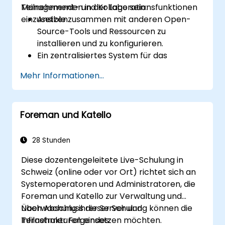
Management- und Kollaborationsfunktionen
Teilnehmenden in der Lage sein:
einzusetzen.
Ansible zusammen mit anderen Open-
Source-Tools und Ressourcen zu
installieren und zu konfigurieren.
Ein zentralisiertes System für das
DevOps-Management unter Nutzung der
Mehr Informationen...
Funktionen des Ansible-Projekts
aufzubauen.
Automatisierungstools und erweiterte
Foreman und Katello
Ressourcen von Ansible einzusetzen, um
einen CI/CD-Ansatz zu realisieren.
Bessere SysOps-Methoden mittels der
28 Stunden
Kollaborationsfunktionen von Ansible für
Diese dozentengeleitete Live-Schulung in
die Verwaltung grösserer Teams
Schweiz (online oder vor Ort) richtet sich an
anzuwenden.
Systemoperatoren und Administratoren, die
Die Ausführung von DevOps-Aufgaben
Foreman und Katello zur Verwaltung und
innerhalb der Organisation zu verbessern
Überwachung ihrer Server und
Nach Abschluss dieser Schulung können die
und bestehende Prozesse zu optimieren.
Infrastrukturen einsetzen möchten.
Teilnehmer Folgendes:
Ansible mit externen Plattformen zu