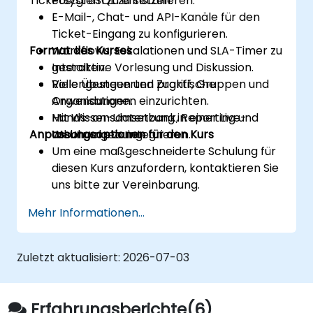
Ticketsystem zu ersetzen.
PostgreSQL zu installieren.
E-Mail-, Chat- und API-Kanäle für den
Ticket-Eingang zu konfigurieren.
Format des Kurses
Workflows, Eskalationen und SLA-Timer zu
gestalten.
Interaktive Vorlesung und Diskussion.
Rollengesteuerten Zugriff, Gruppen und
Viele Übungen und praktische
Organisationen einzurichten.
Anwendungen.
Mit Wissensdatenbank, Reporting und
Hands-on-Umsetzung in einer Live-
Anpassungsoptionen für den Kurs
Webhooks zu integrieren.
Laborumgebung.
Um eine maßgeschneiderte Schulung für
diesen Kurs anzufordern, kontaktieren Sie
uns bitte zur Vereinbarung.
Mehr Informationen...
Zuletzt aktualisiert:
2026-07-03
Erfahrungsberichte(6)