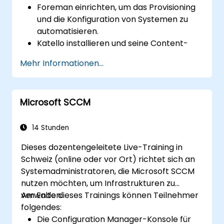
Foreman einrichten, um das Provisioning
integrieren und andere Ansible-Tools zum
und die Konfiguration von Systemen zu
Vorteil der Organisation einzubinden.
automatisieren.
Katello installieren und seine Content-
Management-Funktionen
Mehr Informationen...
implementieren, um Repositories zu
erstellen, zu organisieren und zu
verwalten.
Microsoft SCCM
Infrastrukturänderungen mit den
Reporting- und Monitoring-Funktionen
von Foreman verfolgen.
14 Stunden
Dieses dozentengeleitete Live-Training in
Schweiz (online oder vor Ort) richtet sich an
Systemadministratoren, die Microsoft SCCM
nutzen möchten, um Infrastrukturen zu
verwalten.
Am Ende dieses Trainings können Teilnehmer
folgendes:
Die Configuration Manager-Konsole für