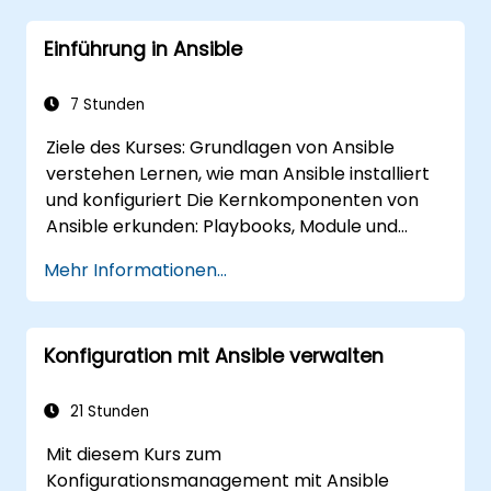
Einführung in Ansible
7 Stunden
Ziele des Kurses: Grundlagen von Ansible
verstehen Lernen, wie man Ansible installiert
und konfiguriert Die Kernkomponenten von
Ansible erkunden: Playbooks, Module und
Inventar Automatisierungsaufgaben mit
Mehr Informationen...
Ansible implementieren Ansible-Playbooks
ausführen, um Remote-Server zu verwalten
und zu automatisieren
Konfiguration mit Ansible verwalten
21 Stunden
Mit diesem Kurs zum
Konfigurationsmanagement mit Ansible