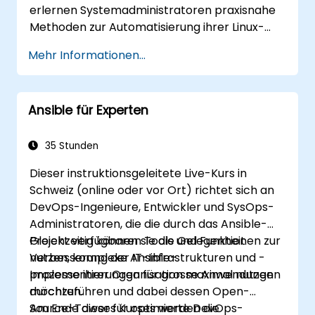
erlernen Systemadministratoren praxisnahe
Methoden zur Automatisierung ihrer Linux-
und Unix-Infrastruktur. Im Mittelpunkt stehen
Mehr Informationen...
die Grundlagen von Ansible Playbooks, Rollen,
dem Inventory-Management sowie der
Variablen-basierten Konfiguration. Der Kurs
Ansible für Experten
geht auf bewährte Verfahren zur YAML-
Syntax, bedingte Logik, Vault-Verschlüsselung
und Strategien für Rolling Updates ein. Er
35 Stunden
unterstützt Fachleute dabei, Deployment-
Dieser instruktionsgeleitete Live-Kurs in
Prozesse zu standardisieren und
Schweiz (online oder vor Ort) richtet sich an
Konfigurationsabweichungen in komplexen
DevOps-Ingenieure, Entwickler und SysOps-
Serverumgebungen wirksam zu vermeiden.
Administratoren, die die durch das Ansible-
Projekt verfügbaren Tools und Funktionen zur
Gleichzeitig können sie die Gelegenheit
Verbesserung der IT-Infrastrukturen und -
nutzen, komplexe Ansible-
prozesse ihrer Organisation maximal nutzen
Implementierungen für grosse Anwendungen
möchten.
durchzuführen und dabei dessen Open-
Source-Tower für optimierte DevOps-
Am Ende dieses Kurses werden die