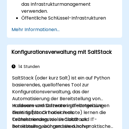
das Infrastrukturmanagement
verwenden.
Öffentliche Schlüssel-Infrastrukturen
konfigurieren, um Microsoft SCCM zu
Mehr Informationen...
sichern.
Fortschrittliche
Anwendungsbereitstellungen und
Konfigurationsverwaltung mit SaltStack
Fehlerbehebungen durchführen.
14 Stunden
SaltStack (oder kurz Salt) ist ein auf Python
basierendes, quelloffenes Tool zur
Konfigurationsverwaltung, das der
Automatisierung der Bereitstellung von
Hardware und Software in IT-Umgebungen
In diesem vom Dozenten geleiteten Live-
dient. SaltStack hat sich als
Training (vor Ort oder remote) lernen die
Orchestrierungstool in Cloud- und IT-
Teilnehmenden, wie sie SaltStack
Betriebsumgebungen einen hohen
bereitstellen, während sie durch praktische