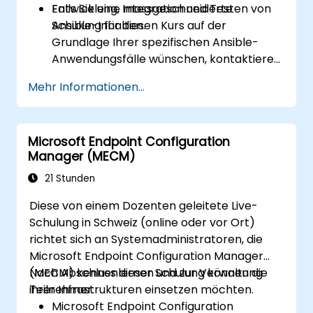
Entwicklung, Integration und Testen von
Falls Sie eine massgeschneiderte
Ansible-Inhalten.
Schulung für diesen Kurs auf der
Grundlage Ihrer spezifischen Ansible-
Anwendungsfälle wünschen, kontaktieren
Sie uns bitte, um die Details zu
Mehr Informationen...
vereinbaren.
Microsoft Endpoint Configuration
Manager (MECM)
21 Stunden
Diese von einem Dozenten geleitete Live-
Schulung in Schweiz (online oder vor Ort)
richtet sich an Systemadministratoren, die
Microsoft Endpoint Configuration Manager
(MECM) kennenlernen und zur Verwaltung
Nach Abschluss dieser Schulung können die
ihrer Infrastrukturen einsetzen möchten.
Teilnehmer:
Microsoft Endpoint Configuration