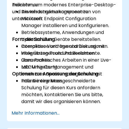
möchten, um modernes Enterprise-Desktop-
Teilnehmer:
und Anwendungsmanagement zu
Die Infrastrukturkomponenten von
unterstützen.
Microsoft Endpoint Configuration
Manager installieren und konfigurieren.
Betriebssysteme, Anwendungen und
Form der Schulung
Updates über Geräte bereitstellen.
Compliance und Inventarisierung mit
Interaktive Vorträge und Diskussionen.
integrierten Tools und Berichten
Viele Übungen und Praxiselemente.
überwachen.
Ganz Praktisches Arbeiten in einer Live-
MECM für Co-Management und
Lab-Umgebung.
Optionen zur Anpassung der Schulung
modernes Gerätemanagement mit
Intune integrieren.
Falls Sie eine Massgeschneiderte
Schulung für diesen Kurs anfordern
möchten, kontaktieren Sie uns bitte,
damit wir dies organisieren können.
Mehr Informationen...