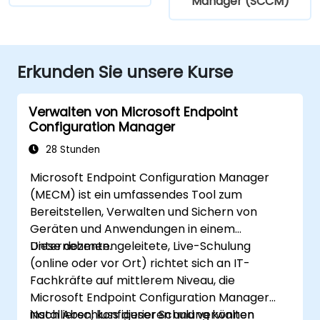
Manager (SCCM)
Erkunden Sie unsere Kurse
Verwalten von Microsoft Endpoint
Configuration Manager
28 Stunden
Microsoft Endpoint Configuration Manager
(MECM) ist ein umfassendes Tool zum
Bereitstellen, Verwalten und Sichern von
Geräten und Anwendungen in einem
Unternehmen.
Diese dozentengeleitete, Live-Schulung
(online oder vor Ort) richtet sich an IT-
Fachkräfte auf mittlerem Niveau, die
Microsoft Endpoint Configuration Manager
installieren, konfigurieren und verwalten
Nach Abschluss dieser Schulung können