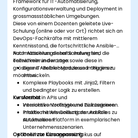
Framework für IT-Automatisierung,
Konfigurationsverwaltung und Deployment in
grossmassstäblichen Umgebungen.
Diese von einem Dozenten geleitete Live-
Schulung (online oder vor Ort) richtet sich an
DevOps-Fachkräfte mit mittlerem
Kenntnisstand, die fortschrittliche Ansible-
Automatisierungsinhalte entwerfen,
Nach Abschluss dieser Schulung sind die
entwickeln und warten sowie diese in
Teilnehmer in der Lage:
grössere IT-Betriebsprozesse integrieren
Eigene Ansible-Module und -Plugins zu
möchten.
entwickeln.
Komplexe Playbooks mit Jinja2, Filtern
und bedingter Logik zu erstellen.
Kursformat
Ansible in APIs und
Versionskontrollsysteme zu integrieren.
Interaktive Vorträge und Diskussionen.
Inhalte mittels Collections und Roles zu
Praktische Anwendung der Ansible
strukturieren.
Automation Platform in exemplarischen
Unternehmensszenarien.
Optionen zur Kursanpassung
Geführte Übungen mit Fokus auf