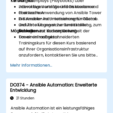
Kursformat
Aufgabenplays (Playbooks) über
Jobvorlagen und Workflows starten und
Interaktive Vorträge und Diskussionen.
überwachen.
Praktische Anwendung von Ansible Tower
Die Ansible-Automatisierung für Teams
in Szenarien im Unternehmensmaßstab.
und Abteilungen sicher und skaliert
Geführte Übungen zur Bereitstellung, zum
Möglichkeiten zur Kursanpassung
betreiben.
Management und zur Sicherheit der
Tower-Infrastruktur.
Um einen maßgeschneiderten
Trainingskurs für diesen Kurs basierend
auf Ihrer Organisationsinfrastruktur
anzufordern, kontaktieren Sie uns bitte
zur Vereinbarung eines Termins.
Mehr Informationen...
DO374 - Ansible Automation: Erweiterte
Entwicklung
21 Stunden
Ansible Automation ist ein leistungsfähiges