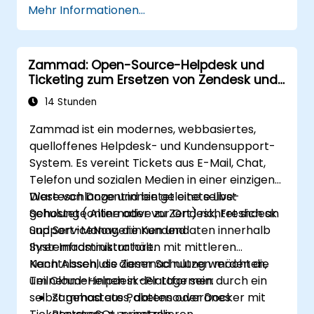
Mehr Informationen...
Zammad: Open-Source-Helpdesk und
Ticketing zum Ersetzen von Zendesk und
Freshdesk
14 Stunden
Zammad ist ein modernes, webbasiertes,
quelloffenes Helpdesk- und Kundensupport-
System. Es vereint Tickets aus E-Mail, Chat,
Telefon und sozialen Medien in einer einzigen
Warteschlange und bietet eine selbst
Diese von Dozent:innen geleitete Live-
gehostete Alternative zu Zendesk, Freshdesk
Schulung (online oder vor Ort) richtet sich an
und ServiceNow, die Kundendaten innerhalb
Support-Manager:innen und
Ihrer Infrastruktur hält.
Systemadministratoren mit mittleren
Kenntnissen, die Zammad nutzen möchten,
Nach Abschluss dieser Schulung werden die
um Cloud-Helpdesk-Plattformen durch ein
Teilnehmer:innen in der Lage sein:
selbst gehostetes, datensouveränes
Zammad aus Paketen oder Docker mit