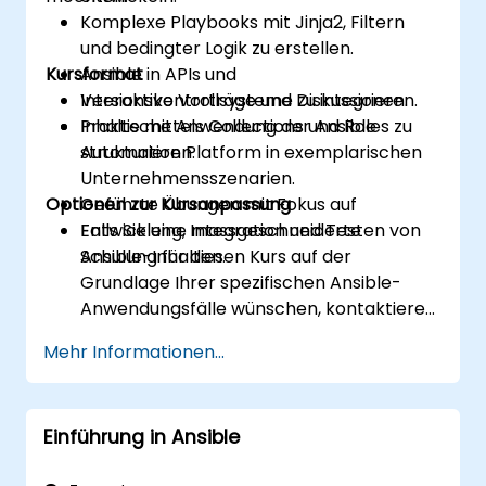
Komplexe Playbooks mit Jinja2, Filtern
und bedingter Logik zu erstellen.
Kursformat
Ansible in APIs und
Versionskontrollsysteme zu integrieren.
Interaktive Vorträge und Diskussionen.
Inhalte mittels Collections und Roles zu
Praktische Anwendung der Ansible
strukturieren.
Automation Platform in exemplarischen
Unternehmensszenarien.
Optionen zur Kursanpassung
Geführte Übungen mit Fokus auf
Entwicklung, Integration und Testen von
Falls Sie eine massgeschneiderte
Ansible-Inhalten.
Schulung für diesen Kurs auf der
Grundlage Ihrer spezifischen Ansible-
Anwendungsfälle wünschen, kontaktieren
Sie uns bitte, um die Details zu
Mehr Informationen...
vereinbaren.
Einführung in Ansible