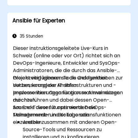
dem Inventory-Management sowie der
Variablen-basierten Konfiguration. Der Kurs
Ansible für Experten
geht auf bewährte Verfahren zur YAML-
Syntax, bedingte Logik, Vault-Verschlüsselung
und Strategien für Rolling Updates ein. Er
35 Stunden
unterstützt Fachleute dabei, Deployment-
Dieser instruktionsgeleitete Live-Kurs in
Prozesse zu standardisieren und
Schweiz (online oder vor Ort) richtet sich an
Konfigurationsabweichungen in komplexen
DevOps-Ingenieure, Entwickler und SysOps-
Serverumgebungen wirksam zu vermeiden.
Administratoren, die die durch das Ansible-
Projekt verfügbaren Tools und Funktionen zur
Gleichzeitig können sie die Gelegenheit
Verbesserung der IT-Infrastrukturen und -
nutzen, komplexe Ansible-
prozesse ihrer Organisation maximal nutzen
Implementierungen für grosse Anwendungen
möchten.
durchzuführen und dabei dessen Open-
Source-Tower für optimierte DevOps-
Am Ende dieses Kurses werden die
Management- und Kollaborationsfunktionen
Teilnehmenden in der Lage sein:
einzusetzen.
Ansible zusammen mit anderen Open-
Source-Tools und Ressourcen zu
installieren und zu konfigurieren.