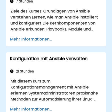
7 Stunden
Ziele des Kurses: Grundlagen von Ansible
verstehen Lernen, wie man Ansible installiert
und konfiguriert Die Kernkomponenten von
Ansible erkunden: Playbooks, Module und
Inventar Automatisierungsaufgaben mit
Mehr Informationen...
Ansible implementieren Ansible-Playbooks
ausführen, um Remote-Server zu verwalten
und zu automatisieren
Konfiguration mit Ansible verwalten
21 Stunden
Mit diesem Kurs zum
Konfigurationsmanagement mit Ansible
erlernen Systemadministratoren praxisnahe
Methoden zur Automatisierung ihrer Linux-
und Unix-Infrastruktur. Im Mittelpunkt stehen
Mehr Informationen...
die Grundlagen von Ansible Playbooks, Rollen,