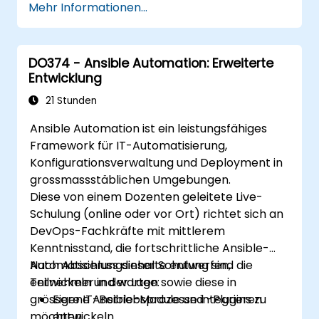
Mehr Informationen...
DO374 - Ansible Automation: Erweiterte
Entwicklung
21 Stunden
Ansible Automation ist ein leistungsfähiges
Framework für IT-Automatisierung,
Konfigurationsverwaltung und Deployment in
grossmassstäblichen Umgebungen.
Diese von einem Dozenten geleitete Live-
Schulung (online oder vor Ort) richtet sich an
DevOps-Fachkräfte mit mittlerem
Kenntnisstand, die fortschrittliche Ansible-
Automatisierungsinhalte entwerfen,
Nach Abschluss dieser Schulung sind die
entwickeln und warten sowie diese in
Teilnehmer in der Lage:
grössere IT-Betriebsprozesse integrieren
Eigene Ansible-Module und -Plugins zu
möchten.
entwickeln.