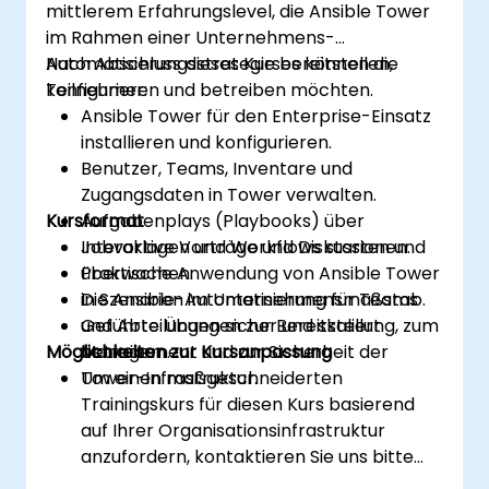
mittlerem Erfahrungslevel, die Ansible Tower
im Rahmen einer Unternehmens-
Automatisierungsstrategie bereitstellen,
Nach Abschluss dieses Kurses können die
konfigurieren und betreiben möchten.
Teilnehmer:
Ansible Tower für den Enterprise-Einsatz
installieren und konfigurieren.
Benutzer, Teams, Inventare und
Zugangsdaten in Tower verwalten.
Kursformat
Aufgabenplays (Playbooks) über
Jobvorlagen und Workflows starten und
Interaktive Vorträge und Diskussionen.
überwachen.
Praktische Anwendung von Ansible Tower
Die Ansible-Automatisierung für Teams
in Szenarien im Unternehmensmaßstab.
und Abteilungen sicher und skaliert
Geführte Übungen zur Bereitstellung, zum
Möglichkeiten zur Kursanpassung
betreiben.
Management und zur Sicherheit der
Tower-Infrastruktur.
Um einen maßgeschneiderten
Trainingskurs für diesen Kurs basierend
auf Ihrer Organisationsinfrastruktur
anzufordern, kontaktieren Sie uns bitte
zur Vereinbarung eines Termins.