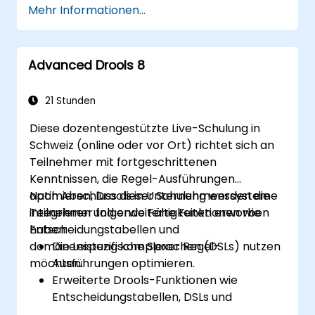
Mehr Informationen...
Regeln effektiv mit Drools Workbench zu
verwalten, zu testen und zu pflegen.
Mit technischen Teams
Advanced Drools 8
zusammenzuarbeiten, um geschäftliche
Regeln zu implementieren und zu
verfeinern.
21 Stunden
Beste Praktiken für die Regeloptimierung
Diese dozentengestützte Live-Schulung in
und das Lebenszyklusmanagement
Schweiz (online oder vor Ort) richtet sich an
anzuwenden.
Teilnehmer mit fortgeschrittenen
Kenntnissen, die Regel-Ausführungen
optimieren, Drools in Unternehmenssysteme
Nach Abschluss dieser Schulung werden die
integrieren und erweiterte Funktionen wie
Teilnehmer folgende Fähigkeiten erworben
Entscheidungstabellen und
haben:
domänenspezifische Sprachen (DSLs) nutzen
Die Leistung komplexer Regel-
möchten.
Ausführungen optimieren.
Erweiterte Drools-Funktionen wie
Entscheidungstabellen, DSLs und
Regelschablonen effektiv nutzen.