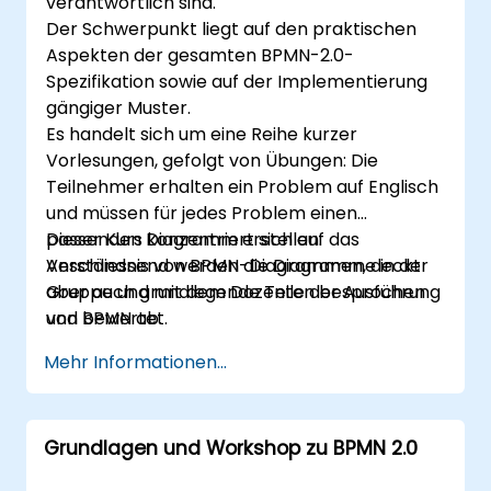
verantwortlich sind.
Der Schwerpunkt liegt auf den praktischen
Aspekten der gesamten BPMN-2.0-
Spezifikation sowie auf der Implementierung
gängiger Muster.
Es handelt sich um eine Reihe kurzer
Vorlesungen, gefolgt von Übungen: Die
Teilnehmer erhalten ein Problem auf Englisch
und müssen für jedes Problem einen
passenden Diagramm erstellen.
Dieser Kurs konzentriert sich auf das
Anschliessend werden die Diagramme in der
Verständnis von BPMN-Diagrammen, deckt
Gruppe und mit dem Dozenten besprochen
aber auch grundlegende Teile der Ausführung
und bewertet.
von BPMN ab.
Mehr Informationen...
Grundlagen und Workshop zu BPMN 2.0