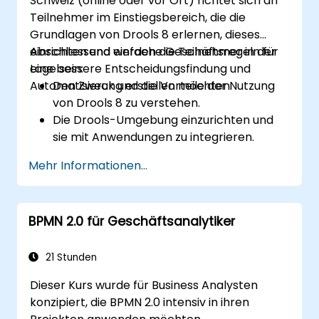
Schweiz (online oder vor Ort) richtet sich an
anpassen.
Teilnehmer im Einstiegsbereich, die die
Grundlagen von Drools 8 erlernen, dieses
einrichten und einfache Geschäftsregeln für
Abschliessend werden die Teilnehmer in der
eine bessere Entscheidungsfindung und
Lage sein:
Automatisierung erstellen möchten.
Den Zweck und die Vorteile der Nutzung
von Drools 8 zu verstehen.
Die Drools-Umgebung einzurichten und
sie mit Anwendungen zu integrieren.
Einfache Geschäftsregeln zu erstellen, zu
Mehr Informationen...
testen und bereitzustellen.
Drools Workbench zur Regelverwaltung
und für Entscheidungstabellen zu nutzen.
BPMN 2.0 für Geschäftsanalytiker
Drools in realen Szenarien zu
implementieren, um Entscheidungen zu
automatisieren.
21 Stunden
Dieser Kurs wurde für Business Analysten
konzipiert, die BPMN 2.0 intensiv in ihren