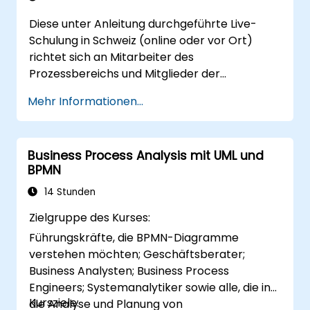
Diese unter Anleitung durchgeführte Live-
Schulung in Schweiz (online oder vor Ort)
richtet sich an Mitarbeiter des
Prozessbereichs und Mitglieder der
Operationsteams, die praktische Techniken
Mehr Informationen...
zur Prozessverbesserung mit Six-Prinzipien
und BPMN 2.0-Modellierung beherrschen
möchten.
Business Process Analysis mit UML und
BPMN
14 Stunden
Zielgruppe des Kurses:
Führungskräfte, die BPMN-Diagramme
verstehen möchten; Geschäftsberater;
Business Analysten; Business Process
Engineers; Systemanalytiker sowie alle, die in
Kursziele:
die Analyse und Planung von