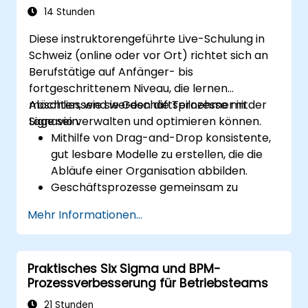
Arbeitsabläufe zu automatisieren
14 Stunden
Diese instruktorengeführte Live-Schulung in
Schweiz (online oder vor Ort) richtet sich an
Berufstätige auf Anfänger- bis
fortgeschrittenem Niveau, die lernen
möchten, wie sie Geschäftsprozesse mit
Abschliessend werden die Teilnehmer in der
Signavio verwalten und optimieren können.
Lage sein:
Mithilfe von Drag-and-Drop konsistente,
gut lesbare Modelle zu erstellen, die die
Abläufe einer Organisation abbilden.
Geschäftsprozesse gemeinsam zu
dokumentieren, zu optimieren und zu
Mehr Informationen...
simulieren.
Signavio einzusetzen, um die Einhaltung
von Prozessvorgaben sicherzustellen.
Praktisches Six Sigma und BPM-
Signavio zur Optimierung der
Prozessverbesserung für Betriebsteams
Geschäftsleistung zu nutzen.
21 Stunden