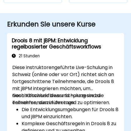
Erkunden Sie unsere Kurse
Drools 8 mit jBPM: Entwicklung
regelbasierter Geschäftsworkflows
21 Stunden
Diese instruktorengeführte Live-Schulung in
Schweiz (online oder vor Ort) richtet sich an
fortgeschrittene Teilnehmende, die Drools 8
mit jBPM integrieren möchten, um
Geschäftsworkflows und -prozesse zu
Nach Abschluss dieser Schulung sind die
entwerfen, auszuführen und zu optimieren.
Teilnehmenden in der Lage:
Die Entwicklungsumgebungen für Drools 8
und jBPM einzurichten.
Komplexe Geschäftsregeln in Drools 8 zu
definieren und zu verwalten.