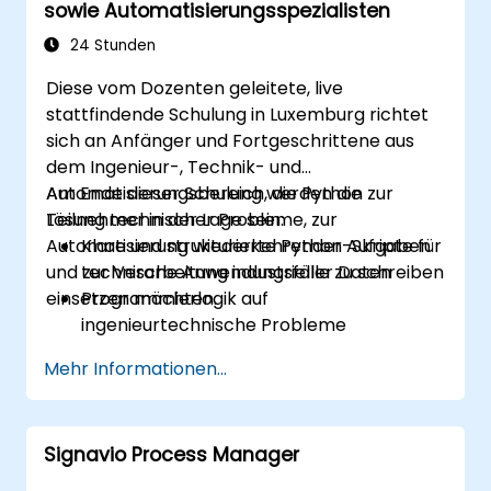
sowie Automatisierungsspezialisten
24 Stunden
Diese vom Dozenten geleitete, live
stattfindende Schulung in Luxemburg richtet
sich an Anfänger und Fortgeschrittene aus
dem Ingenieur-, Technik- und
Automatisierungsbereich, die Python zur
Am Ende dieser Schulung werden die
Lösung technischer Probleme, zur
Teilnehmer in der Lage sein:
Automatisierung wiederkehrender Aufgaben
Klare und strukturierte Python-Skripte für
und zur Verarbeitung industrieller Daten
technische Anwendungsfälle zu schreiben
einsetzen möchten.
Programmierlogik auf
ingenieurtechnische Probleme
anzuwenden
Mehr Informationen...
Python zur Verarbeitung von Daten aus
CSV-Dateien, Protokollen und
Textdateien zu nutzen
Signavio Process Manager
Wiederkehrende ingenieur- und
automatizationsspezifische