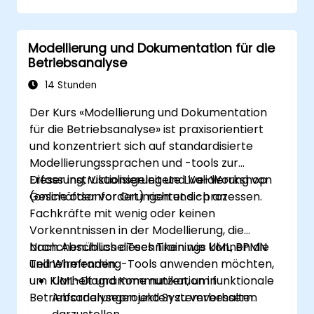
Die Leistung der Regelausführung in
Drools optimieren.
Modellierung und Dokumentation für die
Fortschrittliche Funktionen des Drools
Betriebsanalyse
Workbench für das Regelmanagement
nutzen.
14 Stunden
Drools mit externen Datenquellen und
Der Kurs «Modellierung und Dokumentation
Systemen integrieren.
für die Betriebsanalyse» ist praxisorientiert
und konzentriert sich auf standardisierte
Modellierungssprachen und -tools zur
Erfassung, Visualisierung und Validierung von
Dieser instruktionsgeleitete Live-Workshop
Geschäftsanforderungen und -prozessen.
(online oder vor Ort) richtet sich an
Fachkräfte mit wenig oder keinen
Vorkenntnissen in der Modellierung, die
branchenübliche Techniken wie UML, BPMN
Nach Abschluss dieses Trainings können die
und Wireframing-Tools anwenden möchten,
Teilnehmenden:
um Klarheit und Kommunikation in
UML-Diagramme nutzen, um funktionale
Betriebsanalyseprojekten zu verbessern.
Anforderungen und Systemverhalten