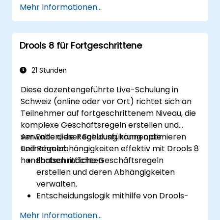
Mehr Informationen...
Drools nahtlos in
Unternehmensanwendungen und externe
Systeme integrieren.
Drools 8 für Fortgeschrittene
Fundierte Versionskontroll- und
Kollaborationsmechanismen für die
Regelentwicklung implementieren.
21 Stunden
Skalierbare Drools-basierte Lösungen für
Diese dozentengeführte Live-Schulung in
Unternehmensbedürfnisse designen und
Schweiz (online oder vor Ort) richtet sich an
bereitstellen.
Teilnehmer auf fortgeschrittenem Niveau, die
komplexe Geschäftsregeln erstellen und
verwalten, die Regelausführung optimieren
Am Ende dieser Schulung können die
und Regelabhängigkeiten effektiv mit Drools 8
Teilnehmer:
handhaben möchten.
Fortschrittliche Geschäftsregeln
erstellen und deren Abhängigkeiten
verwalten.
Entscheidungslogik mithilfe von Drools-
Regelgruppen und -Agenden
Mehr Informationen...
implementieren.