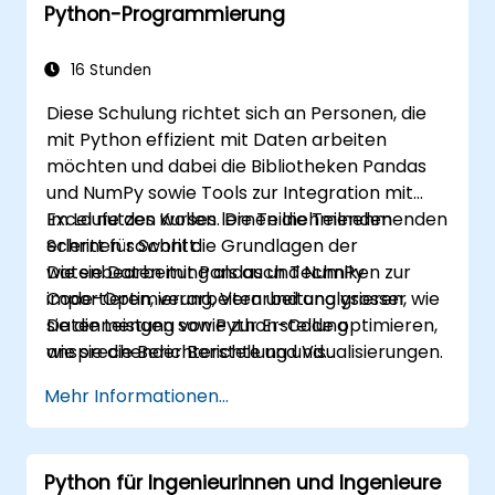
Python-Programmierung
16 Stunden
Diese Schulung richtet sich an Personen, die
mit Python effizient mit Daten arbeiten
möchten und dabei die Bibliotheken Pandas
und NumPy sowie Tools zur Integration mit
Excel nutzen wollen. Die Teilnehmenden
Im Laufe des Kurses lernen die Teilnehmenden
erlernen sowohl die Grundlagen der
Schritt für Schritt:
Datenbearbeitung als auch Techniken zur
wie sie Daten mit Pandas und NumPy
Code-Optimierung, Verarbeitung grosser
importieren, verarbeiten und analysieren, wie
Datenmengen sowie zur Erstellung
sie die Leistung von Python-Code optimieren,
ansprechender Berichte und Visualisierungen.
wie sie die Berichterstellung und
Diagrammgenerierung in Excel
Mehr Informationen...
automatisieren und wie sie verschiedene
Datenquellen in einem kohärenten
Analyseprozess zusammenführen.
Python für Ingenieurinnen und Ingenieure