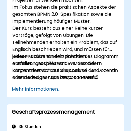
Projekten anwenden möchten.
Im Fokus stehen die praktischen Aspekte der
gesamten BPMN 2.0-Spezifikation sowie die
Implementierung häufiger Muster.
Der Kurs besteht aus einer Reihe kurzer
Vorträge, gefolgt von Übungen: Die
Teilnehmenden erhalten ein Problem, das auf
Englisch beschrieben wird, und müssen für
jedes Problem ein entsprechendes Diagramm
Dieser Kurs behandelt nicht den
erstellen. Anschliessend werden die
Ausführungsaspekt von BPMN, sondern
Diagramme von der Gruppe und der Dozentin
konzentriert sich auf die Analyse- und
oder dem Dozenten besprochen und
Prozessdesign-Aspekte von BPMN 2.0.
bewertet.
Mehr Informationen...
Geschäftsprozessmanagement
35 Stunden