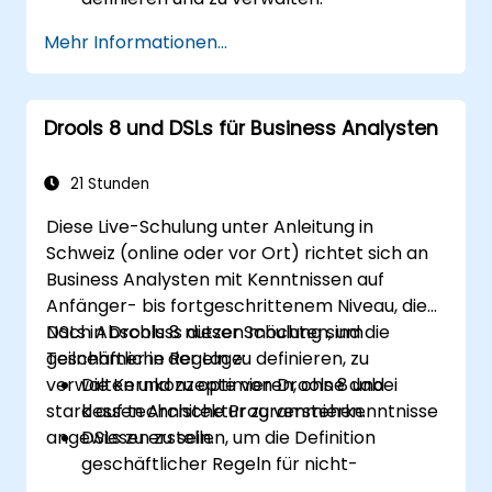
Workflows mit jBPM zu entwerfen und
Mehr Informationen...
auszuführen.
Drools-Regeln in jBPM-Prozesse zur
dynamischen Entscheidungsfindung zu
Drools 8 und DSLs für Business Analysten
integrieren.
Regelgesteuerte Workflows zu optimieren
und Störungen zu beheben.
21 Stunden
Diese Live-Schulung unter Anleitung in
Schweiz (online oder vor Ort) richtet sich an
Business Analysten mit Kenntnissen auf
Anfänger- bis fortgeschrittenem Niveau, die
DSLs in Drools 8 nutzen möchten, um
Nach Abschluss dieser Schulung sind die
geschäftliche Regeln zu definieren, zu
Teilnehmer in der Lage:
verwalten und zu optimieren, ohne dabei
Die Kernkonzepte von Drools 8 und
stark auf technische Programmierkenntnisse
dessen Architektur zu verstehen.
angewiesen zu sein.
DSLs zu erstellen, um die Definition
geschäftlicher Regeln für nicht-
technische Benutzer zu vereinfachen.