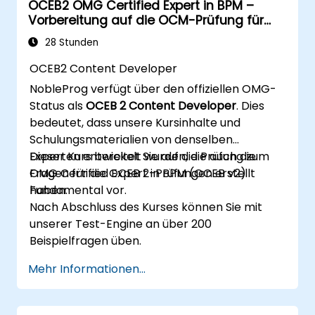
OCEB2 OMG Certified Expert in BPM –
bereitstellen.
Vorbereitung auf die OCM-Prüfung für
JMS-Anwendungen mit dem JBoss
BPM 2 Fundamental
Messaging Service bereitstellen und
28 Stunden
verwalten.
OCEB2 Content Developer
JBoss AS über die Java Management
NobleProg verfügt über den offiziellen OMG-
Extension und das Admin-Konsole
Status als
OCEB 2 Content Developer
. Dies
verwalten.
bedeutet, dass unsere Kursinhalte und
JBoss Drools für das Business-Rule-
Schulungsmaterialien von denselben
Management einsetzen und das Guvnor-
Experten entwickelt wurden, die auch die
Dieser Kurs bereitet Sie auf die Prüfung zum
Tool zur Regelentwicklung und -testen
Fragen für die OCEB 2-Prüfungen erstellt
OMG Certified Expert in BPM (OCEB v2)
nutzen.
haben.
Fundamental vor.
Nach Abschluss des Kurses können Sie mit
unserer Test-Engine an über 200
Beispielfragen üben.
Mehr Informationen...