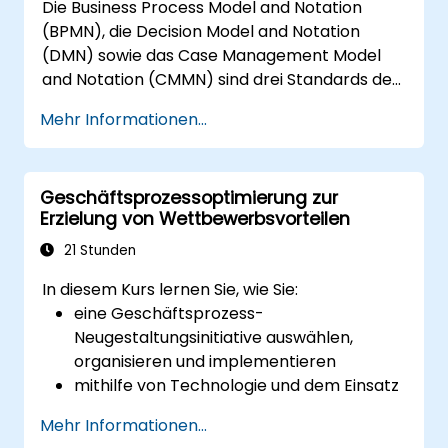
Die Business Process Model and Notation
(BPMN), die Decision Model and Notation
(DMN) sowie das Case Management Model
and Notation (CMMN) sind drei Standards des
Object Management Group (OMG) für die
Mehr Informationen...
Modellierung von Prozessen, Entscheidungen
und Fällen. Dieser Kurs bietet eine Einführung
in alle drei Standards und erläutert, wann
Geschäftsprozessoptimierung zur
welcher Standard zum Einsatz kommen sollte.
Erzielung von Wettbewerbsvorteilen
21 Stunden
In diesem Kurs lernen Sie, wie Sie:
eine Geschäftsprozess-
Neugestaltungsinitiative auswählen,
organisieren und implementieren
mithilfe von Technologie und dem Einsatz
von UML-Werkzeugen einen
Mehr Informationen...
Wettbewerbsvorteil erzielen