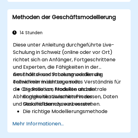
die Kundenzufriedenheit maximieren,
indem Sie die Prozessgestaltung an die
Methoden der Geschäftsmodellierung
Kundenbedürfnisse anpassen
typische Symptome dysfunktionaler
Geschäftsprozesse identifizieren
14 Stunden
Workflows und Strukturen im
Diese unter Anleitung durchgeführte Live-
Unternehmen erfolgreich neu gestalten
Schulung in Schweiz (online oder vor Ort)
durch den Einsatz bewährter
richtet sich an Anfänger, Fortgeschrittene
Geschäftsprinzipien Best Practices
und Experten, die Fähigkeiten in der
sicherstellen
Geschäfts- und Prozessmodellierung
Am Ende dieser Schulung werden die
entwickeln möchten, um das Verständnis für
Teilnehmer in der Lage sein:
die Organisation, Produkte und die
Die Rolle von Modellen als zentrale
Abhängigkeiten zwischen Prozessen, Daten
Kommunikationsmittel in der
und Stakeholdern zu verbessern.
Geschäftsanalyse zu verstehen.
Die richtige Modellierungsmethode
(BPMN, UML, SIPOC, Business Model
Mehr Informationen...
Canvas) für ein spezifisches Geschäftsziel
auszuwählen.