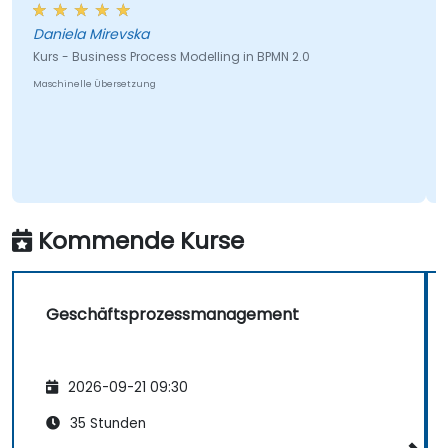
Weise, wie d
a Mirevska
usiness Process Modelling in BPMN 2.0
Mateusz Jez
le Übersetzung
Kurs - Signa
Maschinelle Übe
Kommende Kurse
Geschäftsprozessmanagement
2026-09-21 09:30
35 Stunden