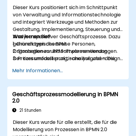
Dieser Kurs positioniert sich im Schnittpunkt
von Verwaltung und Informationstechnologie
und integriert Werkzeuge und Methoden zur
Gestaltung, Implementierung, Steuerung und
Analyse operativer Geschäftsprozesse. Dazu
Was lernen Sie?
gehören typischerweise Personen,
1. Grundlagen des BPM
Organisationen und Softwareanwendungen.
2. Strategien zur BPM-Implementierung
Der Kurs umfasst praktische Aufgaben: Die
3. Prozessmodellierung, -analyse und -design
Teilnehmer werden in den theoretischen
4. Governance und Geschäftsstrategien
Mehr Informationen...
Sitzungen in die jeweiligen Themen eingeführt
5. Modellierung eines Prozesses mit BPMN
und diese werden durch praktische Übungen
6. Geschäftsregeln
begleitet.
Geschäftsprozessmodellierung in BPMN
2.0
21 Stunden
Dieser Kurs wurde für alle erstellt, die für die
Modellierung von Prozessen in BPMN 2.0