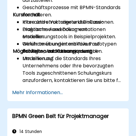
darzustellen.
Geschäftsprozesse mit BPMN-Standards
Kursformat
modellieren.
Klare und strukturierte Use-Case-
Interaktive Vorträge und Diskussionen.
Diagramme und Dokumentationen
Praktische Anwendung von
erstellen.
Modellierungstools in Beispielprojekten.
Wireframes und interaktive Prototypen
Geführte Übungen mit Fokus auf
Möglichkeiten zur Kursanpassung
mit Figma und Balsamiq designen.
Prozess-, Anforderungs- und UI-
Modellierung.
Um einen auf die Standards Ihres
Unternehmens oder Ihre bevorzugten
Tools zugeschnittenen Schulungskurs
anzufordern, kontaktieren Sie uns bitte für
eine entsprechende Vereinbarung.
Mehr Informationen...
BPMN Green Belt für Projektmanager
14 Stunden