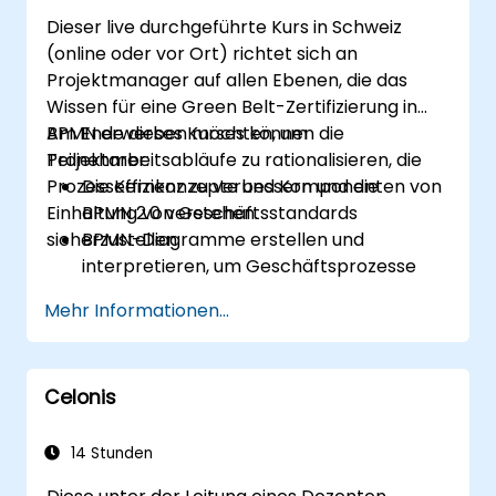
Dieser live durchgeführte Kurs in Schweiz
(online oder vor Ort) richtet sich an
Projektmanager auf allen Ebenen, die das
Wissen für eine Green Belt-Zertifizierung in
BPMN erwerben möchten, um
Am Ende dieses Kurses können die
Projektarbeitsabläufe zu rationalisieren, die
Teilnehmer:
Prozesseffizienz zu verbessern und die
Die Kernkonzepte und Komponenten von
Einhaltung von Geschäftsstandards
BPMN 2.0 verstehen.
sicherzustellen.
BPMN-Diagramme erstellen und
interpretieren, um Geschäftsprozesse
darzustellen.
Mehr Informationen...
Arbeitsabläufe anhand bewährter
Praktiken im BPMN-Modellieren
optimieren.
Celonis
Ineffizienzen in Geschäftsprozessen
identifizieren und beseitigen.
BPMN in Projektmanagement- und
14 Stunden
Prozessverbesserungsinitiativen