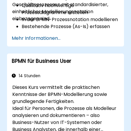
Geschäftsprozessen mit standardisierter,
Qualitativ hochwertige
einheitlicher Modellierungsnotation
Prozessdiagramme erstellen
einbezogen sind.
In der BPMN-Prozessnotation modellieren
Bestehende Prozesse (As-Is) erfassen
Optimierte Prozessabläufe für
Mehr Informationen...
personalintensive Prozesse
implementieren
Komplexe Prozessdefinitionen
BPMN für Business User
vereinfachen und in überschaubarere
Teile gliedern
14 Stunden
Dieses Kurs vermittelt die praktischen
Kenntnisse der BPMN-Modellierung sowie
grundlegende Fertigkeiten.
Ideal für Personen, die Prozesse als Modelleur
analysieren und dokumentieren – also
Business-Nutzer von IT-Systemen oder
Business Analysten, die innerhalb einer