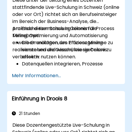
Diese unter der Leitung eines Dozenten
integrieren.
stattfindende Live-Schulung in Schweiz (online
oder vor Ort) richtet sich an Berufseinsteiger
im Bereich der Business-Analyse, die
praktische Kenntnisse in Celonis für Process
Am Ende dieser Schulung können die
Mining, Optimierung und Automatisierung
Teilnehmer:
erwerben möchten, um Effizienzgewinne zu
Die Grundlagen des Process Mining
realisieren und die Geschäftsergebnisse zu
verstehen und wissen, wie sie Celonis
verbessern.
effektiv nutzen können.
Datenquellen integrieren, Prozesse
entdecken und visualisieren.
Mehr Informationen...
Expertenwissen im Analysieren von
Prozessen anhand von KPIs und
Benchmarks aufbauen.
Einführung in Drools 8
Arbeitsabläufe automatisieren und die
Celonis Action Engine zur
Aufgabautomatisierung nutzen.
21 Stunden
Dashboards und Berichte für das
Diese Dozentengestützte Live-Schulung in
Echtzeit-Monitoring erstellen und