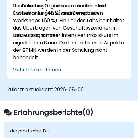
bestimmten Organisationsfunktion mit
Die Schulung besteht aus moderierten
Fachabteilungen zusammenarbeiten.
Diskussionen (40 %) und Computer-
Workshops (60 %). Ein Teil des Labs beinhaltet
das Übertragen von Geschäftsszenarien in
BPMN-Diagramme.
Der Kurs ist ein sehr intensiver Praxiskurs im
eigentlichen Sinne. Die theoretischen Aspekte
der BPMN werden in der Schulung nicht
behandelt.
Mehr Informationen...
Zuletzt aktualisiert:
2026-08-06
Erfahrungsberichte(8)
ktische Teil
Das, was ic
geschätzt ha