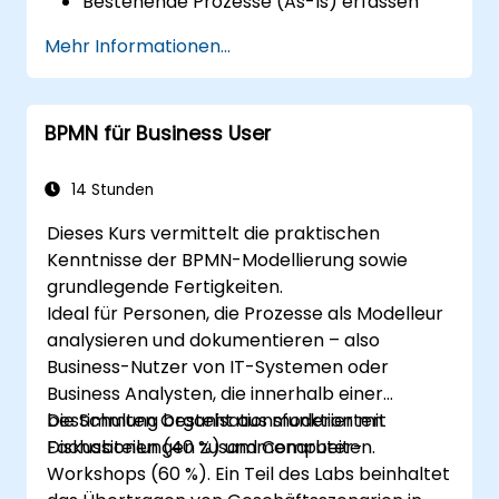
Bestehende Prozesse (As-Is) erfassen
Optimierte Prozessabläufe für
Mehr Informationen...
personalintensive Prozesse
implementieren
Komplexe Prozessdefinitionen
BPMN für Business User
vereinfachen und in überschaubarere
Teile gliedern
14 Stunden
Dieses Kurs vermittelt die praktischen
Kenntnisse der BPMN-Modellierung sowie
grundlegende Fertigkeiten.
Ideal für Personen, die Prozesse als Modelleur
analysieren und dokumentieren – also
Business-Nutzer von IT-Systemen oder
Business Analysten, die innerhalb einer
bestimmten Organisationsfunktion mit
Die Schulung besteht aus moderierten
Fachabteilungen zusammenarbeiten.
Diskussionen (40 %) und Computer-
Workshops (60 %). Ein Teil des Labs beinhaltet