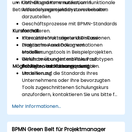
um Klarheit und Kommunikation in
UML-Diagramme nutzen, um funktionale
Betriebsanalyseprojekten zu verbessern.
Anforderungen und Systemverhalten
darzustellen.
Geschäftsprozesse mit BPMN-Standards
Kursformat
modellieren.
Klare und strukturierte Use-Case-
Interaktive Vorträge und Diskussionen.
Diagramme und Dokumentationen
Praktische Anwendung von
erstellen.
Modellierungstools in Beispielprojekten.
Wireframes und interaktive Prototypen
Geführte Übungen mit Fokus auf
Möglichkeiten zur Kursanpassung
mit Figma und Balsamiq designen.
Prozess-, Anforderungs- und UI-
Modellierung.
Um einen auf die Standards Ihres
Unternehmens oder Ihre bevorzugten
Tools zugeschnittenen Schulungskurs
anzufordern, kontaktieren Sie uns bitte für
eine entsprechende Vereinbarung.
Mehr Informationen...
BPMN Green Belt für Projektmanager