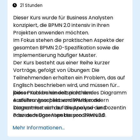
BPMN in Projektmanagement- und
21 Stunden
Prozessverbesserungsinitiativen
Dieser Kurs wurde für Business Analysten
integrieren.
konzipiert, die BPMN 2.0 intensiv in ihren
Projekten anwenden möchten.
Im Fokus stehen die praktischen Aspekte der
gesamten BPMN 2.0-Spezifikation sowie die
Implementierung häufiger Muster.
Der Kurs besteht aus einer Reihe kurzer
Vorträge, gefolgt von Übungen: Die
Teilnehmenden erhalten ein Problem, das auf
Englisch beschrieben wird, und müssen für
jedes Problem ein entsprechendes Diagramm
Dieser Kurs behandelt nicht den
erstellen. Anschliessend werden die
Ausführungsaspekt von BPMN, sondern
Diagramme von der Gruppe und der Dozentin
konzentriert sich auf die Analyse- und
oder dem Dozenten besprochen und
Prozessdesign-Aspekte von BPMN 2.0.
bewertet.
Mehr Informationen...