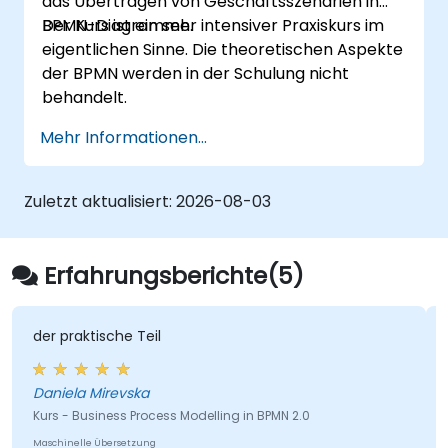
das Übertragen von Geschäftsszenarien in
BPMN-Diagramme.
Der Kurs ist ein sehr intensiver Praxiskurs im
eigentlichen Sinne. Die theoretischen Aspekte
der BPMN werden in der Schulung nicht
behandelt.
Mehr Informationen...
Zuletzt aktualisiert:
2026-08-03
Erfahrungsberichte(5)
der praktische Teil
Daniela Mirevska
Kurs - Business Process Modelling in BPMN 2.0
Maschinelle Übersetzung