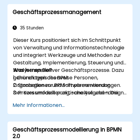
Geschäftsprozessmanagement
35 Stunden
Dieser Kurs positioniert sich im Schnittpunkt
von Verwaltung und Informationstechnologie
und integriert Werkzeuge und Methoden zur
Gestaltung, Implementierung, Steuerung und
Analyse operativer Geschäftsprozesse. Dazu
Was lernen Sie?
gehören typischerweise Personen,
1. Grundlagen des BPM
Organisationen und Softwareanwendungen.
2. Strategien zur BPM-Implementierung
Der Kurs umfasst praktische Aufgaben: Die
3. Prozessmodellierung, -analyse und -design
Teilnehmer werden in den theoretischen
4. Governance und Geschäftsstrategien
Mehr Informationen...
Sitzungen in die jeweiligen Themen eingeführt
5. Modellierung eines Prozesses mit BPMN
und diese werden durch praktische Übungen
6. Geschäftsregeln
begleitet.
Geschäftsprozessmodellierung in BPMN
2.0