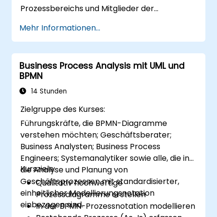
Prozessbereichs und Mitglieder der
Operationsteams, die praktische Techniken
Mehr Informationen...
zur Prozessverbesserung mit Six-Prinzipien
und BPMN 2.0-Modellierung beherrschen
möchten.
Business Process Analysis mit UML und
BPMN
14 Stunden
Zielgruppe des Kurses:
Führungskräfte, die BPMN-Diagramme
verstehen möchten; Geschäftsberater;
Business Analysten; Business Process
Engineers; Systemanalytiker sowie alle, die in
Kursziele:
die Analyse und Planung von
Geschäftsprozessen mit standardisierter,
Qualitativ hochwertige
einheitlicher Modellierungsnotation
Prozessdiagramme erstellen
einbezogen sind.
In der BPMN-Prozessnotation modellieren