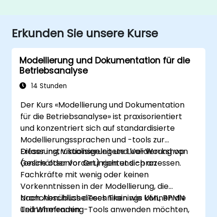
Erkunden Sie unsere Kurse
Modellierung und Dokumentation für die
Betriebsanalyse
14 Stunden
Der Kurs «Modellierung und Dokumentation
für die Betriebsanalyse» ist praxisorientiert
und konzentriert sich auf standardisierte
Modellierungssprachen und -tools zur
Erfassung, Visualisierung und Validierung von
Dieser instruktionsgeleitete Live-Workshop
Geschäftsanforderungen und -prozessen.
(online oder vor Ort) richtet sich an
Fachkräfte mit wenig oder keinen
Vorkenntnissen in der Modellierung, die
branchenübliche Techniken wie UML, BPMN
Nach Abschluss dieses Trainings können die
und Wireframing-Tools anwenden möchten,
Teilnehmenden: