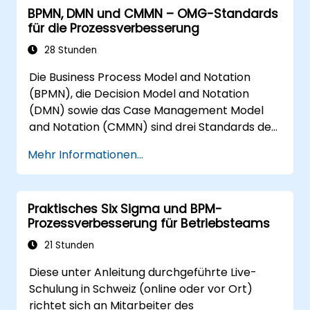
BPMN, DMN und CMMN – OMG-Standards
für die Prozessverbesserung
28 Stunden
Die Business Process Model and Notation
(BPMN), die Decision Model and Notation
(DMN) sowie das Case Management Model
and Notation (CMMN) sind drei Standards des
Object Management Group (OMG) für die
Mehr Informationen...
Modellierung von Prozessen, Entscheidungen
und Fällen. Dieser Kurs bietet eine Einführung
in alle drei Standards und erläutert, wann
Praktisches Six Sigma und BPM-
welcher Standard zum Einsatz kommen sollte.
Prozessverbesserung für Betriebsteams
21 Stunden
Diese unter Anleitung durchgeführte Live-
Schulung in Schweiz (online oder vor Ort)
richtet sich an Mitarbeiter des