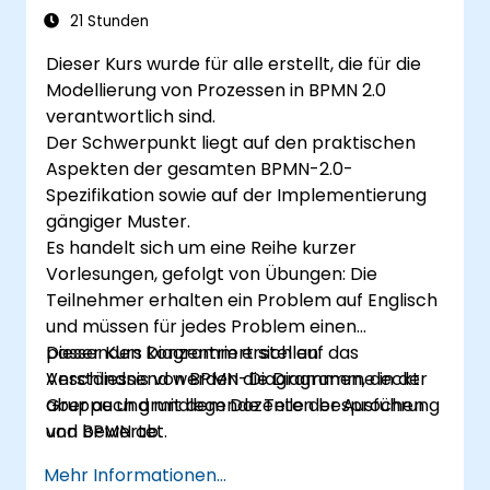
21 Stunden
Dieser Kurs wurde für alle erstellt, die für die
Modellierung von Prozessen in BPMN 2.0
verantwortlich sind.
Der Schwerpunkt liegt auf den praktischen
Aspekten der gesamten BPMN-2.0-
Spezifikation sowie auf der Implementierung
gängiger Muster.
Es handelt sich um eine Reihe kurzer
Vorlesungen, gefolgt von Übungen: Die
Teilnehmer erhalten ein Problem auf Englisch
und müssen für jedes Problem einen
passenden Diagramm erstellen.
Dieser Kurs konzentriert sich auf das
Anschliessend werden die Diagramme in der
Verständnis von BPMN-Diagrammen, deckt
Gruppe und mit dem Dozenten besprochen
aber auch grundlegende Teile der Ausführung
und bewertet.
von BPMN ab.
Mehr Informationen...