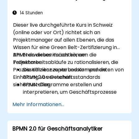
14 Stunden
Dieser live durchgeführte Kurs in Schweiz
(online oder vor Ort) richtet sich an
Projektmanager auf allen Ebenen, die das
Wissen für eine Green Belt-Zertifizierung in
BPMN erwerben möchten, um
Am Ende dieses Kurses können die
Projektarbeitsabläufe zu rationalisieren, die
Teilnehmer:
Prozesseffizienz zu verbessern und die
Die Kernkonzepte und Komponenten von
Einhaltung von Geschäftsstandards
BPMN 2.0 verstehen.
sicherzustellen.
BPMN-Diagramme erstellen und
interpretieren, um Geschäftsprozesse
darzustellen.
Mehr Informationen...
Arbeitsabläufe anhand bewährter
Praktiken im BPMN-Modellieren
optimieren.
BPMN 2.0 für Geschäftsanalytiker
Ineffizienzen in Geschäftsprozessen
identifizieren und beseitigen.