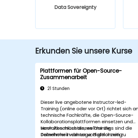
Data Sovereignty
Erkunden Sie unsere Kurse
Plattformen für Open-Source-
Zusammenarbeit
21 Stunden
Dieser live angebotene Instructor-led-
Training (online oder vor Ort) richtet sich a
technische Fachkräfte, die Open-Source-
Kollaborationsplattformen einsetzen und
verwalten möchten, welche die
Nach Abschluss dieses Trainings sind die
Datenhoheit wahren und gleichzeitig
Teilnehmer in der Lage, Plattformen zu