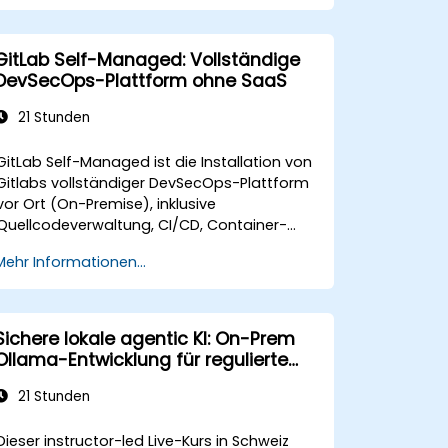
GitLab Self-Managed: Vollständige
DevSecOps-Plattform ohne SaaS
21 Stunden
GitLab Self-Managed ist die Installation von
Gitlabs vollständiger DevSecOps-Plattform
vor Ort (On-Premise), inklusive
Quellcodeverwaltung, CI/CD, Container-
Registry, Sicherheitsscans und
Mehr Informationen...
Überwachung. Sie gilt als Massstab für
Organisationen, die das volle
Funktionsumfang von GitLab ohne SaaS-
Abhängigkeit oder Datenabfluss aus dem
Sichere lokale agentic KI: On-Prem
eigenen Netzwerk wünschen.
Ollama-Entwicklung für regulierte
Branchen
21 Stunden
Dieser instructor-led Live-Kurs in Schweiz