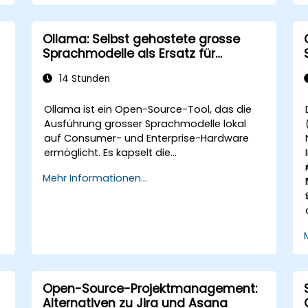
Ollama: Selbst gehostete grosse
Sprachmodelle als Ersatz für
OpenAI- und Claude-APIs
14 Stunden
Ollama ist ein Open-Source-Tool, das die
Ausführung grosser Sprachmodelle lokal
auf Consumer- und Enterprise-Hardware
ermöglicht. Es kapselt die
Modellquantisierung, GPU-Zuteilung und
Mehr Informationen...
den API-Betrieb in einer einzigen
Kommandozeilenschnittstelle und
ermöglicht es Organisationen, eigene LLMs
wie Llama, Mistral und Qwen zu hosten,
ohne Eingabeprompt oder Daten an
OpenAI, Anthropic oder Google zu senden.
Open-Source-Projektmanagement:
Alternativen zu Jira und Asana