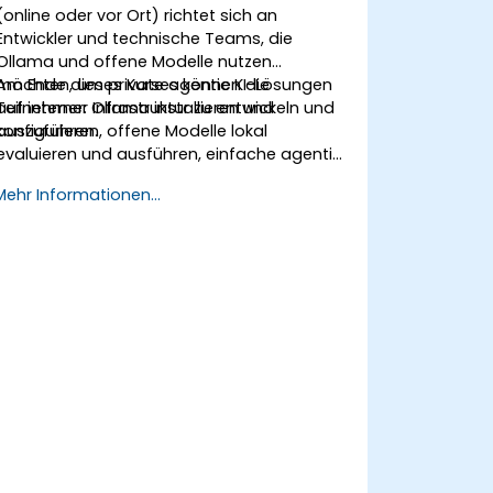
(online oder vor Ort) richtet sich an
Entwickler und technische Teams, die
Ollama und offene Modelle nutzen
möchten, um private agentic KI-Lösungen
Am Ende dieses Kurses können die
auf interner Infrastruktur zu entwickeln und
Teilnehmer: Ollama installieren und
auszuführen.
konfigurieren, offene Modelle lokal
evaluieren und ausführen, einfache agentic
und retrieval-basierte Workflows erstellen
Mehr Informationen...
sowie Sicherheits- und Governance-
Kontrollen für regulierte Umgebungen
anwenden.