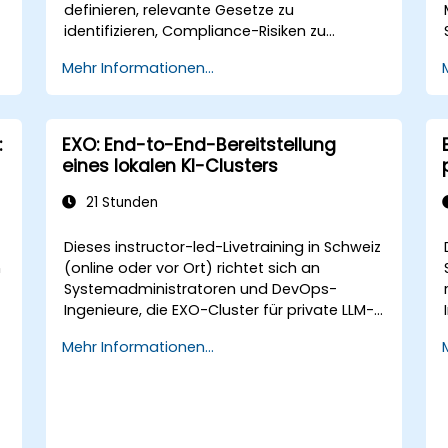
definieren, relevante Gesetze zu
n
identifizieren, Compliance-Risiken zu
bewerten und Governance-Rahmenwerke
Mehr Informationen...
für das grenzüberschreitende
Datenmanagement umzusetzen.
:
EXO: End-to-End-Bereitstellung
eines lokalen KI-Clusters
21 Stunden
Dieses instructor-led-Livetraining in Schweiz
n
(online oder vor Ort) richtet sich an
Systemadministratoren und DevOps-
Ingenieure, die EXO-Cluster für private LLM-
e
Inferenz über mehrere Apple-Silicon- oder
Mehr Informationen...
Linux-Knoten bereitstellen, konfigurieren und
verwalten möchten.