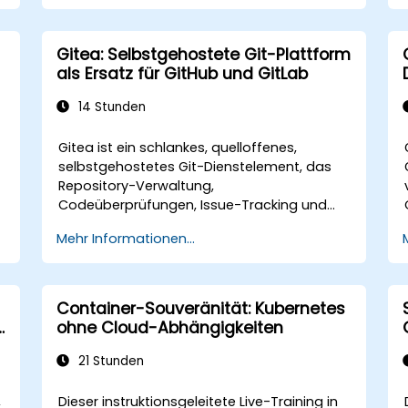
Gitea: Selbstgehostete Git-Plattform
als Ersatz für GitHub und GitLab
14 Stunden
Gitea ist ein schlankes, quelloffenes,
selbstgehostetes Git-Dienstelement, das
Repository-Verwaltung,
-
Codeüberprüfungen, Issue-Tracking und
CI/CD-Integration bietet. Es gewinnt
Mehr Informationen...
zunehmend als Alternative zu GitHub und
GitLab.com an Beliebtheit bei Teams, die
volle Kontrolle über ihren Quellcode
benötigen, ohne sich an die
Container-Souveränität: Kubernetes
Nutzungsbedingungen Dritter oder
ohne Cloud-Abhängigkeiten
Exportbeschränkungen halten zu müssen.
21 Stunden
,
Dieser instruktionsgeleitete Live-Training in