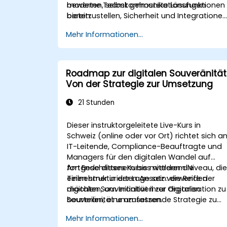
moderne Teamkommunikationsfunktionen
bewerten, selbst gehostete Lösungen
bieten.
bereitzustellen, Sicherheit und Integratione
zu konfigurieren, von bestehenden
Mehr Informationen...
Plattformen zu migrieren und operative
Abläufe zu etablieren.
Roadmap zur digitalen Souveränität
Von der Strategie zur Umsetzung
21 Stunden
Dieser instruktorgeleitete Live-Kurs in
Schweiz (online oder vor Ort) richtet sich a
IT-Leitende, Compliance-Beauftragte und
Managers für den digitalen Wandel auf
fortgeschrittenem bis mittlerem Niveau, di
Am Ende dieses Kurses werden die
einen strukturierten Ansatz verwenden
Teilnehmer in der Lage sein: die Reife der
möchten, um Initiativen zur digitalen
digitalen Souveränität ihrer Organisation zu
Souveränität umzusetzen.
beurteilen, eine umfassende Strategie zu
entwickeln, einen umsetzbaren
Mehr Informationen...
Implementierungsplan zu erstellen und