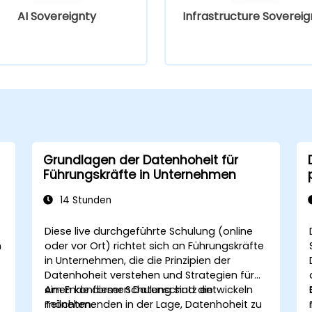
AI Sovereignty
Infrastructure Sovereig
Grundlagen der Datenhoheit für
Führungskräfte in Unternehmen
14 Stunden
Diese live durchgeführte Schulung (online
n
oder vor Ort) richtet sich an Führungskräfte
in Unternehmen, die die Prinzipien der
Datenhoheit verstehen und Strategien für
einen konformen Datenschutz entwickeln
Am Ende dieser Schulung sind die
möchten.
Teilnehmenden in der Lage, Datenhoheit zu