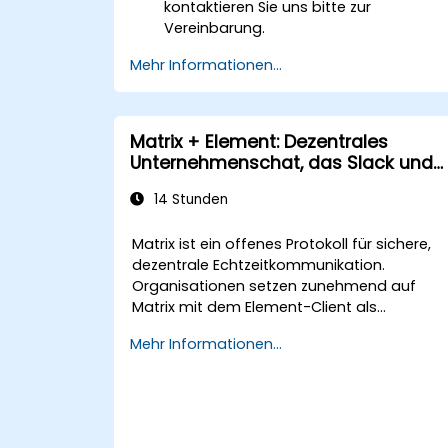
kontaktieren Sie uns bitte zur
Vereinbarung.
Mehr Informationen...
Matrix + Element: Dezentrales
Unternehmenschat, das Slack und
Teams ersetzt
14 Stunden
Matrix ist ein offenes Protokoll für sichere,
dezentrale Echtzeitkommunikation.
Organisationen setzen zunehmend auf
Matrix mit dem Element-Client als
Alternative zu Slack und Microsoft Teams,
Mehr Informationen...
um Ende-zu-Ende-Verschlüsselung, lokale
Datenspeicherung sowie die Föderation mi
externen vertrauenswürdigen Partnern zu
gewährleisten.