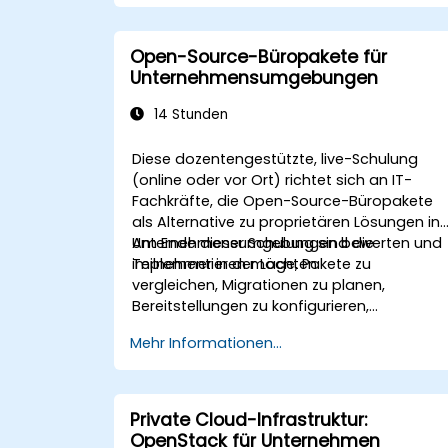
Open-Source-Büropakete für
Unternehmensumgebungen
14 Stunden
Diese dozentengestützte, live-Schulung
(online oder vor Ort) richtet sich an IT-
Fachkräfte, die Open-Source-Büropakete
als Alternative zu proprietären Lösungen in
Unternehmensumgebungen bewerten und
Am Ende dieser Schulung sind die
implementieren möchten.
Teilnehmer in der Lage, Pakete zu
vergleichen, Migrationen zu planen,
Bereitstellungen zu konfigurieren,
Kompatibilitätsfragen zu lösen,
Mehr Informationen...
Kollaboration zu implementieren und die
Benutzerakzeptanz zu managen.
Private Cloud-Infrastruktur:
OpenStack für Unternehmen