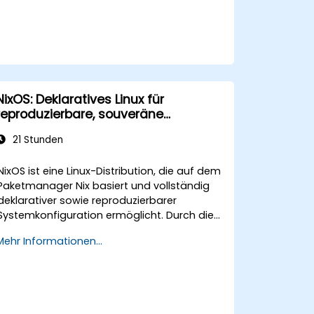
NixOS: Deklaratives Linux für
reproduzierbare, souveräne
Infrastruktur
21 Stunden
NixOS ist eine Linux-Distribution, die auf dem
Paketmanager Nix basiert und vollständig
deklarativer sowie reproduzierbarer
Systemkonfiguration ermöglicht. Durch die
Beschreibung ganzer Betriebssysteme als
Mehr Informationen...
reine Funktionen eliminiert NixOS
Konfigurationsdrift und ermöglicht
atomare Rollbacks, was es ideal für
souveräne Infrastrukturen macht, die
auditierbar und exakt reproduzierbar sein