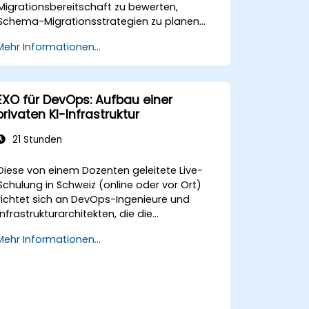
Migrationsbereitschaft zu bewerten,
Schema-Migrationsstrategien zu planen
und umzusetzen, Daten mit geeigneten
Mehr Informationen...
Tools zu migrieren und Anwendungscode-
Konvertierung zu handhaben.
EXO für DevOps: Aufbau einer
privaten KI-Infrastruktur
21 Stunden
Diese von einem Dozenten geleitete Live-
Schulung in Schweiz (online oder vor Ort)
richtet sich an DevOps-Ingenieure und
Infrastrukturarchitekten, die die
Bereitstellung, Überwachung und das
Mehr Informationen...
Lebenszyklusmanagement privater KI-
Cluster auf Basis von EXO automatisieren
möchten.