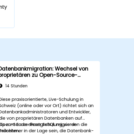
nty
Datenbankmigration: Wechsel von
proprietären zu Open-Source-
Lösungen – Strategien für die
14 Stunden
Migration von Oracle/SQL Server zu
PostgreSQL
Diese praxisorientierte, Live-Schulung in
Schweiz (online oder vor Ort) richtet sich an
Datenbankadministratoren und Entwickler,
die von proprietären Datenbanken auf
Open-Source-PostgreSQL migrieren
Bis zum Ende dieser Schulung werden die
möchten.
Teilnehmer in der Lage sein, die Datenbank-