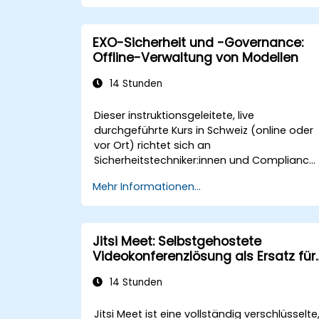
Governance-Rahmenbedingungen
aufzubauen.
EXO-Sicherheit und -Governance:
Offline-Verwaltung von Modellen
14 Stunden
Dieser instruktionsgeleitete, live
durchgeführte Kurs in Schweiz (online oder
vor Ort) richtet sich an
Sicherheitstechniker:innen und Compliance
Beauftragte, die ihre EXO-Installationen
Mehr Informationen...
härten, den Modellzugriff steuern und AI-
Workloads verwalten möchten, die
vollständig auf eigene Infrastruktur laufen.
Jitsi Meet: Selbstgehostete
Videokonferenzlösung als Ersatz für
Zoom und Microsoft Teams
14 Stunden
Jitsi Meet ist eine vollständig verschlüsselte