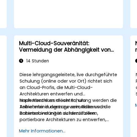
Multi-Cloud-Souveränität:
Vermeidung der Abhängigkeit von
einem einzelnen Anbieter
14 Stunden
Diese lehrgangsgeleitete, live durchgeführte
Schulung (online oder vor Ort) richtet sich
an Cloud-Profis, die Multi-Cloud-
Architekturen entwerfen und
implementieren möchten, um
Nach Abschluss dieser Schulung werden die
Anbieterbindungen zu vermeiden und die
Teilnehmer in der Lage sein, Risiken von
t
Datensouveränität sicherzustellen.
Anbieterbindungen zu identifizieren,
portierbare Architekturen zu entwerfen,
Datenhoheitskontrollen zu implementieren
Mehr Informationen...
und anbieterneutrale Tools zu nutzen.