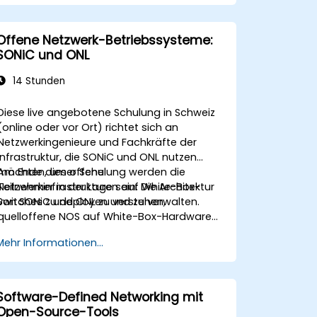
müssen.
Offene Netzwerk-Betriebssysteme:
SONiC und ONL
14 Stunden
Diese live angebotene Schulung in Schweiz
(online oder vor Ort) richtet sich an
Netzwerkingenieure und Fachkräfte der
Infrastruktur, die SONiC und ONL nutzen
möchten, um offene
Am Ende dieser Schulung werden die
Netzwerkinfrastrukturen auf White-Box-
Teilnehmer in der Lage sein: Die Architektur
Switches zu deployen und zu verwalten.
von SONiC und ONL zu verstehen,
quelloffene NOS auf White-Box-Hardware
bereitzustellen, Netzwerkfeatures zu
Mehr Informationen...
konfigurieren sowie Überwachung und
Automatisierung umzusetzen.
Software-Defined Networking mit
Open-Source-Tools