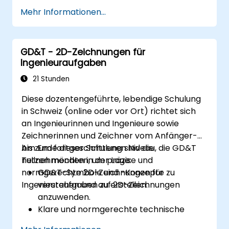
Premiere Pro für Videobearbeitung,
Mehr Informationen...
Adobe Illustrator für Grafikdesign, Adobe
Animate für Animationen und Adobe
Character Animator für Zeichentrick-
GD&T - 2D-Zeichnungen für
Animationen anzuwenden.
Ingenieuraufgaben
Ihre kreativen Design- und
Produktionsfähigkeiten zu verbessern,
21 Stunden
wodurch eine schnellere und effizientere
Diese dozentengeführte, lebendige Schulung
Entwicklung hochwertiger digitaler
in Schweiz (online oder vor Ort) richtet sich
Inhalte ermöglicht wird.
an Ingenieurinnen und Ingenieure sowie
Zeichnerinnen und Zeichner vom Anfänger-
bis zum fortgeschrittenen Niveau, die GD&T
Am Ende dieser Schulung sind die
nutzen möchten, um präzise und
Teilnehmenden in der Lage:
normgerechte 2D-Zeichnungen für
GD&T-Symbole und -Konzepte zu
Ingenieuraufgaben zu erstellen.
verstehen und auf 2D-Zeichnungen
anzuwenden.
Klare und normgerechte technische
Zeichnungen mit GD&T-Prinzipien zu