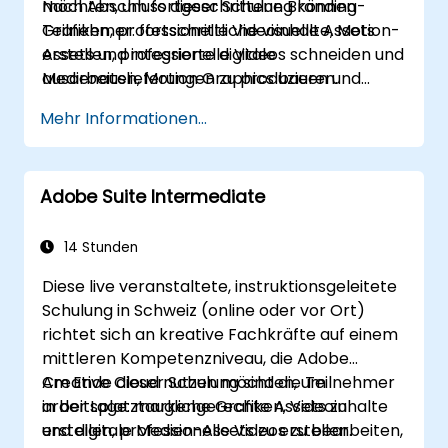
möchten, um fortgeschrittene Branding-
Nach Abschluss dieser Schulung können
Grafiken, professionelle Videoinhalte, Motion-
Teilnehmer: fortschrittliche visuelle Assets
Assets und integrierte digitale
erstellen, professionelle Videos schneiden und
Medienauslieferungen zu produzieren.
ausarbeiten, Motion Graphics bauen und
Workflows über Adobe-Anwendungen hinweg
Mehr Informationen...
optimieren.
Adobe Suite Intermediate
14 Stunden
Diese live veranstaltete, instruktionsgeleitete
Schulung in Schweiz (online oder vor Ort)
richtet sich an kreative Fachkräfte auf einem
mittleren Kompetenzniveau, die Adobe
Creative Cloud nutzen möchten, um
Am Ende dieser Schulung sind die Teilnehmer
arbeitsplatztaugliche Grafiken, Videoinhalte
in der Lage: markengerechte Assets zu
und digitale Medien-Assets zu erstellen.
erstellen, professionelle Videos zu bearbeiten,