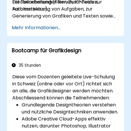
Fotobearbeitung (Filter, Zuschneiden,
Die Teilnehmenden lernen, KI-Tools zur
Farbkorrektur).
Automatisierung von Aufgaben, zur
Generierung von Grafiken und Texten sowie
zur Optimierung des Designprozesses zu
Mehr Informationen...
nutzen – was Effizienz und Qualität steigert.
Bootcamp für Grafikdesign
35 Stunden
Diese vom Dozenten geleitete Live-Schulung
in Schweiz (online oder vor Ort) richtet sich
an alle, die Grafikdesigner werden möchten.
Abschliessend können die Teilnehmenden:
Grundlegende Designtheorien verstehen
und nützliche Designtechniken anwenden.
Adobe Creative Cloud-Apps effektiv
nutzen, darunter Photoshop, Illustrator