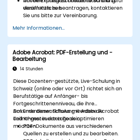
Adobe Express zu collaborated und zu
Um eine maßgeschneiderte Schulung für
veröffentlichen.
diesen Kurs zu beantragen, kontaktieren
Sie uns bitte zur Vereinbarung.
Mehr Informationen...
Adobe Acrobat: PDF-Erstellung und -
Bearbeitung
14 Stunden
Diese Dozenten-gestützte, Live-Schulung in
Schweiz (online oder vor Ort) richtet sich an
Berufstätige auf Anfänger- bis
Fortgeschrittenenniveau, die ihre
Dokumentenworkflows mit Adobe Acrobat
Am Ende dieser Schulung werden die
und KI-gesteuerten Tools optimieren
Teilnehmer in der Lage sein:
möchten.
PDF-Dokumente aus verschiedenen
Quellen zu erstellen und zu bearbeiten.