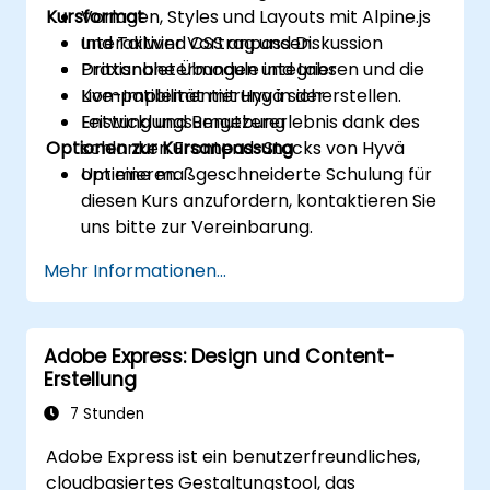
Kursformat
Vorlagen, Styles und Layouts mit Alpine.js
und Tailwind CSS anpassen.
Interaktiver Vortrag und Diskussion
Drittanbietermodule integrieren und die
Praxisnahe Übungen und Labs
Kompatibilität mit Hyvä sicherstellen.
Live-Implementierung in der
Leistung und Benutzererlebnis dank des
Entwicklungsumgebung
Optionen zur Kursanpassung
schlanken Frontend-Stacks von Hyvä
optimieren.
Um eine maßgeschneiderte Schulung für
diesen Kurs anzufordern, kontaktieren Sie
uns bitte zur Vereinbarung.
Mehr Informationen...
Adobe Express: Design und Content-
Erstellung
7 Stunden
Adobe Express ist ein benutzerfreundliches,
cloudbasiertes Gestaltungstool, das