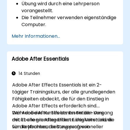
Übung wird durch eine Lehrperson
vorangestellt.
Die Teilnehmer verwenden eigenständige
Computer.
Mehr Informationen...
Adobe After Essentials
14 Stunden
Adobe After Effects Essentials ist ein 2-
tägiger Trainingskurs, der alle grundlegenden
Fähigkeiten abdeckt, die für den Einstieg in
Adobe After Effects erforderlich sind.
Während des Kurses lernen Sie den Umgang
Der Adobe After Effects Essentials-Kurs
mit Ebenen in After Effects, das Verständnis
deckt alle grundlegenden Fähigkeiten ab, die
von Keyframes, die Steuerung von
für die Nachbearbeitung professioneller