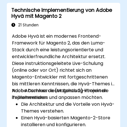
Multimedia-Projekte zu integrieren.
Technische Implementierung von Adobe
Hyvä mit Magento 2
21 Stunden
Adobe Hyvä ist ein modernes Frontend-
Framework für Magento 2, das den Luma-
Stack durch eine leistungsorientierte und
entwicklerfreundliche Architektur ersetzt.
Diese instruktionsgeleitete Live-Schulung
(online oder vor Ort) richtet sich an
Magento-Entwickler mit fortgeschrittenen
bis mittleren Kenntnissen, die Hyvä-Themes in
Adobe Commerce (Magento 2)-Projekten
Nach Abschluss dieser Schulung können die
implementieren und anpassen möchten.
Teilnehmenden:
Die Architektur und die Vorteile von Hyvä-
Themes verstehen.
Einen Hyvä-basierten Magento-2-Store
installieren und konfigurieren.