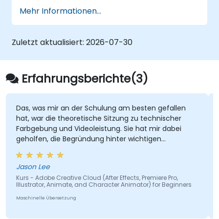
und InDesign.
Mehr Informationen...
Sich mit Alternativen zu Adobe Creative
Cloud vertraut machen.
Die neuesten Design-Trends
Zuletzt aktualisiert:
2026-07-30
kennenlernen.
Erfahrungsberichte(3)
Das, was mir an der Schulung am besten gefallen
Ma
hat, war die theoretische Sitzung zu technischer
al
Farbgebung und Videoleistung. Sie hat mir dabei
An
geholfen, die Begründung hinter wichtigen
Er
Produktionsentscheidungen klar zu verstehen, etwa
warum für verschiedene Arten von Videos
Jason Lee
De
bestimmte Frame-Raten gewählt werden und wie
Kurs - Adobe Creative Cloud (After Effects, Premiere Pro,
Ku
sich bestimmte Farbräume auf die visuelle Qualität
Illustrator, Animate, and Character Animator) for Beginners
und Leistung auswirken. Diese theoretische
Ma
Maschinelle Übersetzung
Grundlage hat die technischen Konzepte
bedeutungsvoller und einfacher in praktischen