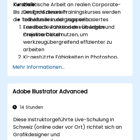
Kursziele
Praktische Arbeit an realen Corporate-
Bis zum Ende dieses Trainingskurses werden
Design-Szenarien
die Teilnehmer in der Lage sein:
Individuelles und gruppenbasiertes
Feedback während der Übungen und
Erweiterte Funktionen von Adobe
Projektarbeiten
Creative Cloud nutzen, um
werkzeugübergreifend effizienter zu
arbeiten
KI-gestützte Fähigkeiten in Photoshop,
Illustrator und InDesign einsetzen, um
Mehr Informationen...
Designaufgaben zu beschleunigen
Hochwertige visuelle Assets für
Corporate Reports und Präsentationen
Adobe Illustrator Advanced
erstellen
Professionelle Infografiken erstellen, die
14 Stunden
den Marken- und
Kommunikationsrichtlinien entsprechen
Diese instruktorgeführte Live-Schulung in
Konsequente Branding- und
Schweiz (online oder vor Ort) richtet sich an
Layoutsysteme über mehrere
Grafikdesigner und
Ablieferungen hinweg aufbauen