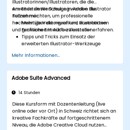
Illustratorinnen/Illustratoren, die die
Report-Layouts und Publishing-Workflows
erweiterten Werkzeuge in Adobe Illustrator
Am Ende dieser Schulung werden die
mittels InDesign automatisieren
nutzen möchten, um professionelle
Teilnehmer:
KI verantwortungsvoll anwenden, dabei
hochwertige Vektorgrafiken, Illustrationen
Mehr über die neuen und erweiterten
visuelle Konsistenz und Markenkontrolle
und grafische Entwürfe zu erstellen.
Funktionen in Adobe Illustrator erfahren.
wahren
Tipps und Tricks zum Einsatz der
erweiterten Illustrator-Werkzeuge
kennen.
Mehr Informationen...
Handskizzen in digitale Bilder umwandeln
können.
Professionelle Grafiken, Logos und
Adobe Suite Advanced
animierte GIFs erstellen können.
Texte und Bilder transformieren,
zusammenführen und verzerren können.
14 Stunden
Workflows für wiederkehrende Aufgaben
Diese Kursform mit Dozentenleitung (live
automatisieren können.
online oder vor Ort) in Schweiz richtet sich an
kreative Fachkräfte auf fortgeschrittenem
Niveau, die Adobe Creative Cloud nutzen