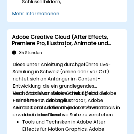
Schlüsselbildern,
Bewegungsinterpolationen (Motion
Mehr Informationen...
Tweens) und Form-Interpolationen
(Shape Tweens) zu erstellen und zu
bearbeiten.
Adobe Creative Cloud (After Effects,
Interaktive Animationen und
Premiere Pro, Illustrator, Animate und
Anwendungen mit ActionScript und
Character Animator) für Einsteiger
JavaScript zu designen.
35 Stunden
Audio- und Videoelemente in Projekte zu
Diese unter Anleitung durchgeführte Live-
integrieren.
Schulung in Schweiz (online oder vor Ort)
Animationen für Web, Video und mobile
richtet sich an Anfänger im Content-
Plattformen zu exportieren.
Entwicklung, die ein grundlegendes
Verständnis von Adobe After Effects, Adobe
Nach Abschluss dieser Schulung sind die
Premiere Pro, Adobe Illustrator, Adobe
Teilnehmer in der Lage:
Animate und Adobe Character Animator
Die Kernfunktionen jedes Softwaretools in
erwerben möchten.
der Adobe Creative Suite zu verstehen.
Tools und Techniken in Adobe After
Effects für Motion Graphics, Adobe