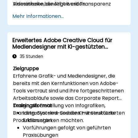
Animationen, die Arbeit mit Transparenz
Videoinhalte benötigt werden.
sowie ein besseres Verständnis von Rendering
Mehr Informationen...
und Ausgabe. Am Ende des Kurses werden Sie
in der Lage sein, Ihre Videoinhalte kompetent
mit After Effects zu bearbeiten und dabei
Erweitertes Adobe Creative Cloud für
bewährte Praktiken anzuwenden.
Mediendesigner mit KI-gestützten
Workflows
35 Stunden
Zielgruppe
Erfahrene Grafik- und Mediendesigner, die
bereits mit den Kernfunktionen von Adobe-
Tools vertraut sind und ihre fortgeschrittenen
Arbeitsabläufe sowie das Corporate Report
Design, die Erstellung von Infografiken,
Trainingsformat
Branding-Systeme und die KI-unterstützte
Instructor-led-Sessions mit strukturierten
Produktion stärken möchten.
Erklärungen
Vorführungen gefolgt von geführten
Praxisübungen