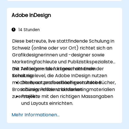
Aufnahme einer Simulation
Hinzufügen von Animationen
Adobe InDesign
Einfügen einer Diashow
Übertragen der Ergebnisse an ein
Lernmanagementsystem (LMS)
14 Stunden
Projektaktualisierung
Diese betreute, live stattfindende Schulung in
Erstellen eines eigenständigen Viewers
Schweiz (online oder vor Ort) richtet sich an
mit MenuBuilder
Grafikdesignerinnen und -designer sowie
Marketingfachleute und Publizistikspezialisten
mit Anfänger- bis fortgeschrittenem
Die Teilnehmenden können am Ende der
Kenntniselevel, die Adobe InDesign nutzen
Schulung:
möchten, um professionell gestaltete Bücher,
Die Benutzeroberfläche von Adobe
Broschüren, Poster und Marketingmaterialien
InDesign effizient bedienen.
zu erstellen.
Projekte mit den richtigen Massangaben
und Layouts einrichten.
Mit Texten, Bildern und Grafiken arbeiten,
Mehr Informationen...
um ansprechende Designs zu erstellen.
Stile, Vorlagen und Farbpaletten zur