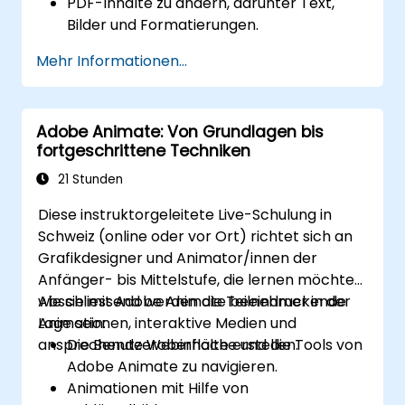
PDF-Inhalte zu ändern, darunter Text,
Bilder und Formatierungen.
Anmerkungs- und Markup-Tools zur
Mehr Informationen...
Dokumentüberprüfung zu nutzen.
Sicherheitsfunktionen zum Schutz von
PDF-Dokumenten einzusetzen.
Adobe Animate: Von Grundlagen bis
KI-gesteuerte Tools zur Automatisierung
fortgeschrittene Techniken
von PDF-bezogenen Aufgaben zu
verwenden.
21 Stunden
Diese instruktorgeleitete Live-Schulung in
Schweiz (online oder vor Ort) richtet sich an
Grafikdesigner und Animator/innen der
Anfänger- bis Mittelstufe, die lernen möchten,
wie sie mit Adobe Animate beeindruckende
Abschliessend werden die Teilnehmer in der
Animationen, interaktive Medien und
Lage sein:
ansprechende Webinhalte erstellen.
Die Benutzeroberfläche und die Tools von
Adobe Animate zu navigieren.
Animationen mit Hilfe von