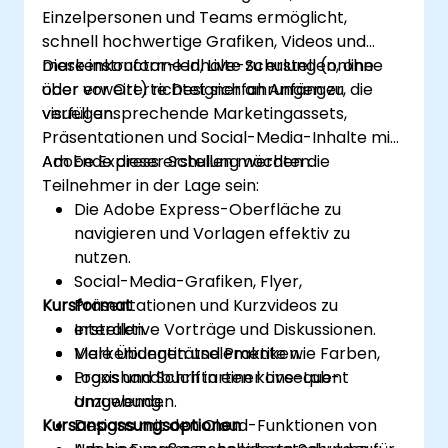
Einzelpersonen und Teams ermöglicht,
schnell hochwertige Grafiken, Videos und
markenkonforme Inhalte zu erstellen, ohne
Diese instructor-led, Live-Schulung (online
über erweiterte Designerfahrungen zu
oder vor Ort) richtet sich an Anfänger, die
verfügen.
visuell ansprechende Marketingassets,
Präsentationen und Social-Media-Inhalte mit
Adobe Express erstellen möchten.
Am Ende dieser Schulung werden die
Teilnehmer in der Lage sein:
Die Adobe Express-Oberfläche zu
navigieren und Vorlagen effektiv zu
nutzen.
Social-Media-Grafiken, Flyer,
Kursformat
Präsentationen und Kurzvideos zu
erstellen.
Interaktive Vorträge und Diskussionen.
Markenidentitätselemente wie Farben,
Viele Übungen und Praktiken.
Logos und Schriftarten konsequent
Praxishandbuch in einer Live-Lab-
anzuwenden.
Umgebung.
Kursanpassungsoptionen
Designs mit den Cloud-Funktionen von