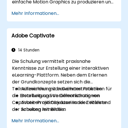
einfache Motion Graphics zu produzieren und
effizienter über Adobe-Anwendungen hinweg
Mehr Informationen...
zu arbeiten.
Adobe Captivate
14 Stunden
Die Schulung vermittelt praxisnahe
Kenntnisse zur Erstellung einer interaktiven
eLearning-Plattform. Neben dem Erlernen
der Grundkonzepte setzen sich die
Teilnehmenden mit bewährten Praktiken für
Aufzeichnung von Demonstrationen
die Erstellung und Veröffentlichung von
Bearbeitung von Demonstrationen
Captivate-Projekten auseinander. Während
Arbeiten mit Objekten in der Zeitleiste
der Schulung lernen Sie:
Arbeiten mit Bildern
Veröffentlichen Ihrer Projekte
Mehr Informationen...
Hinzufügen von Audio