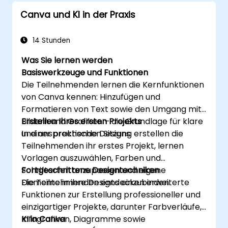
Sicherstellung von Konsistenz und
Canva und KI in der Praxis
Effizienz einsetzen.
Dateien für den professionellen Druck
oder das digitale Publizieren vorbereiten.
14 Stunden
Was Sie lernen werden
Basiswerkzeuge und Funktionen
Die Teilnehmenden lernen die Kernfunktionen
von Canva kennen: Hinzufügen und
Formatieren von Text sowie den Umgang mit
Bildern und Grafiken – die Grundlage für klare
Erstellen Ihres ersten Projekts
und ansprechende Designs.
In einer praktischen Sitzung erstellen die
Teilnehmenden ihr erstes Projekt, lernen
Vorlagen auszuwählen, Farben und
Schriftarten anzupassen und eigene
Fortgeschrittene Designtechniken
Elemente in ihre Designs einzubinden.
Die Teilnehmenden entdecken erweiterte
Funktionen zur Erstellung professioneller und
einzigartiger Projekte, darunter Farbverläufe,
Infografiken, Diagramme sowie
KI in Canva