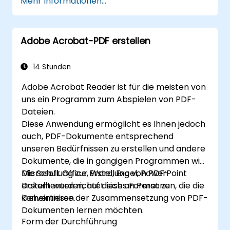
Mehr Informationen...
erstellen.
Feedback basierend auf GD&T-
Bemerkungen zu interpretieren und
Adobe Acrobat-PDF erstellen
umzusetzen.
Effektiv mit Teams unter Verwendung
standardisierter GD&T-Notationen
14 Stunden
zusammenzuarbeiten.
Adobe Acrobat Reader ist für die meisten von
uns ein Programm zum Abspielen von PDF-
Dateien.
Diese Anwendung ermöglicht es Ihnen jedoch
auch, PDF-Dokumente entsprechend
unseren Bedürfnissen zu erstellen und andere
Dokumente, die in gängigen Programmen wie
Microsoft Office, Word, Excel, PowerPoint
Die Schulung zur Erstellung von PDF-
erstellt wurden, auf dieses Format zu
Dokumenten richtet sich an Personen, die die
konvertieren.
Geheimnisse der Zusammensetzung von PDF-
Dokumenten lernen möchten.
Form der Durchführung