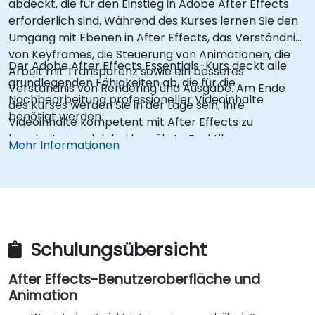
abdeckt, die für den Einstieg in Adobe After Effects
erforderlich sind. Während des Kurses lernen Sie den
Umgang mit Ebenen in After Effects, das Verständnis
von Keyframes, die Steuerung von Animationen, die
Der Adobe After Effects Essentials-Kurs deckt alle
Arbeit mit Transparenz sowie ein besseres
grundlegenden Fähigkeiten ab, die für die
Verständnis von Rendering und Ausgabe. Am Ende
Nachbearbeitung professioneller Videoinhalte
des Kurses werden Sie in der Lage sein, Ihre
benötigt werden.
Videoinhalte kompetent mit After Effects zu
bearbeiten und dabei bewährte Praktiken
Mehr Informationen
anzuwenden.
Schulungsübersicht
After Effects-Benutzeroberfläche und
Animation