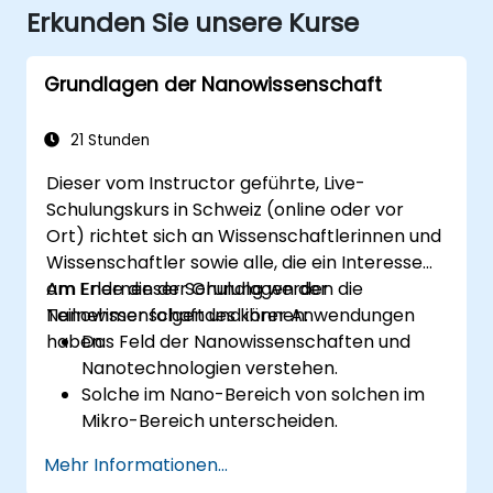
Erkunden Sie unsere Kurse
Grundlagen der Nanowissenschaft
21 Stunden
Dieser vom Instructor geführte, Live-
Schulungskurs in Schweiz (online oder vor
Ort) richtet sich an Wissenschaftlerinnen und
Wissenschaftler sowie alle, die ein Interesse
am Erlernen der Grundlagen der
Am Ende dieser Schulung werden die
Nanowissenschaft und ihrer Anwendungen
Teilnehmer folgendes können:
haben.
Das Feld der Nanowissenschaften und
Nanotechnologien verstehen.
Solche im Nano-Bereich von solchen im
Mikro-Bereich unterscheiden.
Die grundlegende Theorie des
Mehr Informationen...
Elektronen- und Energietransfers kennen.