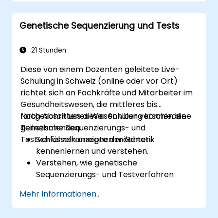
Genetische Sequenzierung und Tests
21 Stunden
Diese von einem Dozenten geleitete Live-
Schulung in Schweiz (online oder vor Ort)
richtet sich an Fachkräfte und Mitarbeiter im
Gesundheitswesen, die mittleres bis
fortgeschrittenes Wissen über verschiedene
Nach Abschluss dieser Schulung können die
genetische Sequenzierungs- und
Teilnehmenden:
Testverfahren aneignen möchten.
Schlüsselkonzepte der Genetik
kennenlernen und verstehen.
Verstehen, wie genetische
Sequenzierungs- und Testverfahren
funktionieren.
Mehr Informationen...