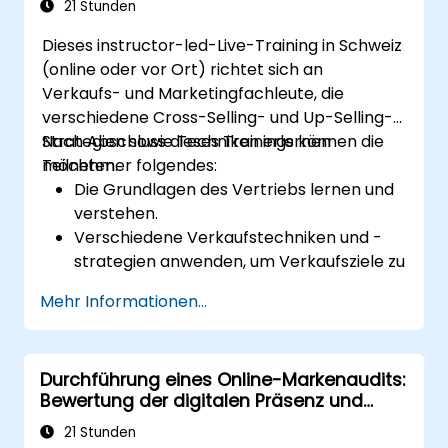
Taktiken effektiv umzusetzen
21 Stunden
Marketingkampagnen zu bewerten und
Dieses instructor-led-Live-Training in Schweiz
zu optimieren, um eine bessere Leistung
(online oder vor Ort) richtet sich an
zu erzielen
Verkaufs- und Marketingfachleute, die
verschiedene Cross-Selling- und Up-Selling-
Strategien sowie Techniken erlernen
Nach Abschluss dieses Trainings können die
möchten.
Teilnehmer folgendes:
Die Grundlagen des Vertriebs lernen und
verstehen.
Verschiedene Verkaufstechniken und -
strategien anwenden, um Verkaufsziele zu
erreichen.
Mehr Informationen...
Kundenbeziehungen aufbauen und
verbessern.
Durchführung eines Online-Markenaudits:
Bewertung der digitalen Präsenz und
Positionierung Ihrer Marke zur Entwicklung
21 Stunden
kraftvoller Markenstrategien