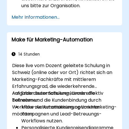
uns bitte zur Organisation.
Mehr Informationen...
Make für Marketing-Automation
14 Stunden
Diese live vom Dozent geleitete Schulung in
Schweiz (online oder vor Ort) richtet sich an
Marketing-Fachkräfte mit mittlerem
Erfahrungsgrad, die wiederkehrende
Aufgaben automatisieren, Leads effektiv
Am Ende dieser Schulung können die
betreuen und die Kundenbindung durch
Teilnehmer:
Workflow-Automatisierung optimieren
Make zur Automatisierung von Marketing-
möchten.
Kampagnen und Lead-Betreuungs-
Workflows nutzen.
Personalisierte Kundenreisendiagramme