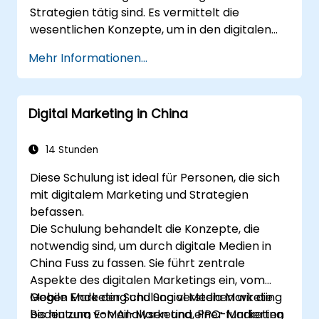
Strategien tätig sind. Es vermittelt die
wesentlichen Konzepte, um in den digitalen
Medien Fuss zu fassen. Den Teilnehmenden
Mehr Informationen...
wird eine Einführung in die wichtigsten
Aspekte des Digital Marketings gegeben –
von Mobile Marketing und Social Media
Digital Marketing in China
Marketing über E-Mail-Marketing bis hin zu
PPC-Marketing und SEO. Am Ende der
Schulung wird die Bedeutung von Analysen
14 Stunden
und einer fundierten Strategie anhand
Diese Schulung ist ideal für Personen, die sich
geeigneter Beispiele verständlich.
mit digitalem Marketing und Strategien
befassen.
Die Schulung behandelt die Konzepte, die
notwendig sind, um durch digitale Medien in
China Fuss zu fassen. Sie führt zentrale
Aspekte des digitalen Marketings ein, vom
Mobile Marketing und Social Media Marketing
Gegen Ende der Schulung verstehen wir die
bis hin zum E-Mail-Marketing, PPC-Marketing
Bedeutung von Analysen und einer fundierten