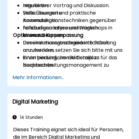
regulieren.
Interaktiver Vortrag und Diskussion.
Selbstbewusste
Viele Übungen und praktische
Kommunikationstechniken gegenüber
Anwendungen.
feindseligen Interessenträgern
Fallstudienanalyse und Workshops in
Optionen zur Kursanpassung
einzusetzen.
kleinen Gruppen.
Deeskalationsstrategien in Echtzeit
Um eine massgeschneiderte Schulung
anzuwenden.
anzufordern, setzen Sie sich bitte mit uns
Einen persönlichen Aktionsplan für das
in Verbindung, um die Details zu
Nachbearbeitungsmanagement zu
besprechen.
entwickeln.
Mehr Informationen...
Digital Marketing
14 Stunden
Dieses Training eignet sich ideal für Personen,
die im Bereich Digital Marketing und