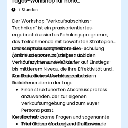
Tages-Workshop für hohe
Konkurrenten zu analysieren, um Social-
Konversionsraten
Media-Taktiken zu verfeinern.
7 Stunden
Zahlungsanzeigen-Kampagnen zu
Der Workshop "Verkaufsabschluss-
entwickeln und ihren Erfolg zu messen.
Techniken" ist ein praxisorientiertes,
Online-Gemeinschaften effektiv zu
ergebnisfokussiertes Schulungsprogramm,
interagieren und moderieren.
das Teilnehmende mit bewährten Strategien
Social-Media-Krisen zu bearbeiten und
und Scripts ausstattet, um die
Diese instruktionsgeleitete Live-Schulung
Markenreputation aufrechtzuerhalten.
Abschlussquoten zu steigern und den
(online oder vor Ort) richtet sich an
Ethische Best Practices und Social-
Verkaufszyklus zu verkürzen.
Verkäuferinnen und Verkäufer auf Einstiegs-
Media-Policies zu implementieren.
bis mittlerem Niveau, die ihre Effektivität und
Konstanz beim Abschluss verbessern
Am Ende dieses Workshops sind die
möchten.
Teilnehmenden in der Lage:
Einen strukturierten Abschlussprozess
anzuwenden, der zur eigenen
Verkaufsumgebung und zum Buyer
Persona passt.
Kursformat
Hochwirksame Fragen und sogenannte
Trial Closes einzusetzen, um Einwände
Interaktiver Vortrag und Diskussion.