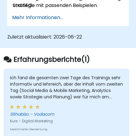
und SEO.
Strategie mit passenden Beispielen.
Mehr Informationen...
Zuletzt aktualisiert:
2026-06-22
Erfahrungsberichte(1)
Ich fand die gesamten zwei Tage des Trainings sehr
informativ und lehrreich, aber der Inhalt vom zweiten
Tag (Social Media & Mobile Marketing, Analytics
sowie Strategie und Planung) war für mich am
wertvollsten, da er direkt mit meiner aktuellen
Tätigkeit zusammenhängt.
Sithabiso - Vodacom
Kurs - Digital Marketing
Maschinelle Übersetzung