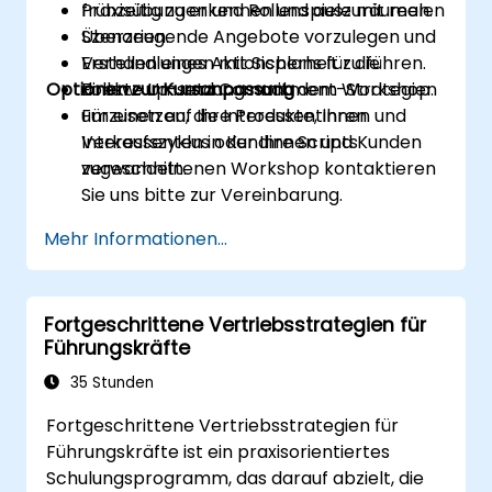
frühzeitig zu erkennen und auszuräumen.
Praxisübungen und Rollenspiele mit realen
Überzeugende Angebote vorzulegen und
Szenarien.
Verhandlungen mit Sicherheit zu führen.
Erstellen eines Aktionsplans für die
Optionen zur Kursanpassung
Follow-up- und Commitment-Strategien
direkte Umsetzung nach dem Workshop.
umzusetzen, die Interessentinnen und
Für einen auf Ihre Produkte, Ihren
Interessenten in Kundinnen und Kunden
Verkaufszyklus oder Ihre Scripts
verwandeln.
zugeschnittenen Workshop kontaktieren
Sie uns bitte zur Vereinbarung.
Mehr Informationen...
Fortgeschrittene Vertriebsstrategien für
Führungskräfte
35 Stunden
Fortgeschrittene Vertriebsstrategien für
Führungskräfte ist ein praxisorientiertes
Schulungsprogramm, das darauf abzielt, die