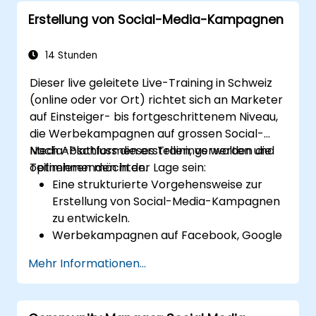
Erstellung von Social-Media-Kampagnen
14 Stunden
Dieser live geleitete Live-Training in Schweiz
(online oder vor Ort) richtet sich an Marketer
auf Einsteiger- bis fortgeschrittenem Niveau,
die Werbekampagnen auf grossen Social-
Media-Plattformen erstellen, verwalten und
Nach Abschluss dieses Trainings werden die
optimieren möchten.
Teilnehmenden in der Lage sein:
Eine strukturierte Vorgehensweise zur
Erstellung von Social-Media-Kampagnen
zu entwickeln.
Werbekampagnen auf Facebook, Google
und TikTok einzurichten und zu verwalten.
Mehr Informationen...
Kampagnenziele zu definieren und die
passenden Anzeigenformate
auszuwählen.