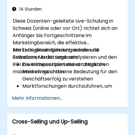
14 Stunden
Diese Dozenten-geleitete Live-Schulung in
Schweiz (online oder vor Ort) richtet sich an
Anfänger bis Fortgeschrittene im
Marketingbereich, die effektive
Marketingstrategien entwickeln und
Am Ende dieser Schulung werden die
umsetzen, Markttrends analysieren und den
Teilnehmer in der Lage sein:
ROI in wettbewerbsintensiven Märkten
Die Kernprinzipien des strategischen
maximieren möchten.
Marketings und seine Bedeutung für den
Geschäftserfolg zu verstehen
Marktforschungen durchzuführen, um
Zielgruppen und
Mehr Informationen...
Wettbewerbspositionierung zu
identifizieren
Eine umfassende Marketingstrategie mit
Cross-Selling und Up-Selling
klaren Zielen und KPIs zu entwickeln
Digital- und Traditions-Marketing-