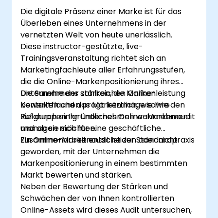
Die digitale Präsenz einer Marke ist für das
Überleben eines Unternehmens in der
vernetzten Welt von heute unerlässlich.
Diese instructor-gestützte, live-
Trainingsveranstaltung richtet sich an
Marketingfachleute aller Erfahrungsstufen,
die die Online-Markenpositionierung ihres
Unternehmens stärken, die Markenleistung
Die Summe der zahlreichen Online-
bewerten und das Markenimage sowie den
Kontaktflächen prägt letztlich, wie Ihre
Ruf durch ein gründliches Online-Markenaudit
Zielgruppen Ihr Unternehmen wahrnehmen
managen möchten.
und ob sie sich für eine geschäftliche
Zusammenarbeit entscheiden oder nicht.
Ein Online-Markenaudit ist zur Standardpraxis
geworden, mit der Unternehmen die
Markenpositionierung in einem bestimmten
Markt bewerten und stärken.
Neben der Bewertung der Stärken und
Schwächen der von Ihnen kontrollierten
Online-Assets wird dieses Audit untersuchen,