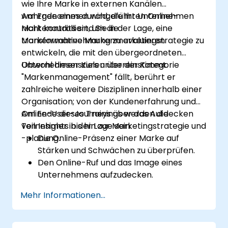
wie Ihre Marke in externen Kanälen
wahrgenommen wird, die Ihr Unternehmen
Am Ende eines durchgeführten Online-
nicht kontrolliert, um die
Markenaudits sind Sie in der Lage, eine
Markenwahrnehmung zu evaluieren.
transformative Markenmarketingstrategie zu
entwickeln, die mit den übergeordneten
Unternehmenszielen übereinstimmt.
Obwohl dieser Kurs unter der Kategorie
"Markenmanagement" fällt, berührt er
zahlreiche weitere Disziplinen innerhalb einer
Organisation; von der Kundenerfahrung und
Online-User-Journeys über das Aufdecken
Am Ende dieses Trainings werden die
von Insights bis hin zur Marketingstrategie und
Teilnehmer in der Lage sein:
-planung.
Die Online-Präsenz einer Marke auf
Stärken und Schwächen zu überprüfen.
Den Online-Ruf und das Image eines
Unternehmens aufzudecken.
Die Positionierung einer Marke in einem
Mehr Informationen...
bestimmten Markt zu identifizieren und zu
stärken.
Eine ergebnisorientierte Markenstrategie