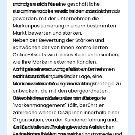
managen möchten.
und ob sie sich für eine geschäftliche
Zusammenarbeit entscheiden oder nicht.
Ein Online-Markenaudit ist zur Standardpraxis
geworden, mit der Unternehmen die
Markenpositionierung in einem bestimmten
Markt bewerten und stärken.
Neben der Bewertung der Stärken und
Schwächen der von Ihnen kontrollierten
Online-Assets wird dieses Audit untersuchen,
wie Ihre Marke in externen Kanälen
wahrgenommen wird, die Ihr Unternehmen
Am Ende eines durchgeführten Online-
nicht kontrolliert, um die
Markenaudits sind Sie in der Lage, eine
Markenwahrnehmung zu evaluieren.
transformative Markenmarketingstrategie zu
entwickeln, die mit den übergeordneten
Unternehmenszielen übereinstimmt.
Obwohl dieser Kurs unter der Kategorie
"Markenmanagement" fällt, berührt er
zahlreiche weitere Disziplinen innerhalb einer
Organisation; von der Kundenerfahrung und
Online-User-Journeys über das Aufdecken
Am Ende dieses Trainings werden die
von Insights bis hin zur Marketingstrategie und
Teilnehmer in der Lage sein: