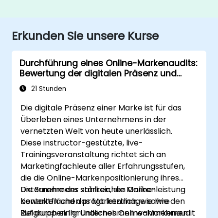
Erkunden Sie unsere Kurse
Durchführung eines Online-Markenaudits:
Bewertung der digitalen Präsenz und
Positionierung Ihrer Marke zur Entwicklung
21 Stunden
kraftvoller Markenstrategien
Die digitale Präsenz einer Marke ist für das
Überleben eines Unternehmens in der
vernetzten Welt von heute unerlässlich.
Diese instructor-gestützte, live-
Trainingsveranstaltung richtet sich an
Marketingfachleute aller Erfahrungsstufen,
die die Online-Markenpositionierung ihres
Unternehmens stärken, die Markenleistung
Die Summe der zahlreichen Online-
bewerten und das Markenimage sowie den
Kontaktflächen prägt letztlich, wie Ihre
Ruf durch ein gründliches Online-Markenaudit
Zielgruppen Ihr Unternehmen wahrnehmen