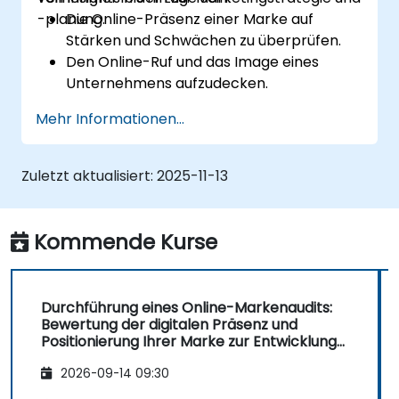
-planung.
Die Online-Präsenz einer Marke auf
Stärken und Schwächen zu überprüfen.
Den Online-Ruf und das Image eines
Unternehmens aufzudecken.
Die Positionierung einer Marke in einem
Mehr Informationen...
bestimmten Markt zu identifizieren und zu
stärken.
Eine ergebnisorientierte Markenstrategie
Zuletzt aktualisiert:
2025-11-13
und einen integrierten Online-Marketing-
Communications-Plan zu entwickeln.
Eine wettbewerbsbezogene
Kommende Kurse
Markenanalyse durchzuführen und
Industries Perceptual Maps
(Wahrnehmungskarten) zu erstellen.
Durchführung eines Online-Markenaudits:
Ein SEO-Audit durchzuführen.
Bewertung der digitalen Präsenz und
Die aktualisierten SEO-Richtlinien im
Positionierung Ihrer Marke zur Entwicklung
kraftvoller Markenstrategien
Zeitalter der KI kennenzulernen.
2026-09-14 09:30
Wertvolle Erkenntnisse darüber zu