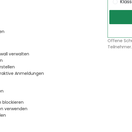
Klas
hen
Offene Sch
Teilnehmer.
ewall verwalten
en
rstellen
teraktive Anmeldungen
en
 blockieren
nen verwenden
len