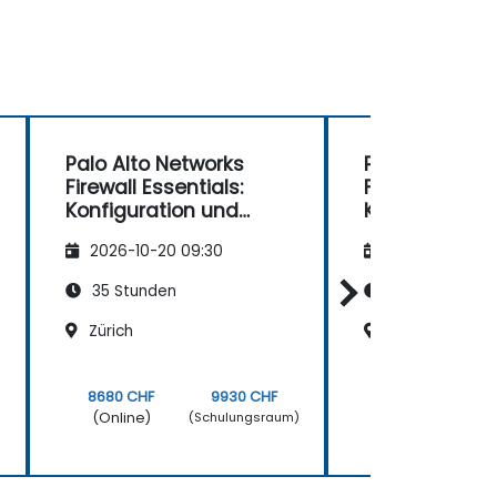
Palo Alto Networks
Palo Alto Net
Firewall Essentials:
Firewall Essent
Konfiguration und
Konfiguration
Verwaltung
Verwaltung
2026-10-20 09:30
2026-11-03 09
35 Stunden
35 Stunden
Zürich
Bern
8680 CHF
9930 CHF
8680 CHF
(Online)
(Online)
)
(Schulungsraum)
(