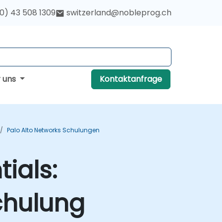
(0) 43 508 1309
switzerland@nobleprog.ch
r uns
Kontaktanfrage
Palo Alto Networks Schulungen
ials:
chulung