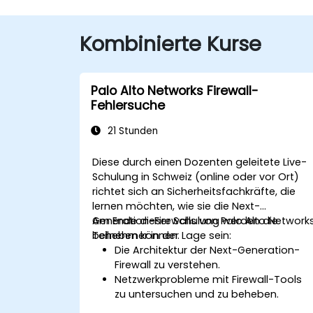
Kombinierte Kurse
Palo Alto Networks Firewall-
Fehlersuche
21 Stunden
Diese durch einen Dozenten geleitete Live-
Schulung in Schweiz (online oder vor Ort)
richtet sich an Sicherheitsfachkräfte, die
lernen möchten, wie sie die Next-
Generation-Firewalls von Palo Alto Network
Am Ende dieser Schulung werden die
beheben können.
Teilnehmer in der Lage sein:
Die Architektur der Next-Generation-
Firewall zu verstehen.
Netzwerkprobleme mit Firewall-Tools
zu untersuchen und zu beheben.
Erweiterte Logs zu analysieren, um real