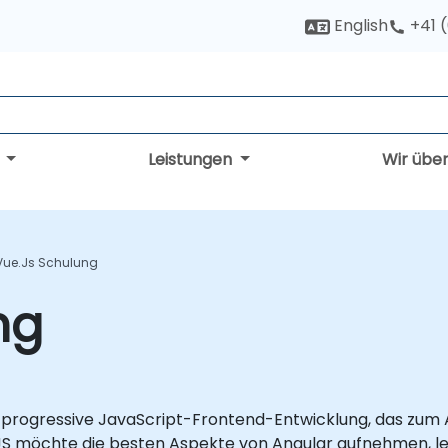
English
+41 
g
Leistungen
Wir übe
Vue.js Schulung
ng
r progressive JavaScript-Frontend-Entwicklung, das zum
S möchte die besten Aspekte von Angular aufnehmen, lei