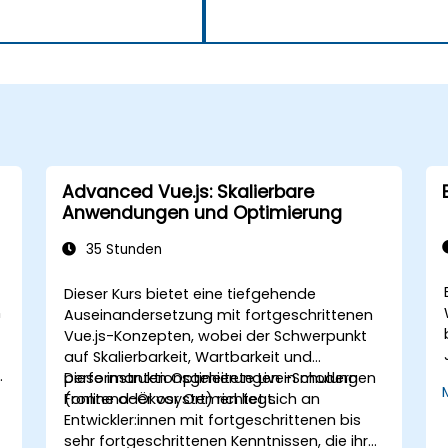
Advanced Vue.js: Skalierbare
Anwendungen und Optimierung
35 Stunden
Dieser Kurs bietet eine tiefgehende
n
Auseinandersetzung mit fortgeschrittenen
Vue.js-Konzepten, wobei der Schwerpunkt
auf Skalierbarkeit, Wartbarkeit und
.
performanten Optimierungen in modernen
Diese instruktionsgeleitete Live-Schulung
Frontend-Ökosystemen liegt.
(online oder vor Ort) richtet sich an
Entwickler:innen mit fortgeschrittenen bis
sehr fortgeschrittenen Kenntnissen, die ihre