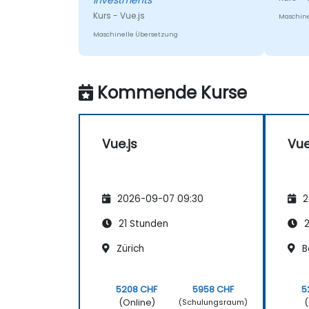
Investments
Fragen beantworten. Er war sehr
wissbegierig.
Kurs - Vue.js
Maschine
Maschinelle Übersetzung
Kommende Kurse
Vue.js
Vue
2026-09-07 09:30
2
21 Stunden
2
Zürich
B
5208 CHF
5958 CHF
5
(Online)
(
(Schulungsraum)