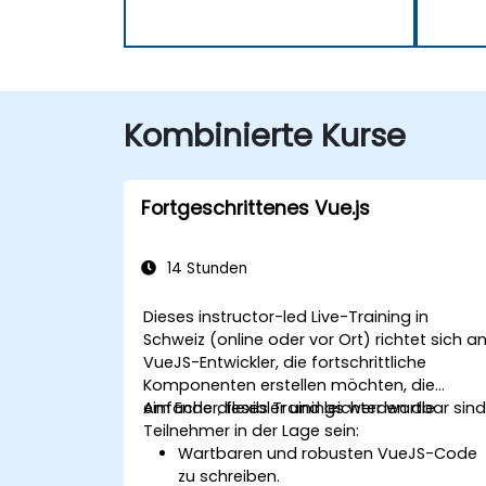
Kombinierte Kurse
Fortgeschrittenes Vue.js
14 Stunden
Dieses instructor-led Live-Training in
Schweiz (online oder vor Ort) richtet sich a
VueJS-Entwickler, die fortschrittliche
Komponenten erstellen möchten, die
einfacher, flexibler und leichter wartbar sind
Am Ende dieses Trainings werden die
Teilnehmer in der Lage sein:
Wartbaren und robusten VueJS-Code
zu schreiben.