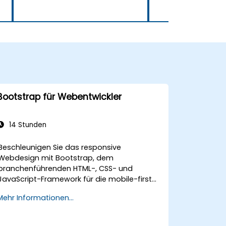
Bootstrap für Webentwickler
14 Stunden
Beschleunigen Sie das responsive
Webdesign mit Bootstrap, dem
branchenführenden HTML-, CSS- und
JavaScript-Framework für die mobile-first-
Entwicklung. Behandelt vorkompilierte
Mehr Informationen...
Dateien, die Kompilierung von Quellcode
über Grunt, responsives Grid-System,
benutzerdefinierte Komponenten,