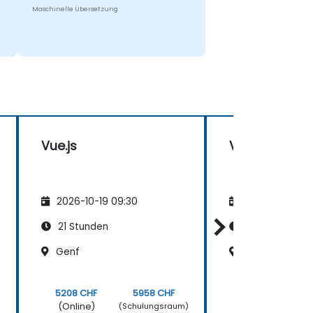
Maschinelle Übersetzung
Vue.js
Vue.js
2026-10-19 09:30
2026-11-02 09
21 Stunden
21 Stunden
Genf
Lausanne
5208 CHF
5958 CHF
5208 CHF
(Online)
(Online)
)
(Schulungsraum)
(