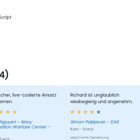
Script
4)
scher, live-codierte Ansatz
Richard ist unglaublich
ernen.
wissbegierig und angenehm.
Nguyen - Navy
Simon Pakijavan - DAS
ation Warfare Center -
Kurs - Vue.js
Maschinelle Übersetzung
Vue.js