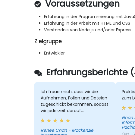
Voraussetzungen
Erfahrung in der Programmierung mit Java
Erfahrung in der Arbeit mit HTML und CSS
Verständnis von Node.js und/oder Express
Zielgruppe
Entwickler
Erfahrungsberichte (
Ich freue mich, dass wir die
Prakti
Aufnahmen, Folien und Dateien
zum L
zugeschickt bekommen, sodass
wir jederzeit darauf
zurückgreifen können, wenn
Nhan 
Inform
nötig. David hat die Konzepte
Pacific
klar erklärt und konnte unsere
Renee Chan - Mackenzie
Kurs - 