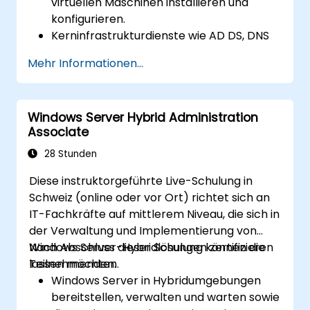
virtuellen Maschinen installieren und
konfigurieren.
Kerninfrastrukturdienste wie AD DS, DNS
und DHCP bereitstellen und verwalten.
Mehr Informationen...
Virtualisierung, Speicher- und
Netzwerkdienste anhand bewährter
Methoden implementieren.
Windows Server Hybrid Administration
Serverrollen einschließlich Remote
Associate
Desktop, IIS und WSUS absichern und
administrieren.
28 Stunden
Diese instruktorgeführte Live-Schulung in
Schweiz (online oder vor Ort) richtet sich an
IT-Fachkräfte auf mittlerem Niveau, die sich in
der Verwaltung und Implementierung von
Windows Server-Hybridlösungen zertifizieren
Nach Abschluss dieser Schulung können die
lassen möchten.
Teilnehmenden:
Windows Server in Hybridumgebungen
bereitstellen, verwalten und warten sowie