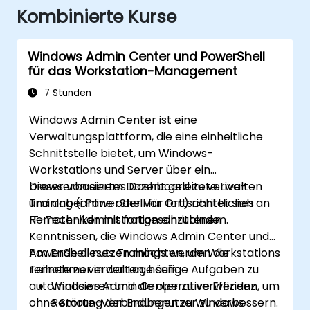
Kombinierte Kurse
Windows Admin Center und PowerShell
für das Workstation-Management
7 Stunden
Windows Admin Center ist eine
Verwaltungsplattform, die eine einheitliche
Schnittstelle bietet, um Windows-
Workstations und Server über ein
browserbasiertes Dashboard zu verwalten
Dieser von einem Dozent geleitete Live-
und dabei PowerShell für fortschrittliches
Training (online oder vor Ort) richtet sich an
Remote-Administration einzubinden.
IT-Techniker mit fortgeschrittenen
Kenntnissen, die Windows Admin Center und
PowerShell nutzen möchten, um Workstations
Am Ende dieses Trainings werden die
remote zu verwalten, häufige Aufgaben zu
Teilnehmer in der Lage sein:
automatisieren und die operative Effizienz
Windows Admin Center zu verwenden, um
ohne Störung der Endbenutzer zu verbessern.
Remote-Verbindungen zu Windows-