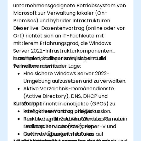
unternehmensgeeignete Betriebssystem von
Microsoft zur Verwaltung lokaler (On-
Premises) und hybrider Infrastrukturen.
Dieser live-Dozentenvortrag (online oder vor
Ort) richtet sich an IT-Fachleute mit
mittlerem Erfahrungsgrad, die Windows
Server 2022-Infrastrukturkomponenten
installieren, konfigurieren, sichern und
N completion dieser Schulung sind die
verwalten möchten.
Teilnehmenden in der Lage:
Eine sichere Windows Server 2022-
Umgebung aufzusetzen und zu verwalten.
Aktive Verzeichnis-Domänendienste
(Active Directory), DNS, DHCP und
Kursformat
Gruppenrichtlinienobjekte (GPOs) zu
konfigurieren und zu pflegen.
Interaktiver Vortrag und Diskussion.
Remotezugriff, Zertifikatdienste, Remote
Praktischer Einsatz von Windows Server in
Desktop Services (RDS), Hyper-V und
realistischen Laborszenarien.
Hochverfügbarkeitsfeatures
Geführte Übungen mit Fokus auf