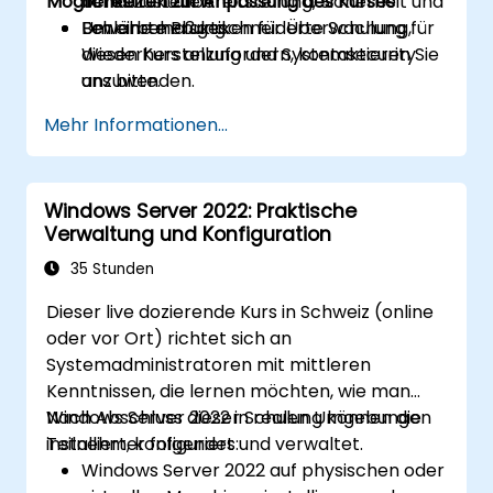
Möglichkeiten zur Anpassung des Kurses
bereitzustellen.
Infrastrukturbereitstellung, Sicherheit und
Bewährte Praktiken für Überwachung,
Fehlerbehebung.
Um eine maßgeschneiderte Schulung für
Wiederherstellung und Systemsecurity
diesen Kurs anzufordern, kontaktieren Sie
anzuwenden.
uns bitte.
Mehr Informationen...
Windows Server 2022: Praktische
Verwaltung und Konfiguration
35 Stunden
Dieser live dozierende Kurs in Schweiz (online
oder vor Ort) richtet sich an
Systemadministratoren mit mittleren
Kenntnissen, die lernen möchten, wie man
Windows Server 2022 in realen Umgebungen
Nach Abschluss dieser Schulung können die
installiert, konfiguriert und verwaltet.
Teilnehmer folgendes:
Windows Server 2022 auf physischen oder