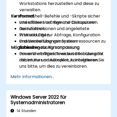
Workstations herzustellen und diese zu
verwalten.
Kursformat
PowerShell-Befehle und -Skripte sicher
und effizient auf Remote-Computern
Interaktive Vorträge und Diskussionen.
auszuführen.
Demonstrationen und angeleitete
WMI und CIM zur Abfrage, Konfiguration
Praxisübungen.
und Verwaltung von Systemressourcen zu
Praxisnahe Übungen in einer
Möglichkeiten zur Kursanpassung
nutzen.
Laborumgebung.
PowerShell-Workflows aus Benutzersicht
Um eine maßgeschneiderte Schulung für
mit Intune und Autopilot zu integrieren.
diesen Kurs anzufordern, kontaktieren Sie
uns bitte, um dies zu vereinbaren.
Mehr Informationen...
Windows Server 2022 für
Systemadministratoren
14 Stunden