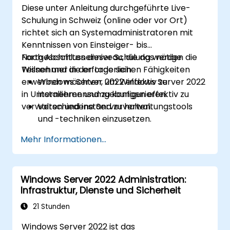
Diese unter Anleitung durchgeführte Live-
Schulung in Schweiz (online oder vor Ort)
richtet sich an Systemadministratoren mit
Kenntnissen von Einsteiger- bis
Fortgeschrittenenniveau, die das nötige
Nach Abschluss dieser Schulung werden die
Wissen und die erforderlichen Fähigkeiten
Teilnehmer in der Lage sein:
erwerben möchten, um Windows Server 2022
Windows Server 2022 effektiv zu
in Unternehmensumgebungen effektiv zu
installieren und zu konfigurieren.
verwalten und instand zu halten.
Verschiedene Serververwaltungstools
und -techniken einzusetzen.
Netzwerkdienste zu konfigurieren und die
Mehr Informationen...
Sicherheitseinstellungen des Servers zu
stärken.
Virtualisierung mit Hyper-V zur effizienten
Windows Server 2022 Administration:
Ressourcenverwaltung umzusetzen.
Infrastruktur, Dienste und Sicherheit
21 Stunden
Windows Server 2022 ist das