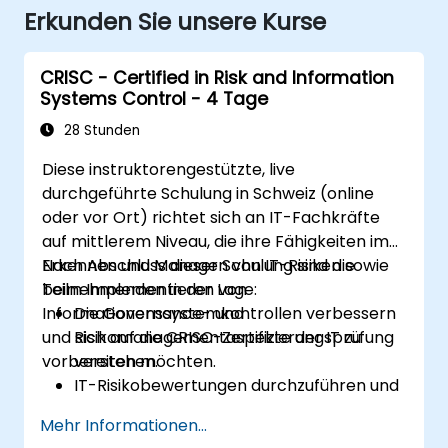
Erkunden Sie unsere Kurse
CRISC - Certified in Risk and Information
Systems Control - 4 Tage
28 Stunden
Diese instruktorengestützte, live
durchgeführte Schulung in Schweiz (online
oder vor Ort) richtet sich an IT-Fachkräfte
auf mittlerem Niveau, die ihre Fähigkeiten im
Erkennen und Managen von IT-Risiken sowie
Nach Abschluss dieser Schulung sind die
beim Implementieren von
Teilnehmenden in der Lage:
Informationenssystemkontrollen verbessern
Die Governance- und
und sich auf die CRISC-Zertifizierungsprüfung
Risikomanagementaspekte der IT zu
vorbereiten möchten.
verstehen.
IT-Risikobewertungen durchzuführen und
Risikostrategien umzusetzen.
Mehr Informationen...
Informationenssystemkontrollen zu