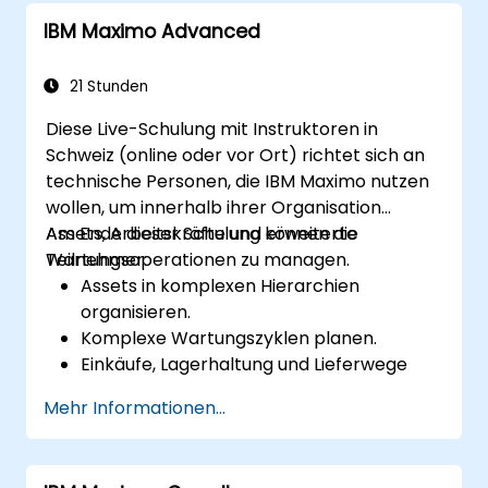
IBM Maximo Advanced
21 Stunden
Diese Live-Schulung mit Instruktoren in
Schweiz (online oder vor Ort) richtet sich an
technische Personen, die IBM Maximo nutzen
wollen, um innerhalb ihrer Organisation
Assets, Arbeitskräfte und erweiterte
Am Ende dieser Schulung können die
Wartungsoperationen zu managen.
Teilnehmer:
Assets in komplexen Hierarchien
organisieren.
Komplexe Wartungszyklen planen.
Einkäufe, Lagerhaltung und Lieferwege
verwalten.
Mehr Informationen...
Externe Arbeitskräfte-Resources
managen.
Wartungsarbeiten mit einem Condition-