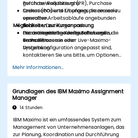
Purchase Requisitions (PR), Purchase
geführte Walkthroughs.
Orders (PO) und Empfangsprozessen zu
Szenariobasierte Übungen, die an reale
verwalten.
operative Arbeitsabläufe angebunden
Möglichkeiten zur Kursanpassung
Service-, Deckungs- und
sind.
Garantieverträge zu erstellen und zu
Praxisorientierte Konfiguration und
Für massgeschneiderte Schulungen, die
verwalten.
Transaktionen in einer Live-Maximo-
an Ihre Prozesse oder
Umgebung.
Systemkonfiguration angepasst sind,
kontaktieren Sie uns bitte, um Optionen
zur Anpassung zu besprechen.
Mehr Informationen...
Grundlagen des IBM Maximo Assignment
Manager
14 Stunden
IBM Maximo ist ein umfassendes System zum
Management von Unternehmensanlagen, das
zur Planung, Koordination und Durchführung