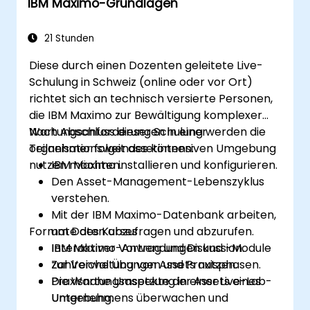
IBM Maximo-Grundlagen
Based-Ansatz überwachen.
21 Stunden
Diese durch einen Dozenten geleitete Live-
Schulung in Schweiz (online oder vor Ort)
richtet sich an technisch versierte Personen,
die IBM Maximo zur Bewältigung komplexer
Wartungsanforderungen in einer
Nach Abschluss dieser Schulung werden die
organisationsweit assetintensiven Umgebung
Teilnehmer folgendes können:
nutzen möchten.
IBM Maximo installieren und konfigurieren.
Den Asset-Management-Lebenszyklus
verstehen.
Mit der IBM Maximo-Datenbank arbeiten,
Formate des Kurses
um Daten abzufragen und abzurufen.
IBM Maximo-Anwendungen und -Module
Interaktiver Vortrag und Diskussion.
zur Verwaltung von Assets nutzen.
Zahlreiche Übungen und Praxisphasen.
Die Wartungsaspekte der Assets eines
Praxisnahe Umsetzung in einer Live-Lab-
Unternehmens überwachen und
Umgebung.