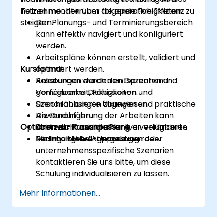
nutzen möchten, um die operative Effizienz zu
Teilnehmenden über folgende Fähigkeiten:
steigern.
Der Planungs- und Terminierungsbereich
kann effektiv navigiert und konfiguriert
werden.
Arbeitspläne können erstellt, validiert und
Kursformat
optimiert werden.
Ressourcen werden entsprechend
Anleitungen durch den Dozenten und
Verfügbarkeit, Fähigkeiten und
gemeinsame Diskussionen.
Einschränkungen zugewiesen.
Szenariobasierte Übungen und praktische
Die Durchführung der Arbeiten kann
Anwendungen.
Optionen zur Kursanpassung
überwacht und die Pläne an veränderte
Echtzeit-Praxis in einer live verfügbaren
Bedingungen angepasst werden.
Maximo MAS-9-Umgebung.
Für inhaltliche Anpassungen oder
unternehmensspezifische Szenarien
kontaktieren Sie uns bitte, um diese
Schulung individualisieren zu lassen.
Mehr Informationen...