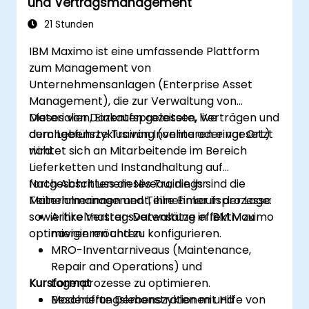
und Vertragsmanagement
21 Stunden
IBM Maximo ist eine umfassende Plattform
zum Management von
Unternehmensanlagen (Enterprise Asset
Management), die zur Verwaltung von
Materialien, Einkaufsprozessen, Verträgen und
Dieses von Dozenten geleitete, live
dem Lebenszyklus von Inventaren eingesetzt
durchgeführte Training (online oder vor Ort)
wird.
richtet sich an Mitarbeitende im Bereich
Lieferketten und Instandhaltung auf
fortgeschrittenem Niveau, die ihr
Nach Abschluss dieses Trainings sind die
Materialmanagement, ihre Einkaufsprozesse
Teilnehmerinnen und Teilnehmer in der Lage:
sowie ihre Vertragsverwaltung in IBM Maximo
Artikelmaster-Datensätze effektiv zu
optimieren möchten.
navigieren und zu konfigurieren.
MRO-Inventarniveaus (Maintenance,
Repair and Operations) und
Kursformat
Lagerprozesse zu optimieren.
Beschaffungslebenszyklen mit Hilfe von
Moderierte Demonstrationen und