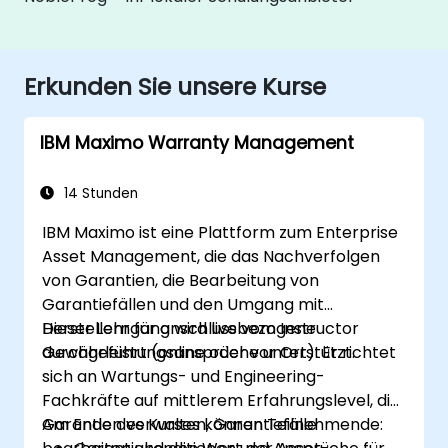
Erkunden Sie unsere Kurse
IBM Maximo Warranty Management
14 Stunden
IBM Maximo ist eine Plattform zum Enterprise
Asset Management, die das Nachverfolgen
von Garantien, die Bearbeitung von
Garantiefällen und den Umgang mit
Herstellern für anschlussbezogene
Dieser Lehrgang wird live vom Instructor
Gewährleistungsansprüche unterstützt.
durchgeführt (online oder vor Ort). Er richtet
sich an Wartungs- und Engineering-
Fachkräfte auf mittlerem Erfahrungslevel, die
Garantien verwalten, Garantiefälle
Am Ende des Kurses können Teilnehmende: