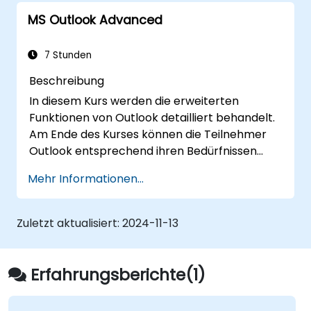
MS Outlook Advanced
7 Stunden
Beschreibung
In diesem Kurs werden die erweiterten
Funktionen von Outlook detailliert behandelt.
Am Ende des Kurses können die Teilnehmer
Outlook entsprechend ihren Bedürfnissen
anpassen, um es effizienter zu gestalten, E-
Mehr Informationen...
Mail-Signaturen hinzufügen, Nachrichten
verfolgen, das Journal nutzen und
Berechtigungen für andere Benutzer
Zuletzt aktualisiert:
2024-11-13
festlegen.
Erfahrungsberichte(1)