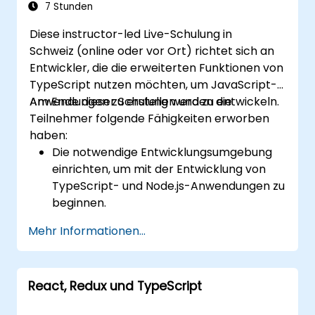
7 Stunden
Diese instructor-led Live-Schulung in
Schweiz (online oder vor Ort) richtet sich an
Entwickler, die die erweiterten Funktionen von
TypeScript nutzen möchten, um JavaScript-
Anwendungen zu erstellen und zu entwickeln.
Am Ende dieser Schulung werden die
Teilnehmer folgende Fähigkeiten erworben
haben:
Die notwendige Entwicklungsumgebung
einrichten, um mit der Entwicklung von
TypeScript- und Node.js-Anwendungen zu
beginnen.
Die erweiterten Möglichkeiten von
Mehr Informationen...
TypeScript nutzen, um sauberen,
ausdrucksstarken Code mit weniger
Fehlern zu schreiben.
React, Redux und TypeScript
Webpack mit TypeScript konfigurieren
und verwenden, um komplexe Frontend-