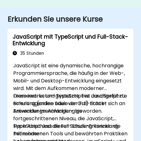
Erkunden Sie unsere Kurse
JavaScript mit TypeScript und Full-Stack-
Entwicklung
35 Stunden
JavaScript ist eine dynamische, hochrangige
Programmiersprache, die häufig in der Web-,
Mobil- und Desktop-Entwicklung eingesetzt
wird. Mit dem Aufkommen moderner
Frameworks und TypeScript ist JavaScript zu
Diese instructor-gestützte, live durchgeführte
einer tragenden Säule der Full-Stack-
Schulung (online oder vor Ort) richtet sich an
Anwendungs­entwicklung geworden.
Entwickler im Anfänger- bis
fortgeschrittenen Niveau, die JavaScript,
TypeScript und die Full-Stack-Entwicklung
Nach Abschluss dieser Schulung können die
mit modernen Tools und bewährten Praktiken
Teilnehmer: