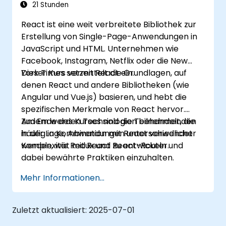
Benutzeroberflächen zu erstellen.
21 Stunden
Benutzerdefinierte Datentypen (Union-,
React ist eine weit verbreitete Bibliothek zur
Intersection- und Tuple-Typen usw.)
Erstellung von Single-Page-Anwendungen in
einsetzen, um bestehende generische
JavaScript und HTML. Unternehmen wie
Typen zu erweitern.
Facebook, Instagram, Netflix oder die New
Asynchrone Code-Patterns und APIs zur
York Times setzen React ein.
Dieser Kurs vermittelt die Grundlagen, auf
Fehlerbehandlung und Validierung von
denen React und andere Bibliotheken (wie
Antworten implementieren.
Angular und Vue.js) basieren, und hebt die
TypeScript- und Node.js-Anwendungen in
spezifischen Merkmale von React hervor.
Produktionsumgebungen (AWS EC2,
Zudem werden Technologien behandelt, die
Am Ende des Kurses sind die Teilnehmenden
Heroku usw.) bereitstellen.
häufig in Kombination mit React verwendet
in der Lage, Anwendungen unterschiedlicher
werden, wie Redux und React-Router.
Komplexität mit React zu entwickeln und
dabei bewährte Praktiken einzuhalten.
Mehr Informationen...
Zuletzt aktualisiert:
2025-07-01