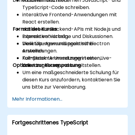
beherrschen möchten.
sauberen und modernen JavaScript- und
TypeScript-Code schreiben.
interaktive Frontend-Anwendungen mit
React erstellen.
Format des Kurses
skalierbare Backend-APIs mit Node.js und
Express entwickeln.
Interaktive Vorträge und Diskussionen.
Desktop-Anwendungen mit Electron
Viele Übungen und praktische
erstellen.
Anwendungen.
Full-Stack-Anwendungen testen,
Kompetente Umsetzung in einer Live-
Optionen zur Kursanpassung
dokumentieren und bereitstellen.
Lab-Umgebung.
Um eine maßgeschneiderte Schulung für
diesen Kurs anzufordern, kontaktieren Sie
uns bitte zur Vereinbarung.
Mehr Informationen...
Fortgeschrittenes TypeScript