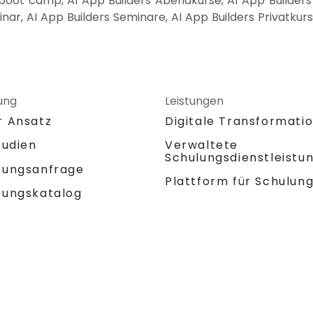
 boot camp, AI App Builders Abendkurse, AI App Builder
inar, AI App Builders Seminare, AI App Builders Privatkurs
ung
Leistungen
r Ansatz
Digitale Transformati
tudien
Verwaltete
Schulungsdienstleistu
tungsanfrage
Plattform für Schulun
tungskatalog