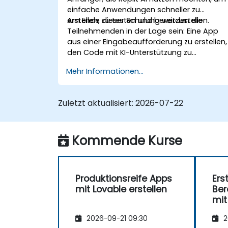
einfache Anwendungen schneller zu
erstellen, zu testen und bereitzustellen.
Am Ende dieser Schulung werden die
Teilnehmenden in der Lage sein: Eine App
aus einer Eingabeaufforderung zu erstellen,
den Code mit KI-Unterstützung zu
verbessern, Konfigurationen sicher zu
Mehr Informationen...
verwalten und eine funktionierende
Anwendung bereitzustellen.
Zuletzt aktualisiert:
2026-07-22
Kommende Kurse
Produktionsreife Apps
Ers
mit Lovable erstellen
Ber
mit
2026-09-21 09:30
2