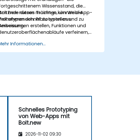
fortgeschrittenem Wissensstand, die
Bolt.new nutzen möchten, um Web-App-
Am Ende dieses Trainings können die
Prototypen schnell zu erstellen und zu
Teilnehmenden: Prototypen aus
verbessern.
Anweisungen erstellen, Funktionen und
Benutzeroberflächenabläufe verfeinern,
das App-Verhalten testen und Störungen
Mehr Informationen...
beheben sowie Prototypen zur
Begutachtung veröffentlichen.
Schnelles Prototyping
von Web-Apps mit
Bolt.new
2026-11-02 09:30