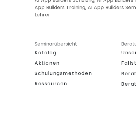
AI App Builders Schulung, AI App Builders
App Builders Training, AI App Builders Sem
Lehrer
Seminarübersicht
Berat
Katalog
Unse
Aktionen
Falls
Schulungsmethoden
Bera
Ressourcen
Bera