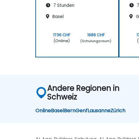
7 Stunden
7
Basel
G
1736 CHF
1986 CHF
1
(Online)
(
(Schulungsraum)
Andere Regionen in
Schweiz
Online
Basel
Bern
Genf
Lausanne
Zürich