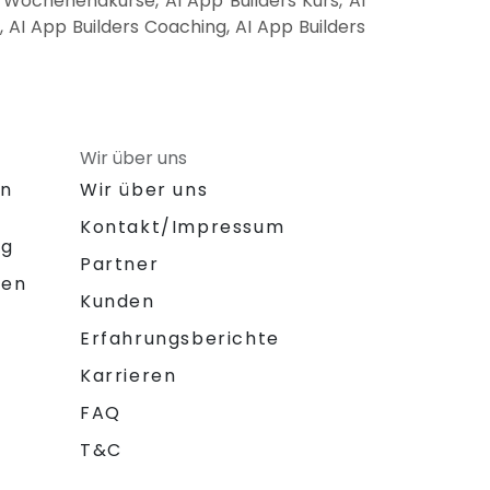
s Wochenendkurse, AI App Builders Kurs, AI
, AI App Builders Coaching, AI App Builders
Wir über uns
on
Wir über uns
Kontakt/Impressum
ng
Partner
gen
Kunden
Erfahrungsberichte
Karrieren
FAQ
T&C