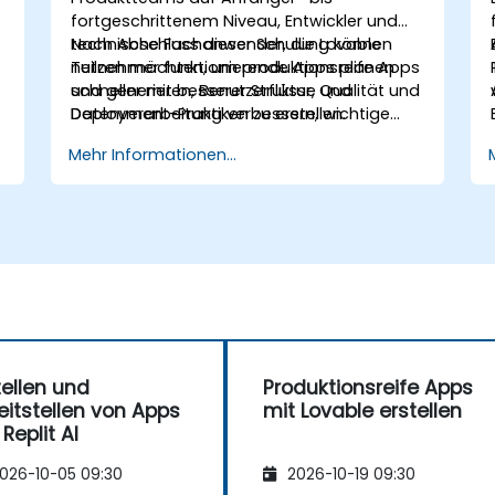
fortgeschrittenem Niveau, Entwickler und
technische Fachanwender, die Lovable
Nach Abschluss dieser Schulung können
nutzen möchten, um produktionsreife Apps
Teilnehmer funktionierende Apps planen
schneller mit besserer Struktur, Qualität und
und generieren, Benutzerflüsse und
Deployment-Praktiken zu erstellen.
Datenverarbeitung verbessern, wichtige
Produktionsfeatures hinzufügen und Apps
Mehr Informationen...
für den Einsatz im Team vorbereiten.
tellen und
Produktionsreife Apps
eitstellen von Apps
mit Lovable erstellen
 Replit AI
026-10-05 09:30
2026-10-19 09:30