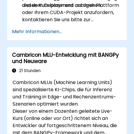
und dem Deployment anzugehen.
diesen Kurs basierend auf Ihrer Plattform
oder Ihrem CUDA-Projekt anzufordern,
kontaktieren Sie uns bitte zur
Vereinbarung.
Mehr Informationen...
Cambricon MLU-Entwicklung mit BANGPy
und Neuware
21 Stunden
Cambricon MLUs (Machine Learning Units)
sind spezialisierte KI-Chips, die für Inferenz
und Training in Edge- und Rechenzentrums-
Szenarien optimiert wurden.
Dieser von einem Dozenten geleitete Live-
Kurs (online oder vor Ort) richtet sich an
Entwickler auf fortgeschrittenem Niveau, die
mit dem BANGPy-Framework und dem