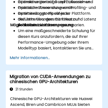
Optimierungen auf Graph-, Kernel- und
Interaktive Vorträge und Diskussionen.
Operator-Ebene anzuwenden.
Praktische Anwendung von Profiling- und
Bereitstellungs-Pipelines so
Optimierungstools auf jeder Plattform.
abzustimmen, dass Durchsatz und Latenz
Geführte Übungen mit Fokus auf
Möglichkeiten zur Kursanpassung
verbessert werden.
praktische Abstimmungsszenarien.
Um eine maßgeschneiderte Schulung für
diesen Kurs anzufordern, die auf Ihrer
Performance-Umgebung oder Ihrem
Modelltyp basiert, kontaktieren Sie uns
bitte zur Vereinbarung.
Mehr Informationen...
Migration von CUDA-Anwendungen zu
chinesischen GPU-Architekturen
21 Stunden
Chinesische GPU-Architekturen wie Huawei
Ascend, Biren und Cambricon MLUs bieten