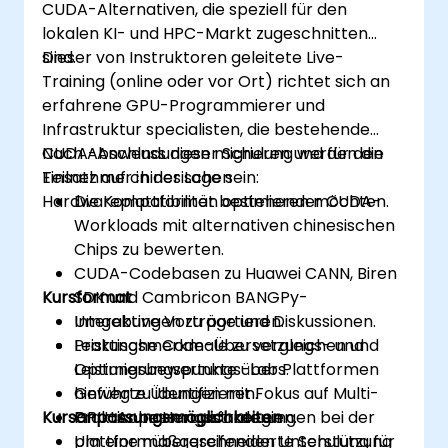
CUDA-Alternativen, die speziell für den
lokalen KI- und HPC-Markt zugeschnitten
sind.
Dieser von Instruktoren geleitete Live-
Training (online oder vor Ort) richtet sich an
erfahrene GPU-Programmierer und
Infrastruktur specialisten, die bestehende
CUDA-Anwendungen migrieren und für den
Nach Abschluss dieser Schulung werden die
Einsatz auf chinesischen
Teilnehmer in der Lage sein:
Hardwareplattformen optimieren möchten.
Die Kompatibilität bestehender CUDA-
Workloads mit alternativen chinesischen
Chips zu bewerten.
CUDA-Codebasen zu Huawei CANN, Biren
Kursformat
SDK und Cambricon BANGPy-
Umgebungen zu portieren.
Interaktive Vorträge und Diskussionen.
Leistungsmerkmale zu vergleichen und
Praktische Code-Übersetzungs- und
Optimierungspunkte über Plattformen
Leistungsbewertungs-Labs.
hinweg zu identifizieren.
Geführte Übungen mit Fokus auf Multi-
Kursanpassungsmöglichkeiten
Praktische Herausforderungen bei der
GPU-Anpassungsstrategien.
plattformübergreifenden Unterstützung
Um eine maßgeschneiderte Schulung für