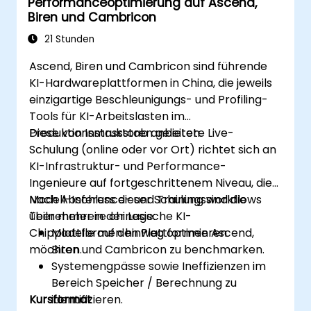
Performanceoptimierung auf Ascend,
Biren und Cambricon
21 Stunden
Ascend, Biren und Cambricon sind führende
KI-Hardwareplattformen in China, die jeweils
einzigartige Beschleunigungs- und Profiling-
Tools für KI-Arbeitslasten im
Produktionsmassstab anbieten.
Diese von Instruktoren geleitete Live-
Schulung (online oder vor Ort) richtet sich an
KI-Infrastruktur- und Performance-
Ingenieure auf fortgeschrittenem Niveau, die
Modell-Inference- und Trainingsworkflows
Nach Abschluss dieser Schulung sind die
über mehrere chinesische KI-
Teilnehmer in der Lage:
Chipplattformen hinweg optimieren
Modelle auf den Plattformen Ascend,
möchten.
Biren und Cambricon zu benchmarken.
Systemengpässe sowie Ineffizienzen im
Bereich Speicher / Berechnung zu
Kursformat
identifizieren.