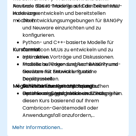
Neuware SDK KI-Modelle auf Cambricon MLU-
Am Ende dieses Trainings sind die Teilnehmer
Hardware entwickeln und bereitstellen
in der Lage:
möchten.
Die Entwicklungsumgebungen für BANGPy
und Neuware einzurichten und zu
konfigurieren.
Python- und C++-basierte Modelle für
Kursformat
Cambricon MLUs zu entwickeln und zu
optimieren.
Interaktive Vorträge und Diskussionen.
Modelle auf Edge- und Rechenzentrums-
Praktische Anwendung von BANGPy und
Geräten mit Neuware-Runtime
Neuware für Entwicklung und
bereitzustellen.
Deployment.
Möglichkeiten zur Kursanpassung
ML-Workflows mit MLU-spezifischen
Geführte Übungen mit Fokus auf
Beschleunigungsfunktionen zu integrieren.
Optimierung, Integration und Tests.
Um eine maßgeschneiderte Schulung für
diesen Kurs basierend auf Ihrem
Cambricon-Gerätemodell oder
Anwendungsfall anzufordern,
kontaktieren Sie uns bitte zur
Mehr Informationen...
Vereinbarung.