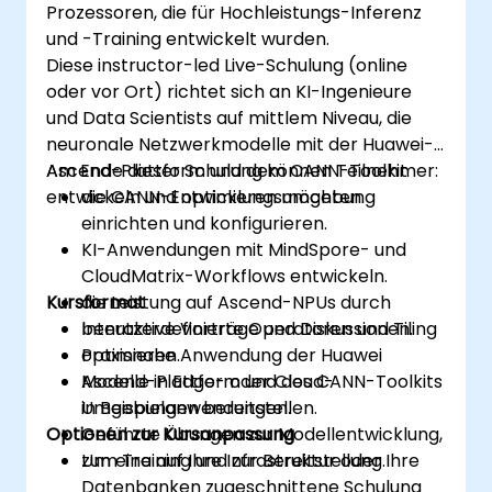
Prozessoren, die für Hochleistungs-Inferenz
und -Training entwickelt wurden.
Diese instructor-led Live-Schulung (online
oder vor Ort) richtet sich an KI-Ingenieure
und Data Scientists auf mittlem Niveau, die
neuronale Netzwerkmodelle mit der Huawei-
Ascend-Plattform und dem CANN-Toolkit
Am Ende dieser Schulung können Teilnehmer:
entwickeln und optimieren möchten.
die CANN-Entwicklungsumgebung
einrichten und konfigurieren.
KI-Anwendungen mit MindSpore- und
CloudMatrix-Workflows entwickeln.
Kursformat
die Leistung auf Ascend-NPUs durch
benutzerdefinierte Operatoren und Tiling
Interaktive Vorträge und Diskussionen.
optimieren.
Praxisnahe Anwendung der Huawei
Modelle in Edge- oder Cloud-
Ascend-Plattform und des CANN-Toolkits
Umgebungen bereitstellen.
in Beispielanwendungen.
Optionen zur Kursanpassung
Geführte Übungen zur Modellentwicklung,
zum Training und zur Bereitstellung.
Um eine auf Ihre Infrastruktur oder Ihre
Datenbanken zugeschnittene Schulung