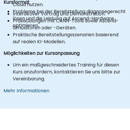
Kursformat
Cloud nutzen.
Probleme bei der Bereitstellung diagnosegerecht
Interaktiver Vortrag und Demonstration.
lösen und die Leistung auf Ascend-Hardware
Praxisübungen mit CANN-Tools sowie Ascend-
optimieren.
Simulatoren oder -Geräten.
Praktische Bereitstellungsszenarien basierend
auf realen KI-Modellen.
Möglichkeiten zur Kursanpassung
Um ein maßgeschneidertes Training für diesen
Kurs anzufordern, kontaktieren Sie uns bitte zur
Vereinbarung.
Mehr Informationen