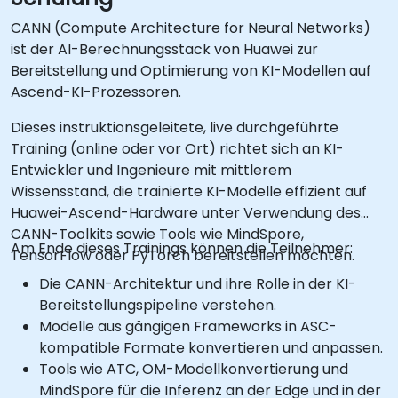
CANN (Compute Architecture for Neural Networks)
ist der AI-Berechnungsstack von Huawei zur
Bereitstellung und Optimierung von KI-Modellen auf
Ascend-KI-Prozessoren.
Dieses instruktionsgeleitete, live durchgeführte
Training (online oder vor Ort) richtet sich an KI-
Entwickler und Ingenieure mit mittlerem
Wissensstand, die trainierte KI-Modelle effizient auf
Huawei-Ascend-Hardware unter Verwendung des
CANN-Toolkits sowie Tools wie MindSpore,
Am Ende dieses Trainings können die Teilnehmer:
TensorFlow oder PyTorch bereitstellen möchten.
Die CANN-Architektur und ihre Rolle in der KI-
Bereitstellungspipeline verstehen.
Modelle aus gängigen Frameworks in ASC-
kompatible Formate konvertieren und anpassen.
Tools wie ATC, OM-Modellkonvertierung und
MindSpore für die Inferenz an der Edge und in der