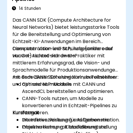
14 Stunden
Das CANN SDK (Compute Architecture for
Neural Networks) bietet leistungsstarke Tools
für die Bereitstellung und Optimierung von
Echtzeit-KI-Anwendungen im Bereich
Computer Vision und NLP, insbesondere auf
Diese Instructor-led-Schulung (online oder
Huawei-Ascend-Hardware.
vor Ort) richtet sich an KI-Praktiker mit
mittlerem Erfahrungsgrad, die Vision- und
Sprachmodelle für Produktionsanwendungen
mit dem CANN SDK entwickeln, bereitstellen
Am Ende dieser Schulung können Teilnehmer:
und optimieren möchten.
CV- und NLP-Modelle mit CANN und
AscendCL bereitstellen und optimieren.
CANN-Tools nutzen, um Modelle zu
konvertieren und in Echtzeit-Pipelines zu
Kursformat
integrieren.
Die Inferenzleistung für Aufgaben wie
Interaktive Vorlesung und Demonstration.
Objekterkennung, Klassifizierung und
Praxisworkshop mit Modellbereitstellung