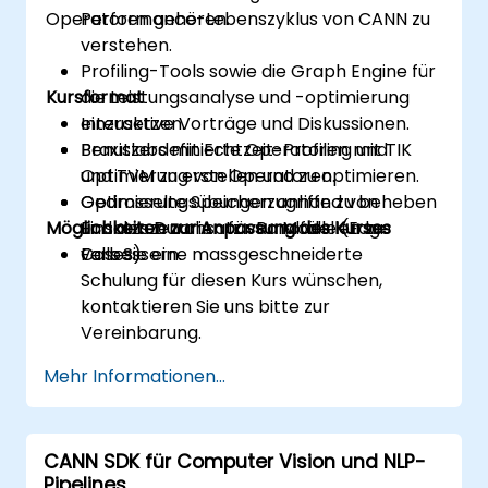
Operatoren gehören.
Performance-Lebenszyklus von CANN zu
verstehen.
Profiling-Tools sowie die Graph Engine für
Kursformat
die Leistungsanalyse und -optimierung
einzusetzen.
Interaktive Vorträge und Diskussionen.
Benutzerdefinierte Operatoren mit TIK
Praxislabs mit Echtzeit-Profiling und
und TVM zu erstellen und zu optimieren.
Optimierung von Operatoren.
Gedrosselte Speicherzugriffe zu beheben
Optimierungsübungen anhand von
Möglichkeiten zur Anpassung des Kurses
und den Durchsatz von Modellen zu
Einsatzszenarien für Randfälle (Edge
verbessern.
Cases).
Falls Sie eine massgeschneiderte
Schulung für diesen Kurs wünschen,
kontaktieren Sie uns bitte zur
Vereinbarung.
Mehr Informationen...
CANN SDK für Computer Vision und NLP-
Pipelines