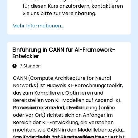
für diesen Kurs anzufordern, kontaktieren
Sie uns bitte zur Vereinbarung.
Mehr Informationen...
Einführung in CANN für AI-Framework-
Entwickler
7 Stunden
CANN (Compute Architecture for Neural
Networks) ist Huaweis KI-Berechnungstoolkit,
das zum Kompilieren, Optimieren und
Bereitstellen von KI-Modellen auf Ascend-KI-
Prozessoren verwendet wird.
Dieses instructor-led, live Schulung (online
oder vor Ort) richtet sich an Anfänger im
Bereich der KI-Entwicklung, die verstehen
möchten, wie CANN in den Modelllebenszyklus
von Training bis zur Bereitstellung integriert ist
Am Ende dieser Schulung werden die