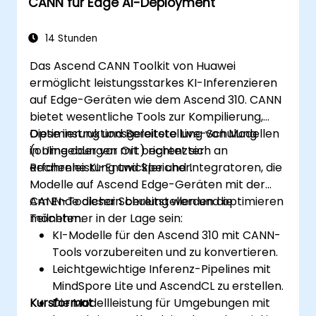
CANN für Edge AI-Deployment
14 Stunden
Das Ascend CANN Toolkit von Huawei
ermöglicht leistungsstarkes KI-Inferenzieren
auf Edge-Geräten wie dem Ascend 310. CANN
bietet wesentliche Tools zur Kompilierung,
Optimierung und Bereitstellung von Modellen
Diese instruktionsgeleitete Live-Schulung
in Umgebungen mit begrenzter
(online oder vor Ort) richtet sich an
Rechenleistung und Speicher.
erfahrene KI-Entwickler und Integratoren, die
Modelle auf Ascend Edge-Geräten mit der
CANN-Toolchain bereitstellen und optimieren
Am Ende dieser Schulung werden die
möchten.
Teilnehmer in der Lage sein:
KI-Modelle für den Ascend 310 mit CANN-
Tools vorzubereiten und zu konvertieren.
Leichtgewichtige Inferenz-Pipelines mit
MindSpore Lite und AscendCL zu erstellen.
Kursformat
Die Modellleistung für Umgebungen mit