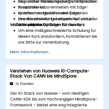
begrenzter Rechenleistung und Speicher
Interaktive Vorlesung und Demonstration.
zu optimieren.
Praxisnahe Laboreinheiten mit Edge-
KI-Anwendungen in realen Edge-
spezifischen Modellen und Szenarien.
Einsatzszenarien bereitzustellen und zu
Live-Bereitstellungsbeispiele auf virtueller
Maßschneiderte Optionen für den Kurs
überwachen.
oder physischer Edge-Hardware.
Um eine maßgeschneiderte Schulung für
diesen Kurs anzufordern, kontaktieren Sie
uns bitte zur Vereinbarung.
Mehr Informationen...
Verstehen von Huaweis KI-Compute-
Stack: Von CANN bis MindSpore
14 Stunden
Der KI-Stack von Huawei – vom niedrigen
CANN-SDK bis zum hochrangigen MindSpore-
Framework – bietet eine eng integrierte