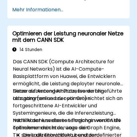
Mehr Informationen...
Optimieren der Leistung neuronaler Netze
mit dem CANN SDK
14 Stunden
Das CANN SDK (Compute Architecture for
Neural Networks) ist die AI-Compute-
Basisplattform von Huawei, die Entwicklern
ermöglicht, die Leistung deployter neuronaler
Netze auf Ascend AI-Prozessoren fein
Dieser dozentengestützte, live durchgeführte
abzustimmen und zu optimieren.
Lehrgang (online oder vor Ort) richtet sich an
fortgeschrittene AI-Entwickler und
Systemingenieure, die die Inferenzleistung
mithilfe der erweiterten Toolchain von CANN
Nach Abschluss dieses Lehrgangs werden die
optimieren möchten, wozu die Graph Engine,
Teilnehmenden in der Lage sein:
TIK sowie die Entwicklung benutzerdefinierter
Die Laufzeitarchitektur und den