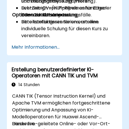
Stimmungsanalyse optimieren.
und Leistungsmessung (Profiling).
Echtzeit-CV-/NLP-Pipelines für Edge-
Live-Design von Pipelines anhand realer
Optionen zur Kursanpassung
oder Cloud-basierte
CV- und NLP-Anwendungsfälle.
Bereitstellungsszenarien erstellen.
Bitte kontaktieren Sie uns, um eine
individuelle Schulung für diesen Kurs zu
vereinbaren.
Mehr Informationen...
Erstellung benutzerdefinierter KI-
Operatoren mit CANN TIK und TVM
14 Stunden
CANN TIK (Tensor Instruction Kernel) und
Apache TVM ermöglichen fortgeschrittene
Optimierung und Anpassung von KI-
Modelloperatoren für Huawei Ascend-
Hardware.
Dieser live-geleitete Online- oder Vor-Ort-