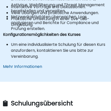
Antivirus, Webfilterung und Threat Management
Interaktive Vorträge und Diskussionen.
bereitstellen und verwalten.
Viele Übungen und praktische Anwendungen.
Netzwerkaktivitäten überwachen, Logs
Praktische Umsetzung in einer Live-Lab-
analysieren und Berichte für Compliance und
Umgebung.
Prüfung erstellen.
Konfigurationsmöglichkeiten des Kurses
Um eine individualisierte Schulung für diesen Kurs
anzufordern, kontaktieren Sie uns bitte zur
Vereinbarung.
Mehr Informationen
Schulungsübersicht