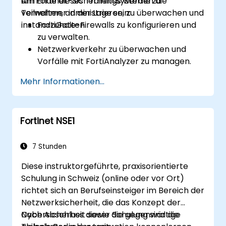
um Fortinet-Sicherheitssysteme zu
Am Ende dieses Trainings werden die
zu verwalten.
verwalten, administrieren, zu überwachen und
Teilnehmer in der Lage sein:
instandzuhalten.
FortiGate-Firewalls zu konfigurieren und
zu verwalten.
Netzwerkverkehr zu überwachen und
Vorfälle mit FortiAnalyzer zu managen.
Aufgaben zu automatisieren und
Mehr Informationen...
Richtlinien durch FortiManager zu
verwalten.
Präventive Wartungsstrategien
Fortinet NSE1
anzuwenden und Netzwerkprobleme zu
beheben.
7 Stunden
Diese instruktorgeführte, praxisorientierte
Schulung in Schweiz (online oder vor Ort)
richtet sich an Berufseinsteiger im Bereich der
Netzwerksicherheit, die das Konzept der
Cybersicherheit sowie die gegenwärtige
Nach Abschluss dieser Schulung sind die