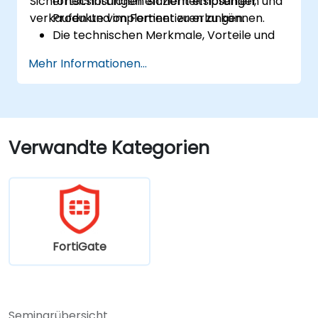
Sicherheitslösungen effizient empfehlen,
fortschrittlichen Sicherheitslösungen und
verkaufen und implementieren zu können.
Produkte von Fortinet zu erlangen.
Die technischen Merkmale, Vorteile und
Anwendungsfälle jedes Kernprodukts von
Mehr Informationen...
Fortinet zu verstehen.
Fortinet-Lösungen in verschiedenen
Umgebungen zu konfigurieren, zu
verwalten und Störungen zu beheben.
Fortinet-Produkte zur Bewältigung
Verwandte Kategorien
komplexer Sicherheitsherausforderungen
und -anforderungen einzusetzen.
FortiGate
Seminarübersicht