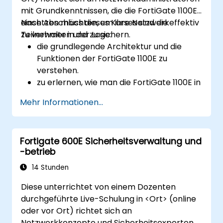
mit Grundkenntnissen, die die FortiGate 1100E
einsetzen möchten, um ihre Netzwerkeffektiv
Nach Abschluss dieses Kurses sind die
zu verwalten und zu sichern.
Teilnehmer in der Lage:
die grundlegende Architektur und die
Funktionen der FortiGate 1100E zu
verstehen.
zu erlernen, wie man die FortiGate 1100E in
verschiedenen Netzwerkumgebungen
Mehr Informationen...
bereitstellt.
Praxiserfahrung mit grundlegenden
Konfigurations- und
Fortigate 600E Sicherheitsverwaltung und
Verwaltungsaufgaben zu sammeln.
-betrieb
Sicherheitsrichtlinien, NAT und VPNs zu
verstehen.
14 Stunden
die FortiGate 1100E zu überwachen und zu
Diese unterrichtet von einem Dozenten
warten.
durchgeführte Live-Schulung in <Ort> (online
oder vor Ort) richtet sich an
Netzwerkkonzepte und Sicherheitsexperten