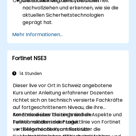
Organisationen verstehen möchten.
Die Entwicklung der Cybersicherheit
nachvollziehen und erkennen, wie sie die
aktuellen Sicherheitstechnologien
geprägt hat.
Fortinet-Produkte einsetzen, um sich vor
Mehr Informationen...
bestimmten Arten von
Cyberbedrohungen und Angriffen zu
schützen.
Fortinet NSE3
Dieses Integration- und
Automatisierungsfunktionen von Fortinet-
Lösungen für eine koordinierte Reaktion
14 Stunden
auf Cybervorfälle verstehen.
Dieser live vor Ort in Schweiz angebotene
Kurs unter Anleitung erfahrener Dozenten
richtet sich an technisch versierte Fachkräfte
auf fortgeschrittenem Niveau, die ihre
Kenntnisse über die technischen Aspekte und
Am Ende dieses Trainings sind die
Funktionalitäten der Produktlinie von Fortinet
Teilnehmenden in der Lage:
vertiefen möchten, um Fortinet-
Tiefgehende Kenntnisse über die