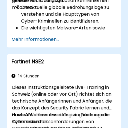
globale Bedrohungssituation kennenlernen
Teilnehmer in der Lage:
möchten.
Die aktuelle globale Bedrohungslage zu
verstehen und die Haupttypen von
Cyber-Kriminellen zu identifizieren.
Die wichtigsten Malware-Arten sowie
Funktionsweisen von Cyberangriffen zu
Mehr Informationen...
erkennen.
Die Grundlagen der Netzwerksicherheit
sowie die Bedeutung eines
Fortinet NSE2
mehrschichtigen Sicherheitsansatzes zu
verstehen.
Sich mit der Security Fabric von Fortinet
14 Stunden
vertraut zu machen und deren Ansatz zur
Dieses instruktionsgeleitete Live-Training in
Bewältigung moderner Cybersicherheits-
Schweiz (online oder vor Ort) richtet sich an
Herausforderungen zu lernen.
technische Anfängerinnen und Anfänger, die
das Konzept des Security Fabric lernen und
dessen Weiterentwicklung zur Deckung der
Nach Abschluss dieses Trainings können die
Cybersicherheitsanforderungen von
Teilnehmenden: