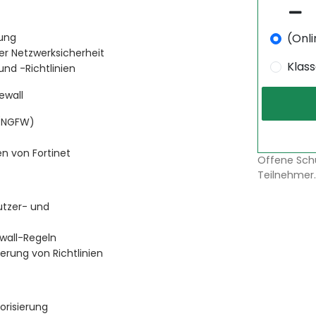
(Onli
lung
der Netzwerksicherheit
Klas
und -Richtlinien
ewall
 (NGFW)
n von Fortinet
Offene Sch
Teilnehmer.
utzer- und
ewall-Regeln
rung von Richtlinien
orisierung