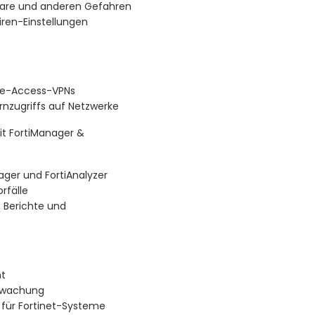
lware und anderen Gefahren
iren-Einstellungen
ote-Access-VPNs
nzugriffs auf Netzwerke
t FortiManager &
ager und FortiAnalyzer
rfälle
 Berichte und
t
erwachung
 für Fortinet-Systeme