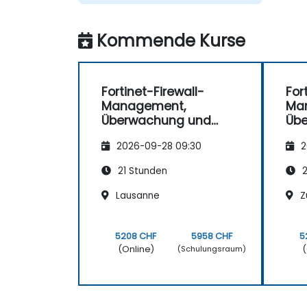
Kommende Kurse
Fortinet-Firewall-
For
Management,
Ma
Überwachung und
Üb
Wartung
Wa
2026-09-28 09:30
2
21 Stunden
2
Lausanne
Z
5208 CHF
5958 CHF
5
(Online)
(
(Schulungsraum)