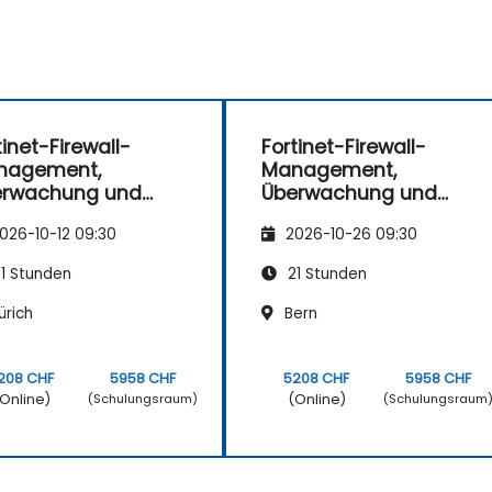
tinet-Firewall-
Fortinet-Firewall-
nagement,
Management,
erwachung und
Überwachung und
rtung
Wartung
026-10-12 09:30
2026-10-26 09:30
1 Stunden
21 Stunden
ürich
Bern
208 CHF
5958 CHF
5208 CHF
5958 CHF
Online)
(Online)
(Schulungsraum)
(Schulungsraum