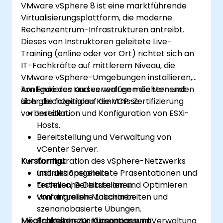
VMware vSphere 8 ist eine marktführende
vSphere-Aufgaben automatisieren und
Virtualisierungsplattform, die moderne
Lifecycle sowie Upgrades verwalten.
Rechenzentrum-Infrastrukturen antreibt.
Häufige Probleme analysieren und Best
Dieses von Instruktoren geleitete Live-
Practices anwenden.
Training (online oder vor Ort) richtet sich an
IT-Fachkräfte auf mittlerem Niveau, die
VMware vSphere-Umgebungen installieren,
konfigurieren und verwalten möchten und
Am Ende des Kurses verfügen die Lernenden
sich gleichzeitig auf die VCP-Zertifizierung
über die folgenden Kenntnisse:
vorbereiten.
Installation und Konfiguration von ESXi-
Hosts.
Bereitstellung und Verwaltung von
vCenter Server.
Kursformat
Konfiguration des vSphere-Netzwerks
und des Speichers.
Instruktionsgeleitete Präsentationen und
Erstellen, Bereitstellen und Optimieren
technische Diskussionen.
von virtuellen Maschinen.
Umfangreiche Laborarbeiten und
szenariobasierte Übungen.
Möglichkeiten zur Kursanpassung
Praktische Konfiguration und Verwaltung