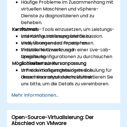
Häufige Probleme im Zusammenhang mit
virtuellen Maschinen und vSphere-
Dienste zu diagnostizieren und zu
beheben.
Kursformat
VMware-Tools einzusetzen, um Leistungs-
und Konfigurationsprobleme zu
Interaktive Vorlesung und Diskussion.
analysieren und zu reparieren.
Viele Übungen und Praxisphasen.
Virtuelle Netzwerk- und
Praktische Umsetzung in einer Live-Lab-
Speicherkonfigurationen zu durchsuchen
Umgebung.
Möglichkeiten zur Kursanpassung
und zu beheben.
In Produktionsumgebungen eine
Um eine maßgeschneiderte Schulung für
Ursachenanalyse durchzuführen.
diesen Kurs anzufordern, kontaktieren Sie
uns bitte, um die Details zu vereinbaren.
Mehr Informationen...
Open-Source-Virtualisierung: Der
Abschied von VMware