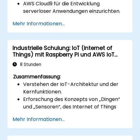
AWS Cloud9 für die Entwicklung
serverloser Anwendungen einzurichten.
Serverlose Anwendungen mit AWS
Mehr Informationen...
Lambda zu entwickeln, zu testen und
bereitzustellen.
AWS Lambda mit anderen AWS-Diensten
Industrielle Schulung: IoT (Internet of
wie API Gateway und S3 zu integrieren.
Things) mit Raspberry Pi und AWS IoT
Serverlose Anwendungen in Bezug auf
Core
Leistung und Kosteneffizienz zu
8 Stunden
optimieren.
Zusammenfassung:
Verstehen der IoT-Architektur und der
Kernfunktionen.
Erforschung des Konzepts von „Dingen“
und „Sensoren“, des Internet of Things
sowie der Abbildung von
Mehr Informationen...
Geschäftsfunktionen auf IoT-Lösungen.
Komplexe Übersicht über die
Softwarekomponenten des IoT: