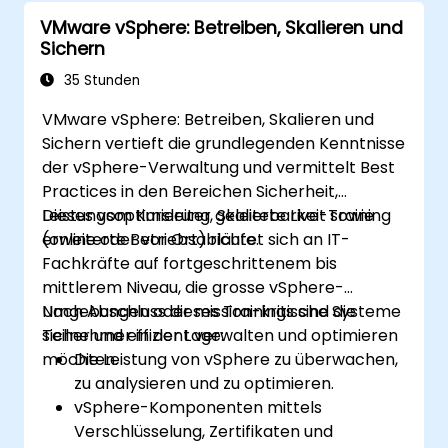
VMware vSphere: Betreiben, Skalieren und
Sichern
35 Stunden
VMware vSphere: Betreiben, Skalieren und
Sichern vertieft die grundlegenden Kenntnisse
der vSphere-Verwaltung und vermittelt Best
Practices in den Bereichen Sicherheit,
Leistungsoptimierung, Skalierbarkeit sowie
Dieses vom Kursleiter geleitete Live-Training
erweiterte Betriebsabläufe.
(online oder vor Ort) richtet sich an IT-
Fachkräfte auf fortgeschrittenem bis
mittlerem Niveau, die grosse vSphere-
Umgebungen oder mission-kritische Systeme
Nach Abschluss dieses Trainings sind die
sicher und effizient verwalten und optimieren
Teilnehmer in der Lage:
möchten.
Die Leistung von vSphere zu überwachen,
zu analysieren und zu optimieren.
vSphere-Komponenten mittels
Verschlüsselung, Zertifikaten und