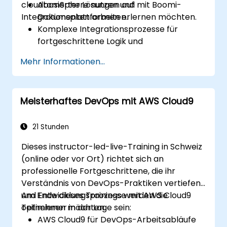
cloudbasierter Lösungen auf
AtomSphere nutzen und mit Boomi-
Integrationsplattformen erlernen möchten.
Dokumenten arbeiten.
Komplexe Integrationsprozesse für
fortgeschrittene Logik und
Datenverarbeitung erstellen und
Mehr Informationen...
entwerfen.
Bereitgestellte Integrationsprozesse,
Protokollierung und Berichterstattung
Meisterhaftes DevOps mit AWS Cloud9
verwalten.
Fehler erfassen und handhaben.
Best Practices und Techniken zur
21 Stunden
Integration mit Boomi anwenden.
Dieses instructor-led-live-Training in Schweiz
(online oder vor Ort) richtet sich an
professionelle Fortgeschrittene, die ihr
Verständnis von DevOps-Praktiken vertiefen
und Entwicklungsprozesse mit AWS Cloud9
Am Ende dieses Trainings werden die
optimieren möchten.
Teilnehmer in der Lage sein:
AWS Cloud9 für DevOps-Arbeitsabläufe