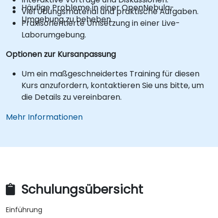
Häufige Probleme in einer OpenNebula-
Viel Übungsmaterial und praktische Aufgaben.
Umgebung zu beheben.
Praxisorientierte Umsetzung in einer Live-
Laborumgebung.
Optionen zur Kursanpassung
Um ein maßgeschneidertes Training für diesen
Kurs anzufordern, kontaktieren Sie uns bitte, um
die Details zu vereinbaren.
Mehr Informationen
Schulungsübersicht
Einführung