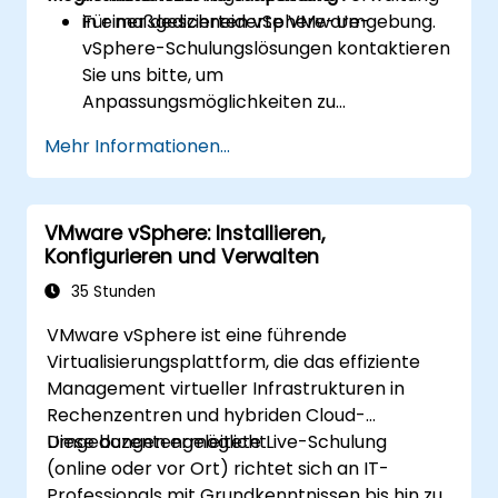
in einer dedizierten vSphere-Umgebung.
Für maßgeschneiderte VMware-
vSphere-Schulungslösungen kontaktieren
Sie uns bitte, um
Anpassungsmöglichkeiten zu
besprechen.
Mehr Informationen...
VMware vSphere: Installieren,
Konfigurieren und Verwalten
35 Stunden
VMware vSphere ist eine führende
Virtualisierungsplattform, die das effiziente
Management virtueller Infrastrukturen in
Rechenzentren und hybriden Cloud-
Umgebungen ermöglicht.
Diese dozentengeleitete Live-Schulung
(online oder vor Ort) richtet sich an IT-
Professionals mit Grundkenntnissen bis hin zu