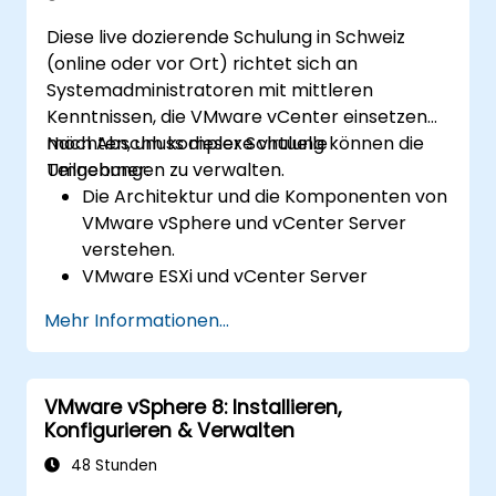
Diese live dozierende Schulung in Schweiz
(online oder vor Ort) richtet sich an
Systemadministratoren mit mittleren
Kenntnissen, die VMware vCenter einsetzen
möchten, um komplexe virtuelle
Nach Abschluss dieser Schulung können die
Umgebungen zu verwalten.
Teilnehmer:
Die Architektur und die Komponenten von
VMware vSphere und vCenter Server
verstehen.
VMware ESXi und vCenter Server
installieren, konfigurieren und verwalten.
Mehr Informationen...
Erweiterte Netzwerk- und
SpeicherKonfigurationen implementieren.
Virtuelle Maschinen erstellen, verwalten
VMware vSphere 8: Installieren,
und migrieren.
Konfigurieren & Verwalten
Hochverfügbarkeit und Disaster Recovery
in einer virtualisierten Umgebung
48 Stunden
sicherstellen.