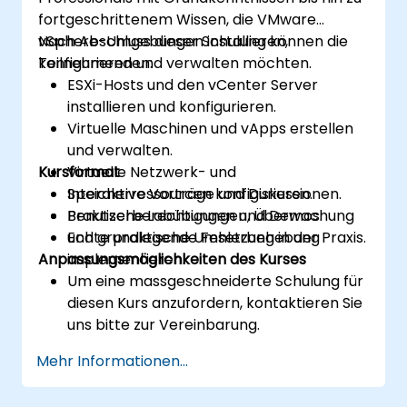
fortgeschrittenem Wissen, die VMware
vSphere-Umgebungen installieren,
Nach Abschluss dieser Schulung können die
konfigurieren und verwalten möchten.
Teilnehmenden:
ESXi-Hosts und den vCenter Server
installieren und konfigurieren.
Virtuelle Maschinen und vApps erstellen
und verwalten.
Kursformat
Virtuelle Netzwerk- und
Speicherressourcen konfigurieren.
Interaktive Vorträge und Diskussionen.
Benutzerberechtigungen, Überwachung
Praktische Labübungen und Demos.
und grundlegende Fehlerbehebung
Echte praktische Umsetzung in der Praxis.
Anpassungsmöglichkeiten des Kurses
implementieren.
Um eine massgeschneiderte Schulung für
diesen Kurs anzufordern, kontaktieren Sie
uns bitte zur Vereinbarung.
Mehr Informationen...