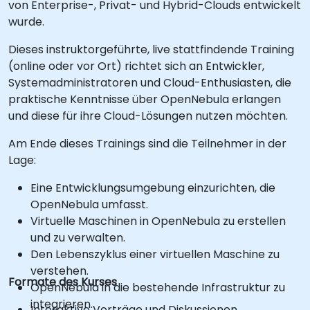
von Enterprise-, Privat- und Hybrid-Clouds entwickelt
wurde.
Dieses instruktorgeführte, live stattfindende Training
(online oder vor Ort) richtet sich an Entwickler,
Systemadministratoren und Cloud-Enthusiasten, die
praktische Kenntnisse über OpenNebula erlangen
und diese für ihre Cloud-Lösungen nutzen möchten.
Am Ende dieses Trainings sind die Teilnehmer in der
Lage:
Eine Entwicklungsumgebung einzurichten, die
OpenNebula umfasst.
Virtuelle Maschinen in OpenNebula zu erstellen
und zu verwalten.
Den Lebenszyklus einer virtuellen Maschine zu
verstehen.
Formate des Kurses
OpenNebula in die bestehende Infrastruktur zu
integrieren.
Interaktive Vorträge und Diskussionen.