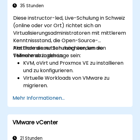
35 Stunden
Diese instructor-led, Live-Schulung in Schweiz
(online oder vor Ort) richtet sich an
Virtualisierungsadministratoren mit mittlerem
Kenntnissstand, die Open-Source-
Plattformen nutzen möchten, um von
Am Ende dieser Schulung werden die
VMware abzugehen.
Teilnehmer in der Lage sein:
KVM, oVirt und Proxmox VE zu installieren
und zu konfigurieren.
Virtuelle Workloads von VMware zu
migrieren.
Lösungen für hohe Verfügbarkeit und
Mehr Informationen...
Disaster Recovery zu implementieren.
Die Leistung in Open-Source-
Virtualisierungsumgebungen zu
VMware vCenter
optimieren.
21 Stunden