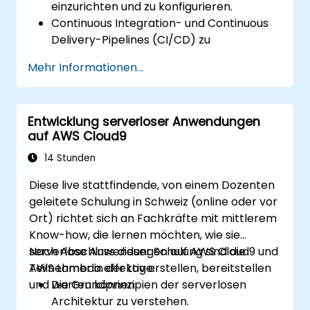
einzurichten und zu konfigurieren.
Continuous Integration- und Continuous
Delivery-Pipelines (CI/CD) zu
implementieren.
Mehr Informationen...
Test-, Überwachungs- und
Bereitstellungsprozesse mit AWS Cloud9
zu automatisieren.
Entwicklung serverloser Anwendungen
AWS-Dienste wie Lambda, EC2 und S3 in
auf AWS Cloud9
DevOps-Arbeitsabläufe zu integrieren.
Quellcodeverwaltungssysteme wie
14 Stunden
GitHub oder GitLab innerhalb von AWS
Diese live stattfindende, von einem Dozenten
Cloud9 zu nutzen.
geleitete Schulung in Schweiz (online oder vor
Ort) richtet sich an Fachkräfte mit mittlerem
Know-how, die lernen möchten, wie sie
serverlose Anwendungen auf AWS Cloud9 und
Nach Abschluss dieser Schulung sind die
AWS Lambda effektiv erstellen, bereitstellen
Teilnehmer in der Lage:
und warten können.
Die Grundprinzipien der serverlosen
Architektur zu verstehen.