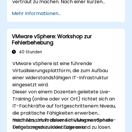
vertraut zu machen. Nach einer kurzen
bestandene Zertifizierung zum OpenStack
Datenkommunikation.
Einführung in das Cloud Computing erhalten
Administrator nötig sind.
Mehr Informationen...
Praktisches Labor: Aufbau eines Smart
Sie Ihre eigene OpenStack-Instanz und führen
Devices mittels Raspberry Pi und AWS IoT
praktische operative und administrative
Core.
Aktionen durch. Der Kurs umfasst alle
Datenvisualisierung von Sensoren und
VMware vSphere: Workshop zur
grundlegenden Komponenten von
Kommunikation über die
Fehlerbehebung
OpenStack, von der allgemeinen Architektur
Webschnittstelle.
bis zur Verwaltung der Cloud. Das Format des
40 Stunden
Kurses beinhaltet etwa 75 % praktische
VMware vSphere ist eine führende
Workshops in der realen OpenStack-
Virtualisierungsplattform, die zum Aufbau
Umgebung.
einer widerstandsfähigen IT-Infrastruktur
eingesetzt wird.
Dieser von einem Dozenten geleitete Live-
Training (online oder vor Ort) richtet sich an
IT-Fachkräfte auf fortgeschrittenem Niveau,
die praktische Fähigkeiten erwerben
möchten, um Probleme in VMware vSphere-
Nach Abschluss dieser Schulung werden die
Umgebungen zu identifizieren und zu lösen.
Teilnehmenden in der Lage sein: