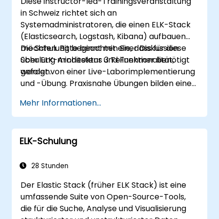
Diese instructor-led-Trainingsveranstaltung
in Schweiz richtet sich an
Systemadministratoren, die einen ELK-Stack
(Elasticsearch, Logstash, Kibana) aufbauen
möchten. Bitte beachten Sie, dass für diese
Die Schulung beginnt mit einer Diskussion
Schulung mindestens 3 Teilnehmer benötigt
über ELK-Architektur und Funktionalität,
werden.
gefolgt von einer Live-Laborimplementierung
und -Übung. Praxisnahe Übungen bilden einen
wichtigen Teil der Schulung und geben den
Mehr Informationen...
Teilnehmern die Möglichkeit, ihr Wissen
praktisch anzuwenden, während sie
Feedback zu ihren Fortschritten erhalten.
ELK-Schulung
28 Stunden
Der Elastic Stack (früher ELK Stack) ist eine
umfassende Suite von Open-Source-Tools,
die für die Suche, Analyse und Visualisierung