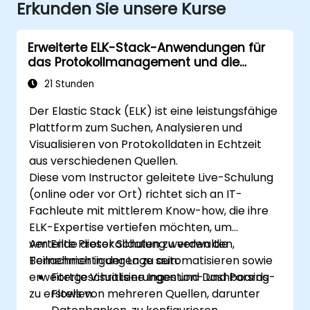
Erkunden Sie unsere Kurse
Erweiterte ELK-Stack-Anwendungen für
das Protokollmanagement und die
Zentralisierung
21 Stunden
Der Elastic Stack (ELK) ist eine leistungsfähige
Plattform zum Suchen, Analysieren und
Visualisieren von Protokolldaten in Echtzeit
aus verschiedenen Quellen.
Diese vom Instructor geleitete Live-Schulung
(online oder vor Ort) richtet sich an IT-
Fachleute mit mittlerem Know-how, die ihre
ELK-Expertise vertiefen möchten, um
verteilte Protokolldaten zu verwalten,
Am Ende dieser Schulung werden die
Benachrichtigungen zu automatisieren sowie
Teilnehmer in der Lage sein:
erweiterte Visualisierungen und Dashboards
Fortgeschrittene Ingestion- und Parsing-
zu erstellen.
Flows von mehreren Quellen, darunter