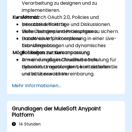
Verarbeitung zu designen und zu
implementieren.
Kursformat
APIs durch OAuth 2.0, Policies und
benutzerdefinierte
Interaktive Vorträge und Diskussionen.
Sicherheitsimplementierungen zu sichern.
Viele Übungen und Praxisphasen.
DataWeave für komplexe
Hands-on Implementierung in einer Live-
Transformationen und dynamisches
Lab-Umgebung.
Möglichkeiten zur Kursanpassung
Routing zu nutzen.
Anwendungen in CloudHub sowie
Um eine maßgeschneiderte Schulung für
hybriden Umgebungen bereitzustellen
diesen Kurs anzufordern, kontaktieren Sie
und zu überwachen.
uns bitte zwecks Vereinbarung.
CI/CD-Pipelines für MuleSoft-Projekte
Mehr Informationen...
mittels Git, Jenkins und Maven zu
implementieren.
Grundlagen der MuleSoft Anypoint
Platform
14 Stunden