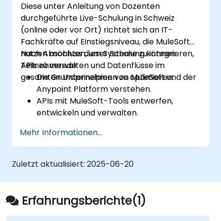
Diese unter Anleitung von Dozenten
durchgeführte Live-Schulung in Schweiz
(online oder vor Ort) richtet sich an IT-
Fachkräfte auf Einstiegsniveau, die MuleSoft
nutzen möchten, um Systeme zu integrieren,
Nach Abschluss dieser Schulung können
APIs zu verwalten und Datenflüsse im
Teilnehmende:
gesamten Unternehmen zu optimieren.
Die Grundprinzipien von MuleSoft und der
Anypoint Platform verstehen.
APIs mit MuleSoft-Tools entwerfen,
entwickeln und verwalten.
Integrationslösungen von MuleSoft auf
Mehr Informationen...
reale Problemstellungen anwenden.
Sicherheit im Umgang mit DataWeave
und gängigen Integrationsmustern
Zuletzt aktualisiert:
2025-06-20
nachweisen.
Erfahrungsberichte(1)