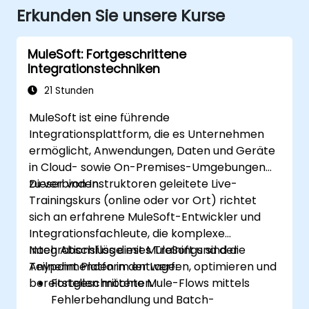
Erkunden Sie unsere Kurse
MuleSoft: Fortgeschrittene
Integrationstechniken
21 Stunden
MuleSoft ist eine führende
Integrationsplattform, die es Unternehmen
ermöglicht, Anwendungen, Daten und Geräte
in Cloud- sowie On-Premises-Umgebungen
zu verbinden.
Dieser von Instruktoren geleitete Live-
Trainingskurs (online oder vor Ort) richtet
sich an erfahrene MuleSoft-Entwickler und
Integrationsfachleute, die komplexe
Integrationsflöge mit MuleSoft und der
Nach Abschluss dieses Trainings sind die
Anypoint Platform entwerfen, optimieren und
Teilnehmenden in der Lage:
bereitstellen möchten.
Fortgeschrittene Mule-Flows mittels
Fehlerbehandlung und Batch-