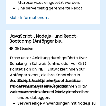
Microservices eingesetzt werden.
Eine serverseitig gerenderte React-
Anwendung erstellen.
Mehr Informationen...
Mehrdienstanwendungen mit Docker und
Kubernetes in der Cloud bereitstellen.
Anwendungstests auf Microservices
JavaScript-, Node.js- und React-
durchführen.
Bootcamp (Anfänger bis
Fortgeschrittene)
35 Stunden
Diese unter Anleitung durchgeführte Live-
Schulung in Schweiz (online oder vor Ort)
richtet sich an .NET-Entwickler:innen auf
Anfängerniveau, die ihre Kenntnisse in
JavaScript, Node.js und React vertiefen
Am Ende dieser Schulung werden die
möchten, um Systeme/Plattformen aktiv
Teilnehmenden in der Lage sein:
weiterzuentwickeln und zu migrieren.
JavaScript-Code effektiv zu schreiben
und zu debuggen.
Serverseitige Anwendungen mit Node.js zu