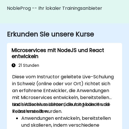
NobleProg -- Ihr lokaler Trainingsanbieter
Erkunden Sie unsere Kurse
Microservices mit NodeJS und React
entwickeln
21 Stunden
Diese vom Instructor geleitete Live-Schulung
in Schweiz (online oder vor Ort) richtet sich
an erfahrene Entwickler, die Anwendungen
mit Microservices entwickeln, bereitstellen
und skalieren möchten, die mit NodeJS und
Nach Abschluss dieser Schulung können die
React erstellt wurden.
Teilnehmenden:
Anwendungen entwickeln, bereitstellen
und skalieren, indem verschiedene