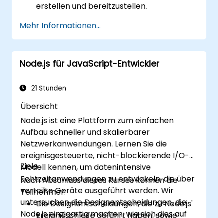
erstellen und bereitzustellen.
Dynamische und responsive
Mehr Informationen...
Benutzeroberflächen mit React zu
entwickeln.
Frontend- und Backend-Komponenten
Node.js für JavaScript-Entwickler
zu integrieren, um Full-Stack-
Anwendungen zu erstellen.
Bewährte Praktiken zur Migration alter
21 Stunden
Systeme auf moderne JavaScript-
Übersicht
basierte Plattformen zu verstehen.
Node.js ist eine Plattform zum einfachen
Aufbau schneller und skalierbarer
Netzwerkanwendungen. Lernen Sie die
ereignisgesteuerte, nicht-blockierende I/O-
Ziele
Modell kennen, um datenintensive
Echtzeitanwendungen zu entwickeln, die über
Nach Abschluss dieses Kurses können die
verteilte Geräte ausgeführt werden. Wir
Teilnehmer:
untersuchen die Designentscheidungen, die
Die Designentscheidungen, die zu Node.js'
Node.js einzigartig machen, wie sich dies auf
Ereignisschleife geführt haben, sowie