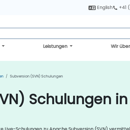
English
+41 
g
Leistungen
Wir übe
en
Subversion (SVN) Schulungen
SVN) Schulungen in
te Live-Schulungen zu Apache Subversion (SVN) vermitte