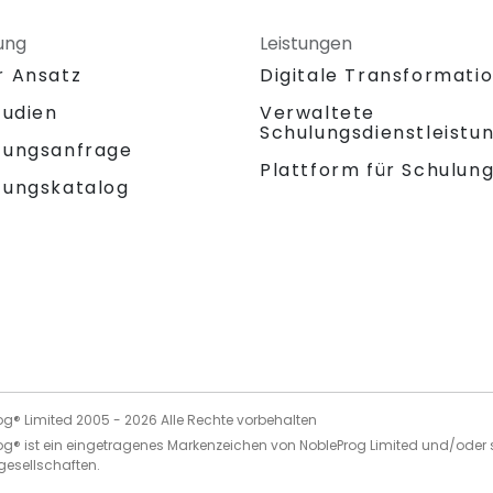
ung
Leistungen
r Ansatz
Digitale Transformati
tudien
Verwaltete
Schulungsdienstleistu
tungsanfrage
Plattform für Schulun
tungskatalog
og® Limited 2005 -
2026
Alle Rechte vorbehalten
og® ist ein eingetragenes Markenzeichen von NobleProg Limited und/oder 
gesellschaften.