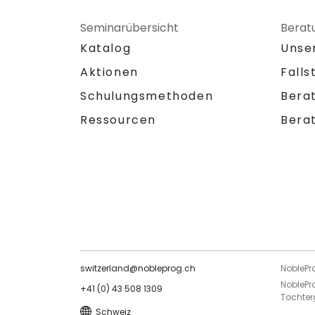
Seminarübersicht
Berat
Katalog
Unse
Aktionen
Falls
Schulungsmethoden
Bera
Ressourcen
Bera
switzerland@nobleprog.ch
NoblePr
NoblePr
+41 (0) 43 508 1309
Tochter
Schweiz