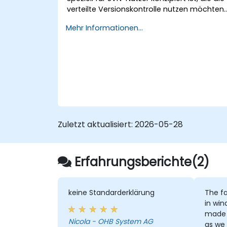
verteilte Versionskontrolle nutzen möchten.
Dieser praxisorientierte Kurs behandelt
Mehr Informationen...
grundlegende Git-Konzepte, tägliche
Arbeitsabläufe, erweiterte Branching- und
Merging-Strategien, vollständige
Migrationsprozesse für Workflows, Git-
Interna sowie praktische Integrationstipps
– was Entwicklern hilft, häufige Fallstricke zu
vermeiden und moderne DVCS-Workflows
mit Sicherheit und Effizienz zu übernehmen,
um schnellere und kollaborative
Zuletzt aktualisiert:
2026-05-28
Entwicklungsprozesse zu ermöglichen.
Erfahrungsberichte(2)
keine Standarderklärung
The fa
in win
made 
Nicola - OHB System AG
as we