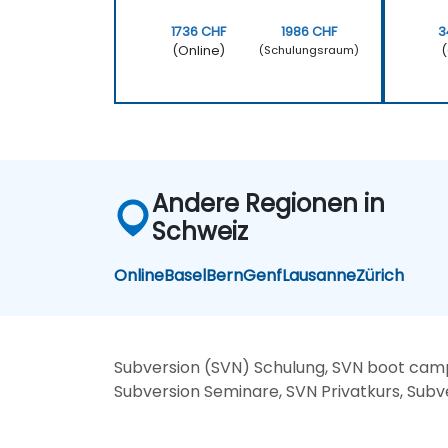
1736 CHF
1986 CHF
3
(Online)
(
(Schulungsraum)
Andere Regionen in
Schweiz
Online
Basel
Bern
Genf
Lausanne
Zürich
Subversion (SVN) Schulung, SVN boot camp
Subversion Seminare, SVN Privatkurs, Subv