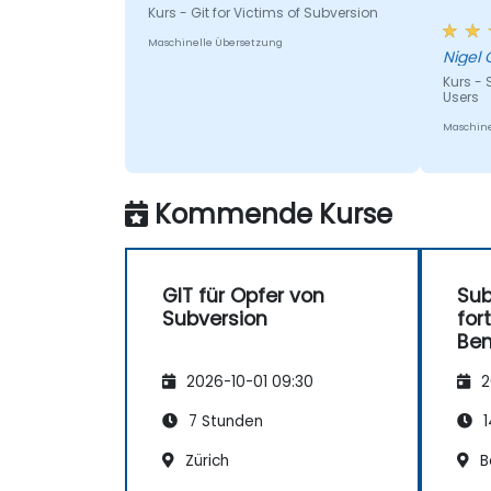
Kurs - Git for Victims of Subversion
window
Maschinelle Übersetzung
Nigel 
Kurs -
Users
Maschine
Kommende Kurse
GIT für Opfer von
Sub
Subversion
for
Ben
2026-10-01 09:30
2
7 Stunden
1
Zürich
B