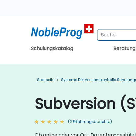
Schulungskatalog
Beratun
Startseite
Systeme Der Versionskontrolle Schulung
Subversion (
(2 Erfahrungsberichte)
Ob online oder vor Ort: Dozenten-gestütz