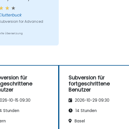
s to work with.
Clutterbuck
 Subversion for Advanced
lle Übersetzung
version für
Subversion für
tgeschrittene
fortgeschrittene
utzer
Benutzer
026-10-15 09:30
2026-10-29 09:30
4 Stunden
14 Stunden
ern
Basel