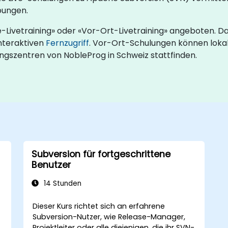
bungen.
-Livetraining» oder «Vor-Ort-Livetraining» angeboten. D
interaktiven
Fernzugriff
. Vor-Ort-Schulungen können lokal
ungszentren von NobleProg in Schweiz stattfinden.
Subversion für fortgeschrittene
Benutzer
14 Stunden
Dieser Kurs richtet sich an erfahrene
Subversion-Nutzer, wie Release-Manager,
Projektleiter oder alle diejenigen, die ihr SVN-