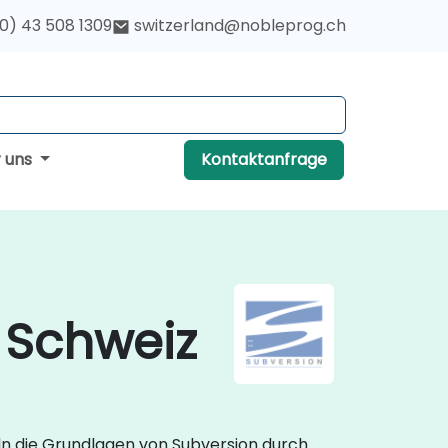
(0) 43 508 1309
switzerland@nobleprog.ch
r uns
Kontaktanfrage
 Schweiz
ln die Grundlagen von Subversion durch