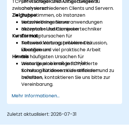
TCP/IP-Anfrage- und Antwortverkehr
unterschiedlichen Umgebungen zu
zwischen verschiedenen Clients und Servern.
analysieren
Zielgruppe
Zu bestimmen, ob Instanzen
verschiedener Serveranwendungen
Netzwerk-Ingenieure
akzeptabel funktionieren
Netzwerk- und Computertechniker
Kursformat
Die Hauptursachen für
Netzwerkleistungsprobleme zu
Teilweise Vortrag, teilweise Diskussion,
identifizieren
Übungen und viel praktische Arbeit
Hinweis
Die häufigsten Ursachen für
Leistungsprobleme in TCP/IP-
Wenn Sie eine maßgeschneiderte
Kommunikationen zu identifizieren und zu
Schulung für diesen Kurs anfordern
beheben
möchten, kontaktieren Sie uns bitte zur
Vereinbarung.
Mehr Informationen...
Zuletzt aktualisiert:
2026-07-31