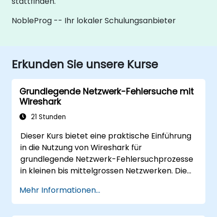
stattfinden.
NobleProg -- Ihr lokaler Schulungsanbieter
Erkunden Sie unsere Kurse
Grundlegende Netzwerk-Fehlersuche mit
Wireshark
21 Stunden
Dieser Kurs bietet eine praktische Einführung
in die Nutzung von Wireshark für
grundlegende Netzwerk-Fehlersuchprozesse
in kleinen bis mittelgrossen Netzwerken. Die
Teilnehmer lernen das Erfassen von Paketen,
Mehr Informationen...
Erfassungs- und Anzeige-Filtern sowie die
Analyse von Statistiken, Zeitwerten,