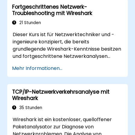
Bandbreite, Latenzzeit und Paketverlust
Fortgeschrittenes Netzwerk-
kennen. Die Schulung ist praxisorientiert und
Troubleshooting mit Wireshark
vermittelt den Teilnehmern die notwendigen
Fähigkeiten zur Diagnose häufiger TCP/IP-
21 Stunden
Netzwerkleistungs- und
Dieser Kurs ist für Netzwerktechniker und -
Kommunikationsprobleme.
ingenieure konzipiert, die bereits
grundlegende Wireshark-Kenntnisse besitzen
und fortgeschrittene Netzwerkanalysen
durchführen möchten. Die Teilnehmer lernen,
Mehr Informationen...
wie Leistungs-, Anwendungs- und
Sicherheitsprobleme – darunter VoIP, DNS,
Datenbanken und Netzwerkangriffe – mithilfe
TCP/IP-Netzwerkverkehrsanalyse mit
von Befehlszeilenwerkzeugen, erweiterten
Wireshark
Filtern und forensischen Techniken behoben
werden können. Das Training ist stark
35 Stunden
praxisorientiert und basiert auf realen
Wireshark ist ein kostenloser, quelloffener
Unternehmensnetzwerkszenarien.
Paketanalysator zur Diagnose von
Netzwerkproblemen. Die Analyse von