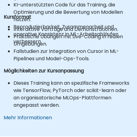
KI-unterstützten Code für das Training, die
Optimierung und die Bewertung von Modellen
Kursformat
nutzen.
Reproduzierbarkeit, Zusammenarbeit und
Interaktive Vorträge und Demonstrationen.
operative Konsistenz in ML-Arbeitsabläufen
Praktische Übungen mit Live-Coding in realen
verbessern.
Umgebungen.
Fallstudien zur Integration von Cursor in ML-
Pipelines und Model-Ops-Tools.
Möglichkeiten zur Kursanpassung
Dieses Training kann an spezifische Frameworks
wie TensorFlow, PyTorch oder scikit-learn oder
an organisatorische MLOps-Plattformen
angepasst werden.
Mehr Informationen