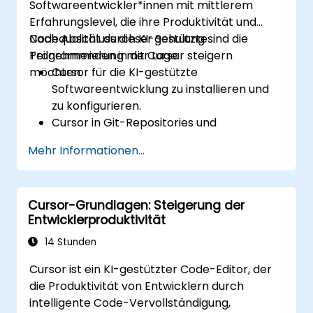
Softwareentwickler*innen mit mittlerem
Erfahrungslevel, die ihre Produktivität und
Codequalität durch KI-gestützte
Nach Abschluss dieser Schulung sind die
Programmierung mit Cursor steigern
Teilnehmenden in der Lage:
möchten.
Cursor für die KI-gestützte
Softwareentwicklung zu installieren und
zu konfigurieren.
Cursor in Git-Repositories und
Entwicklungsworkflows zu integrieren.
Mehr Informationen...
Natürliche Sprache zur Generierung,
Debugging und Optimierung von Code
einzusetzen.
Cursor-Grundlagen: Steigerung der
KI-Funktionen für Refaktorierung,
Entwicklerproduktivität
Dokumentation und Testing zu nutzen.
14 Stunden
Cursor ist ein KI-gestützter Code-Editor, der
die Produktivität von Entwicklern durch
intelligente Code-Vervollständigung,