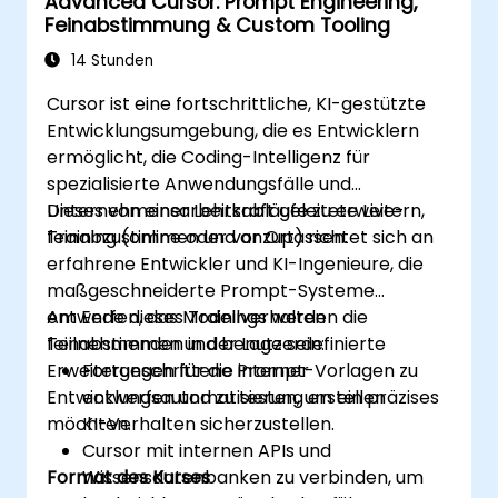
Advanced Cursor: Prompt Engineering,
Feinabstimmung & Custom Tooling
14 Stunden
Cursor ist eine fortschrittliche, KI-gestützte
Entwicklungsumgebung, die es Entwicklern
ermöglicht, die Coding-Intelligenz für
spezialisierte Anwendungsfälle und
Unternehmensarbeitsabläufe zu erweitern,
Dieses von einer Lehrkraft geleitete Live-
feinabzustimmen und anzupassen.
Training (online oder vor Ort) richtet sich an
erfahrene Entwickler und KI-Ingenieure, die
maßgeschneiderte Prompt-Systeme
entwerfen, das Modellverhalten
Am Ende dieses Trainings werden die
feinabstimmen und benutzerdefinierte
Teilnehmenden in der Lage sein:
Erweiterungen für die interner
Fortgeschrittene Prompt-Vorlagen zu
Entwicklungsautomatisierung erstellen
entwerfen und zu testen, um ein präzises
möchten.
KI-Verhalten sicherzustellen.
Cursor mit internen APIs und
Format des Kurses
Wissensdatenbanken zu verbinden, um