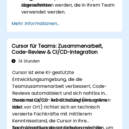
übernehmen.
zugeschnitten werden, die in Ihrem Team
verwendet werden.
Mehr Informationen...
Cursor für Teams: Zusammenarbeit,
Code-Review & CI/CD-Integration
14 Stunden
Cursor ist eine KI-gestützte
Entwicklungsumgebung, die die
Teamzusammenarbeit verbessert, Code-
Reviews automatisiert und sich nahtlos in
moderne CI/CD-Arbeitsabläufe integrieren
Diese instructor-led-Schulung (live, online
lässt.
oder vor Ort) richtet sich an technisch
versierte Fachkräfte mit mittlerem
Kenntnissstand, die Cursor in ihre
Teamumgebungen integrieren möchten, um
Nach Abschluss dieser Schulung sind die