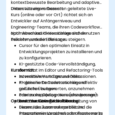
kontextbewusste Bearbeitung und adaptive
Unterstützung verbessert.
Dieser von einem Dozenten geleitete Live-
Kurs (online oder vor Ort) richtet sich an
Entwickler auf Anfängerniveau und
Engineering-Teams, die ihren Codeworkflow
optimieren und KI-Vorschläge sicher nutzen
Nach Abschluss dieses Kurses sind die
möchten, um die Effizienz zu steigern.
Teilnehmenden in der Lage:
Cursor für den optimalen Einsatz in
Entwicklungsprojekten zu installieren und
zu konfigurieren.
KI-gestützte Code-Vervollständigung,
Kursformat
den Chat im Editor und Refactoring-Tools
zu verstehen und anzuwenden.
Interaktive Vorträge und Diskussionen.
KI-generierte Codevorschläge effektiv
Praktische Demonstrationen und
und sicher zu bewerten, anzunehmen
geführte Übungen.
oder zu модифицировать (anzupassen).
Praxisnahe Coding-Herausforderungen
Optionen zur Kurindividualisierung
Best Practices für die Einarbeitung von
und Laborübungen mit Cursor.
Teams, die Zusammenarbeit und die
Dieser Kurs kann auf spezifische
Integration in Versionskontrollsysteme zu
Programmiersprachen oder Frameworks