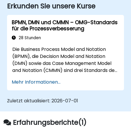
Erkunden Sie unsere Kurse
BPMN, DMN und CMMN – OMG-Standards
für die Prozessverbesserung
28 Stunden
Die Business Process Model and Notation
(BPMN), die Decision Model and Notation
(DMN) sowie das Case Management Model
and Notation (CMMN) sind drei Standards des
Object Management Group (OMG) für die
Mehr Informationen...
Modellierung von Prozessen, Entscheidungen
und Fällen. Dieser Kurs bietet eine Einführung
in alle drei Standards und erläutert, wann
Zuletzt aktualisiert:
2026-07-01
welcher Standard zum Einsatz kommen sollte.
Erfahrungsberichte(1)