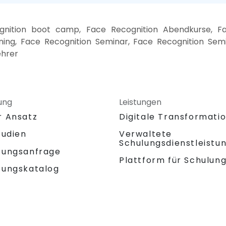
ognition boot camp, Face Recognition Abendkurse, F
ining, Face Recognition Seminar, Face Recognition Semi
ehrer
ung
Leistungen
r Ansatz
Digitale Transformati
tudien
Verwaltete
Schulungsdienstleistu
tungsanfrage
Plattform für Schulun
tungskatalog