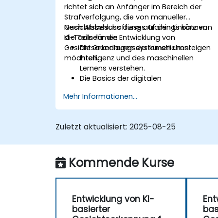
richtet sich an Anfänger im Bereich der
Strafverfolgung, die von manueller
Gesichtsbeschaffung auf den Einsatz von
Nach Abschluss dieses Trainings können
KI-Tools für die Entwicklung von
die Teilnehmer:
Gesichtserkennungssystemen umsteigen
Die Grundlagen der künstlichen
möchten.
Intelligenz und des maschinellen
Lernens verstehen.
Die Basics der digitalen
Bildverarbeitung und deren Anwendun
Mehr Informationen...
in der Gesichtserkennung erlernen.
Fähigkeiten im Umgang mit KI-Tools
und -Frameworks zur Erstellung von
Zuletzt aktualisiert:
2025-08-25
Gesichtserkennungsmodellen
entwickeln.
Praxiserfahrung bei der Erstellung, dem
Kommende Kurse
Training und dem Testen von
Gesichtserkennungssystemen
sammeln.
Ethische Überlegungen und bewährte
Entwicklung von KI-
Ent
Praktiken im Einsatz von
basierter
bas
Gesichtserkennungstechnologien