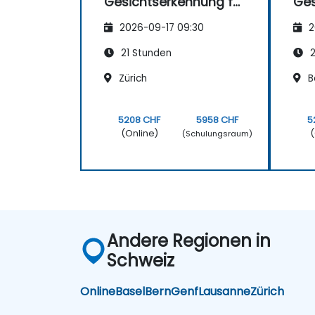
Gesichtserkennung für
Ges
verstehen.
die Strafverfolgung
die
2026-09-17 09:30
2
21 Stunden
2
Zürich
B
5208 CHF
5958 CHF
5
(Online)
(
(Schulungsraum)
Andere Regionen in
Schweiz
Online
Basel
Bern
Genf
Lausanne
Zürich