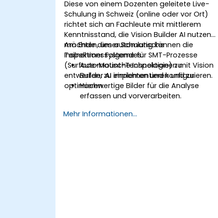
Modellen in realen Szenarien evaluieren
Diese von einem Dozenten geleitete Live-
Schulung in Schweiz (online oder vor Ort)
richtet sich an Fachleute mit mittlerem
Kenntnisstand, die Vision Builder AI nutzen
möchten, um automatische
Am Ende dieser Schulung können die
Inspektionssysteme für SMT-Prozesse
Teilnehmer Folgendes:
(Surface-Mount-Technologie) zu
Automatische Inspektionen mit Vision
entwerfen, zu implementieren und zu
Builder AI einrichten und konfigurieren.
optimieren.
Hochwertige Bilder für die Analyse
erfassen und vorverarbeiten.
Logikbasierte Entscheidungen zur
Mehr Informationen...
Fehlererkennung und
Prozessvalidierung implementieren.
Inspektionsberichte generieren und die
Systemleistung optimieren.