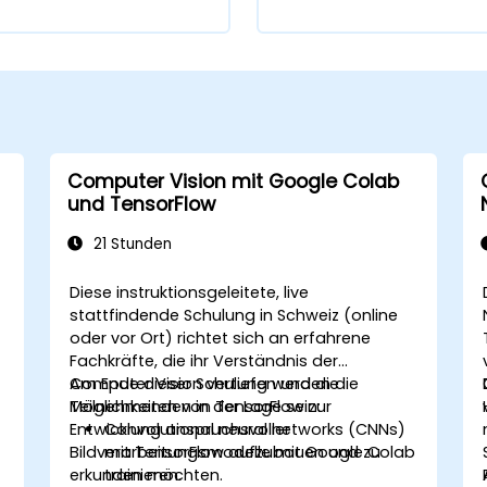
Computer Vision mit Google Colab
und TensorFlow
21 Stunden
Diese instruktionsgeleitete, live
stattfindende Schulung in Schweiz (online
oder vor Ort) richtet sich an erfahrene
Fachkräfte, die ihr Verständnis der
Computer Vision vertiefen und die
Am Ende dieser Schulung werden die
Möglichkeiten von TensorFlow zur
Teilnehmenden in der Lage sein:
Entwicklung anspruchsvoller
Convolutional neural networks (CNNs)
Bildverarbeitungsmodelle mit Google Colab
mit TensorFlow aufzubauen und zu
erkunden möchten.
trainieren.