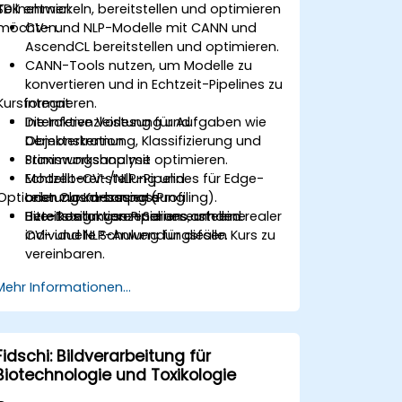
SDK entwickeln, bereitstellen und optimieren
Teilnehmer:
möchten.
CV- und NLP-Modelle mit CANN und
AscendCL bereitstellen und optimieren.
CANN-Tools nutzen, um Modelle zu
konvertieren und in Echtzeit-Pipelines zu
Kursformat
integrieren.
Die Inferenzleistung für Aufgaben wie
Interaktive Vorlesung und
Objekterkennung, Klassifizierung und
Demonstration.
Stimmungsanalyse optimieren.
Praxisworkshop mit
Echtzeit-CV-/NLP-Pipelines für Edge-
Modellbereitstellung und
Optionen zur Kursanpassung
oder Cloud-basierte
Leistungsmessung (Profiling).
Bereitstellungsszenarien erstellen.
Live-Design von Pipelines anhand realer
Bitte kontaktieren Sie uns, um eine
CV- und NLP-Anwendungsfälle.
individuelle Schulung für diesen Kurs zu
vereinbaren.
Mehr Informationen...
Fidschi: Bildverarbeitung für
Biotechnologie und Toxikologie