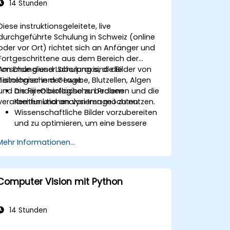
14 Stunden
Diese instruktionsgeleitete, live
durchgeführte Schulung in Schweiz (online
oder vor Ort) richtet sich an Anfänger und
Fortgeschrittene aus dem Bereich der
Forschung und Laborpraxis, die Bilder von
Am Ende dieser Schulung sind die
histologischem Gewebe, Blutzellen, Algen
Teilnehmer in der Lage:
und anderen biologischen Proben
Die Fiji-Oberfläche zu bedienen und die
verarbeiten und analysieren möchten.
Kernfunktionen von ImageJ zu nutzen.
Wissenschaftliche Bilder vorzubereiten
und zu optimieren, um eine bessere
Analyse zu ermöglichen.
Mehr Informationen...
Bilder quantitativ zu analysieren,
darunter Zellzählungen und
Flächenmessungen.
Wiederkehrende Aufgaben durch
Computer Vision mit Python
Makros und Plugins zu automatisieren.
Arbeitsabläufe für spezifische
Bildanalyseanforderungen in der
14 Stunden
biologischen Forschung anzupassen.