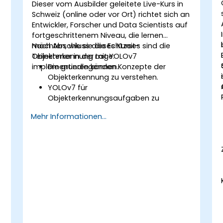
.
sammeln.
Dieser vom Ausbilder geleitete Live-Kurs in
Ethische Überlegungen und bewährte
Schweiz (online oder vor Ort) richtet sich an
Praktiken im Einsatz von
Entwickler, Forscher und Data Scientists auf
Gesichtserkennungstechnologien
fortgeschrittenem Niveau, die lernen
verstehen.
möchten, wie sie die Echtzeit-
Nach Abschluss dieses Kurses sind die
Objekterkennung mit YOLOv7
Teilnehmer in der Lage:
implementieren können.
Die grundlegenden Konzepte der
Objekterkennung zu verstehen.
YOLOv7 für
Objekterkennungsaufgaben zu
installieren und einzurichten.
Mehr Informationen...
Eigene Objekterkennungsmodelle mit
YOLOv7 zu trainieren und zu testen.
YOLOv7 in andere Computer-Vision-
Frameworks und Tools zu integrieren.
Häufige Probleme bei der
Implementierung von YOLOv7 zu
beheben.