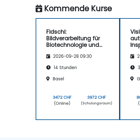
Kommende Kurse
Fidschi:
Vis
Bildverarbeitung für
au
Biotechnologie und
Ins
Toxikologie
2026-09-28 09:30
2
14 Stunden
3
Basel
G
3472 CHF
3972 CHF
8
(Online)
(
(Schulungsraum)