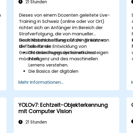
21 Stunden
n
Dieses von einem Dozenten geleitete Live-
n
Training in Schweiz (online oder vor Ort)
richtet sich an Anfänger im Bereich der
Strafverfolgung, die von manueller
Gesichtsbeschaffung auf den Einsatz von
Nach Abschluss dieses Trainings können
KI-Tools für die Entwicklung von
die Teilnehmer:
Gesichtserkennungssystemen umsteigen
Die Grundlagen der künstlichen
möchten.
Intelligenz und des maschinellen
Lernens verstehen.
Die Basics der digitalen
Bildverarbeitung und deren Anwendung
Mehr Informationen...
in der Gesichtserkennung erlernen.
Fähigkeiten im Umgang mit KI-Tools
und -Frameworks zur Erstellung von
Gesichtserkennungsmodellen
YOLOv7: Echtzeit-Objekterkennung
entwickeln.
mit Computer Vision
Praxiserfahrung bei der Erstellung, dem
Training und dem Testen von
21 Stunden
Gesichtserkennungssystemen