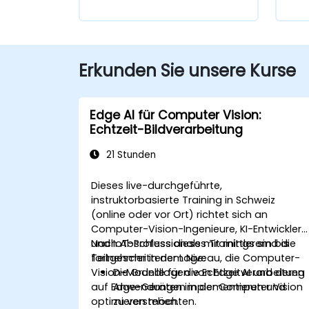
Erkunden Sie unsere Kurse
Edge AI für Computer Vision:
Echtzeit-Bildverarbeitung
21 Stunden
Dieses live-durchgeführte,
instruktorbasierte Training in Schweiz
(online oder vor Ort) richtet sich an
Computer-Vision-Ingenieure, KI-Entwickler
und IoT-Professionals mit mittlerem bis
Nach Abschluss dieses Trainings sind die
fortgeschrittenem Niveau, die Computer-
Teilnehmer in der Lage:
Vision-Modelle für die Echtzeitverarbeitung
Die Grundlagen von Edge AI und deren
auf Edge-Geräten implementieren und
Anwendungen in der Computer Vision
optimieren möchten.
zu verstehen.