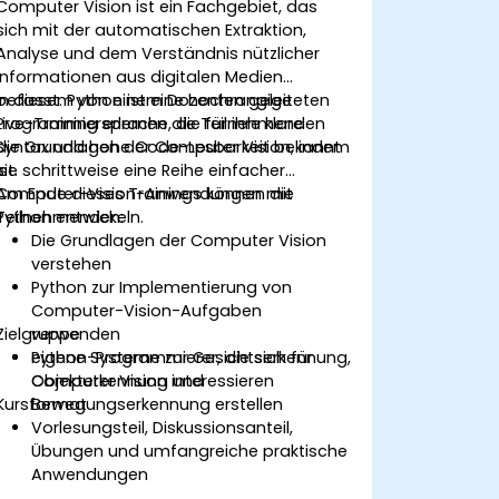
Computer Vision ist ein Fachgebiet, das
sich mit der automatischen Extraktion,
Analyse und dem Verständnis nützlicher
Informationen aus digitalen Medien
befasst. Python ist eine hochrangige
In diesem von einem Dozenten geleiteten
Programmiersprache, die für ihre klare
Live-Training erlernen die Teilnehmenden
Syntax und hohe Code-Lesbarkeit bekannt
die Grundlagen der Computer Vision, indem
ist.
sie schrittweise eine Reihe einfacher
Computer-Vision-Anwendungen mit
Am Ende dieses Trainings können die
Python entwickeln.
Teilnehmenden:
Die Grundlagen der Computer Vision
verstehen
Python zur Implementierung von
Computer-Vision-Aufgaben
Zielgruppe
verwenden
eigene Systeme zur Gesichtserkennung,
Python-Programmierer, die sich für
Objekterkennung und
Computer Vision interessieren
Kursformat
Bewegungserkennung erstellen
Vorlesungsteil, Diskussionsanteil,
Übungen und umfangreiche praktische
Anwendungen