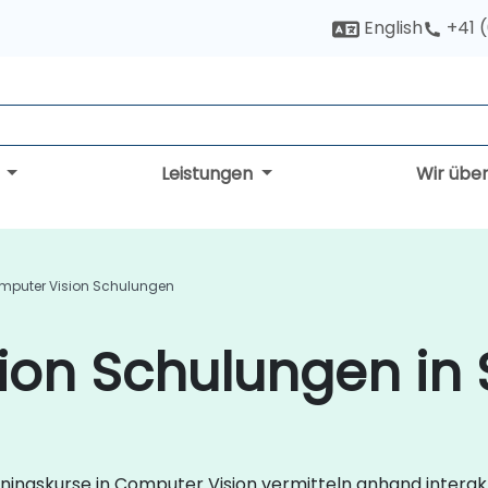
English
+41 
g
Leistungen
Wir übe
mputer Vision Schulungen
ion Schulungen in 
ainingskurse in Computer Vision vermitteln anhand interak