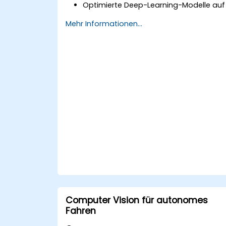
Optimierte Deep-Learning-Modelle auf
Edge-Geräten für die Echtzeit-Bild- un
Mehr Informationen...
Videoanalyse bereitzustellen.
Frameworks wie TensorFlow Lite,
OpenVINO und NVIDIA Jetson SDK zur
Modellbereitstellung zu nutzen.
KI-Modelle hinsichtlich Leistung,
Energieeffizienz und niedriger Latenz be
der Inferenz zu optimieren.
Computer Vision für autonomes
Fahren