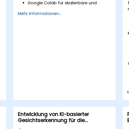
Google Colab für skalierbare und
d
effiziente cloud-basierte
Mehr Informationen...
Modellentwicklungen zu nutzen.
Bildvorverarbeitungstechniken für
Computer-Vision-Aufgaben zu
implementieren.
Computer-Vision-Modelle für reale
i
Anwendungen bereitzustellen.
Transfer Learning einzusetzen, um die
Leistung von CNN-Modellen zu
verbessern.
Die Ergebnisse von
Bildklassifizierungsmodellen zu
visualisieren und zu interpretieren.
Entwicklung von KI-basierter
Gesichtserkennung für die
Strafverfolgung