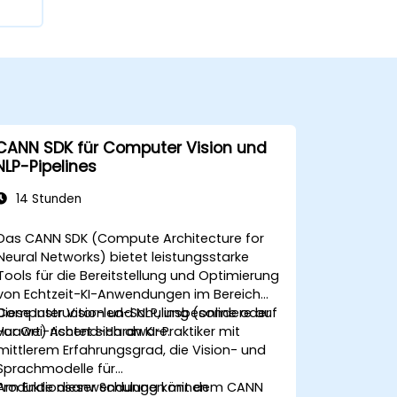
CANN SDK für Computer Vision und
NLP-Pipelines
14 Stunden
Das CANN SDK (Compute Architecture for
Neural Networks) bietet leistungsstarke
Tools für die Bereitstellung und Optimierung
von Echtzeit-KI-Anwendungen im Bereich
Computer Vision und NLP, insbesondere auf
Diese Instructor-led-Schulung (online oder
Huawei-Ascend-Hardware.
vor Ort) richtet sich an KI-Praktiker mit
mittlerem Erfahrungsgrad, die Vision- und
Sprachmodelle für
Produktionsanwendungen mit dem CANN
Am Ende dieser Schulung können