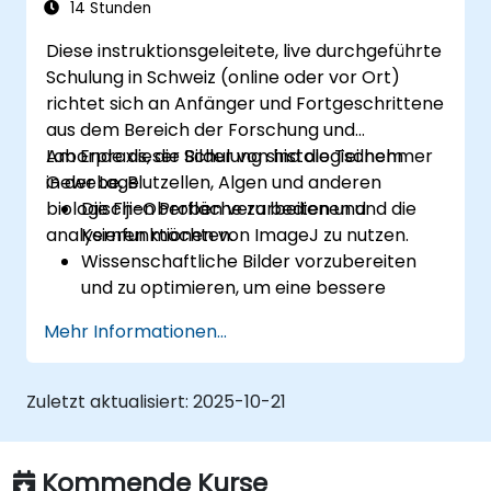
14 Stunden
Diese instruktionsgeleitete, live durchgeführte
Schulung in Schweiz (online oder vor Ort)
richtet sich an Anfänger und Fortgeschrittene
aus dem Bereich der Forschung und
Laborpraxis, die Bilder von histologischem
Am Ende dieser Schulung sind die Teilnehmer
Gewebe, Blutzellen, Algen und anderen
in der Lage:
biologischen Proben verarbeiten und
Die Fiji-Oberfläche zu bedienen und die
analysieren möchten.
Kernfunktionen von ImageJ zu nutzen.
Wissenschaftliche Bilder vorzubereiten
und zu optimieren, um eine bessere
Analyse zu ermöglichen.
Mehr Informationen...
Bilder quantitativ zu analysieren, darunter
Zellzählungen und Flächenmessungen.
Wiederkehrende Aufgaben durch Makros
Zuletzt aktualisiert:
2025-10-21
und Plugins zu automatisieren.
Arbeitsabläufe für spezifische
Bildanalyseanforderungen in der
Kommende Kurse