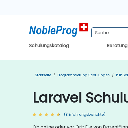
Schulungskatalog
Beratun
Startseite
Programmierung Schulungen
PHP Sc
Laravel Schul
(3 Erfahrungsberichte)
Ob online oder vor Ort: Die von Dozent*i