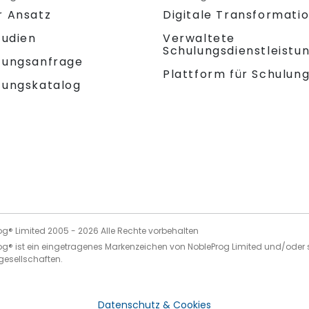
r Ansatz
Digitale Transformati
tudien
Verwaltete
Schulungsdienstleistu
tungsanfrage
Plattform für Schulun
tungskatalog
og® Limited 2005 -
2026
Alle Rechte vorbehalten
og® ist ein eingetragenes Markenzeichen von NobleProg Limited und/oder 
gesellschaften.
Datenschutz & Cookies