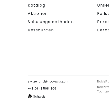
Katalog
Unse
Aktionen
Falls
Schulungsmethoden
Bera
Ressourcen
Bera
switzerland@nobleprog.ch
NoblePr
NoblePr
+41 (0) 43 508 1309
Tochter
Schweiz