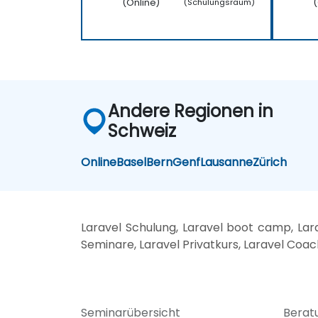
(Online)
(
(Schulungsraum)
Andere Regionen in
Schweiz
Online
Basel
Bern
Genf
Lausanne
Zürich
Laravel Schulung, Laravel boot camp, Lara
Seminare, Laravel Privatkurs, Laravel Coac
Seminarübersicht
Berat