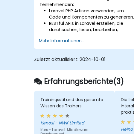
Teilnehmenden:
Laravel PHP Artisan verwenden, um
Code und Komponenten zu generieren
RESTful APIs in Laravel erstellen, die
durchsuchen, lesen, bearbeiten,
hinzufügen und löschen können.
Mehr Informationen...
Ergebnisse anhand von URL-
Parametern filtern und sortieren, inde
sie RESTful APIs nutzen.
Zuletzt aktualisiert:
2024-10-01
Erfahrungsberichte(3)
Trainingsstil und das gesamte
Die Le
Wissen des Trainers.
intera
prakti
Kenosi - NWK Limited
Kurs - Laravel: Middleware
Development