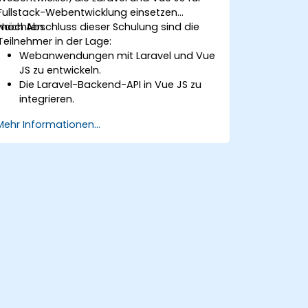
Fullstack-Webentwicklung einsetzen
möchten.
Nach Abschluss dieser Schulung sind die
Teilnehmer in der Lage:
Webanwendungen mit Laravel und Vue
JS zu entwickeln.
Die Laravel-Backend-API in Vue JS zu
integrieren.
Eine Laravel-Anwendung bereitzustellen
Mehr Informationen...
(Deploy).