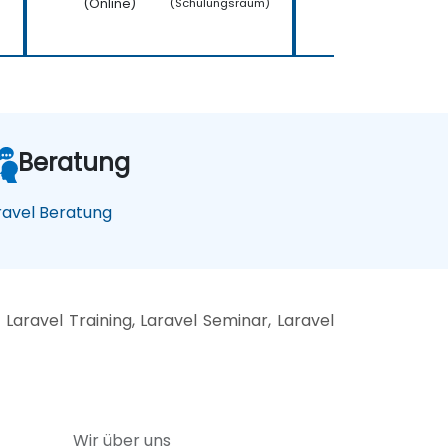
(Online)
(Online)
)
(Schulungsraum)
(
Beratung
ravel Beratung
Laravel Training, Laravel Seminar, Laravel
Wir über uns