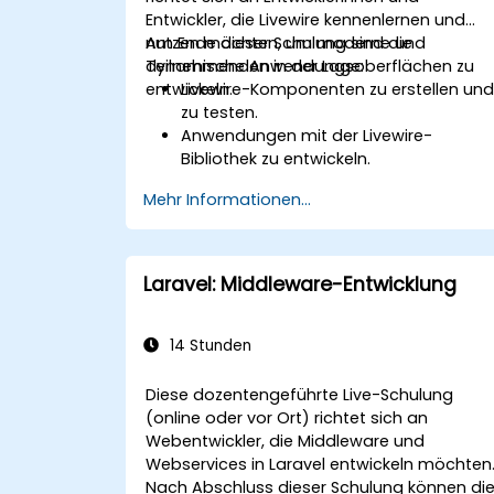
Entwickler, die Livewire kennenlernen und
nutzen möchten, um moderne und
Am Ende dieser Schulung sind die
dynamische Anwendungsoberflächen zu
Teilnehmenden in der Lage:
entwickeln.
Livewire-Komponenten zu erstellen un
zu testen.
Anwendungen mit der Livewire-
Bibliothek zu entwickeln.
dynamische Komponenten innerhalb
Mehr Informationen...
von PHP zu erstellen.
Laravel: Middleware-Entwicklung
14 Stunden
Diese dozentengeführte Live-Schulung
(online oder vor Ort) richtet sich an
Webentwickler, die Middleware und
Webservices in Laravel entwickeln möchten
Nach Abschluss dieser Schulung können di