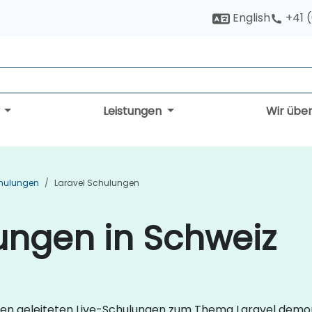
English
+41 
g
Leistungen
Wir übe
hulungen
Laravel Schulungen
ungen in Schweiz
nnen geleiteten Live-Schulungen zum Thema Laravel demon