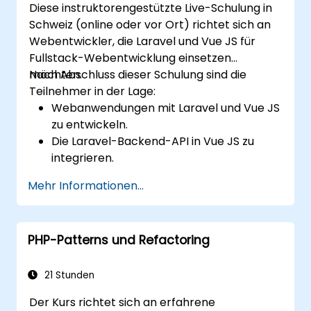
Diese instruktorengestützte Live-Schulung in
Schweiz (online oder vor Ort) richtet sich an
Webentwickler, die Laravel und Vue JS für
Fullstack-Webentwicklung einsetzen
möchten.
Nach Abschluss dieser Schulung sind die
Teilnehmer in der Lage:
Webanwendungen mit Laravel und Vue JS
zu entwickeln.
Die Laravel-Backend-API in Vue JS zu
integrieren.
Eine Laravel-Anwendung bereitzustellen
Mehr Informationen...
(Deploy).
PHP-Patterns und Refactoring
21 Stunden
Der Kurs richtet sich an erfahrene