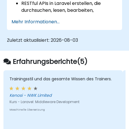
RESTful APIs in Laravel erstellen, die
durchsuchen, lesen, bearbeiten,
hinzufügen und löschen können.
Mehr Informationen...
Ergebnisse anhand von URL-Parametern
filtern und sortieren, indem sie RESTful
APIs nutzen.
Zuletzt aktualisiert:
2026-08-03
Erfahrungsberichte(5)
Trainingsstil und das gesamte Wissen des Trainers.
Kenosi - NWK Limited
Kurs - Laravel: Middleware Development
Maschinelle Übersetzung