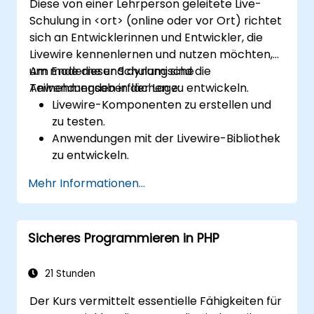
Diese von einer Lehrperson geleitete Live-
Schulung in <ort> (online oder vor Ort) richtet
sich an Entwicklerinnen und Entwickler, die
Livewire kennenlernen und nutzen möchten,
um moderne und dynamische
Am Ende dieser Schulung sind die
Anwendungsoberflächen zu entwickeln.
Teilnehmenden in der Lage:
Livewire-Komponenten zu erstellen und
zu testen.
Anwendungen mit der Livewire-Bibliothek
zu entwickeln.
dynamische Komponenten innerhalb von
Mehr Informationen...
PHP zu erstellen.
Sicheres Programmieren in PHP
21 Stunden
Der Kurs vermittelt essentielle Fähigkeiten für