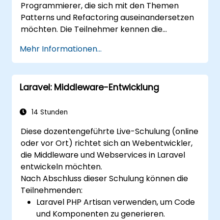
Programmierer, die sich mit den Themen
Patterns und Refactoring auseinandersetzen
möchten. Die Teilnehmer kennen die
Eigenschaften und praktischen
Mehr Informationen...
Anwendungsfälle dieser Patterns, was es
ermöglicht, Anwendungscode effizienter und
korrekter zu erstellen.
Laravel: Middleware-Entwicklung
14 Stunden
Diese dozentengeführte Live-Schulung (online
oder vor Ort) richtet sich an Webentwickler,
die Middleware und Webservices in Laravel
entwickeln möchten.
Nach Abschluss dieser Schulung können die
Teilnehmenden:
Laravel PHP Artisan verwenden, um Code
und Komponenten zu generieren.