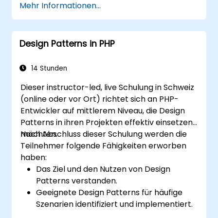
Mehr Informationen...
zusammengefasst. Für die letzte Kategorie
können, darunter Security-Scanner,
kennenlernen
diskutierten wir Angriffe wie die Umgehung
Penetrationstests und Exploit-Packs, Sniffer,
ein praktisches Verständnis für
von open_basedir, Denial-of-Service durch
Proxy-Server, Fuzzing-Tools und statische
Kryptographie erwerben
magic float oder Hash-
Quellcode-Analyse-Tools.
lernen, verschiedene Sicherheitsfeatures
Design Patterns in PHP
Tabellenkollisionsangriffe. In allen Fällen
von PHP zu nutzen
lernen die Teilnehmer die wichtigsten
sich über typische Fehler bei der
14 Stunden
Techniken und Funktionen kennen, um die
Programmierung informieren und diese
Dieser instructor-led, live Schulung in Schweiz
aufgelisteten Risiken abzumildern.
vermeiden können
(online oder vor Ort) richtet sich an PHP-
über aktuelle Schwachstellen des PHP-
Entwickler auf mittlerem Niveau, die Design
Frameworks auf dem Laufenden sein
Patterns in ihren Projekten effektiv einsetzen
praktisches Wissen im Umgang mit
möchten.
Nach Abschluss dieser Schulung werden die
Sicherheitstest-Tools gewinnen
Teilnehmer folgende Fähigkeiten erworben
Quellen und weiterführende Literatur zu
haben:
sicheren Programmierpraktiken erhalten
Das Ziel und den Nutzen von Design
Patterns verstanden.
Geeignete Design Patterns für häufige
Szenarien identifiziert und implementiert.
PHP-Anwendungen nach