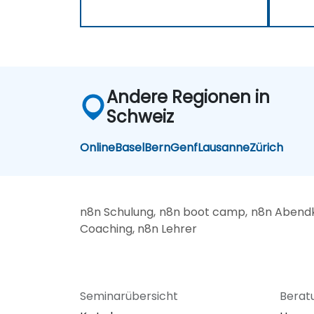
Andere Regionen in
Schweiz
Online
Basel
Bern
Genf
Lausanne
Zürich
n8n Schulung, n8n boot camp, n8n Abendku
Coaching, n8n Lehrer
Seminarübersicht
Berat