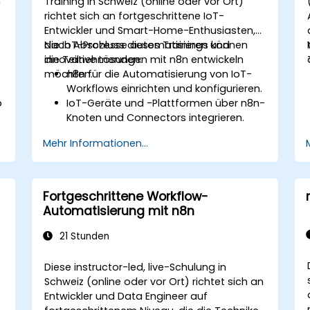
n
Training in Schweiz (online oder vor Ort)
richtet sich an fortgeschrittene IoT-
Entwickler und Smart-Home-Enthusiasten,
die IoT-Prozesse automatisieren und
Nach Abschluss dieses Trainings können
innovative Lösungen mit n8n entwickeln
die Teilnehmenden:
möchten.
n8n für die Automatisierung von IoT-
Workflows einrichten und konfigurieren.
b
IoT-Geräte und -Plattformen über n8n-
Knoten und Connectors integrieren.
Maßgeschneiderte Workflows
Mehr Informationen...
implementieren, um IoT-Aufgaben und
-Prozesse zu automatisieren.
IoT-Protokolle wie MQTT und REST-APIs
in n8n-Workflows verwenden.
Fortgeschrittene Workflow-
IoT-Automatisierungsworkflows
Automatisierung mit n8n
überwachen, Fehler beheben und
optimieren.
21 Stunden
Diese instructor-led, live-Schulung in
Schweiz (online oder vor Ort) richtet sich an
Entwickler und Data Engineer auf