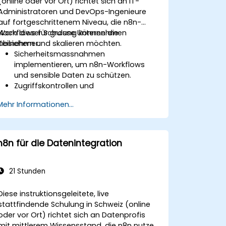
(online oder vor Ort) richtet sich an IT-
Administratoren und DevOps-Ingenieure
auf fortgeschrittenem Niveau, die n8n-
Workflows für grosse Unternehmen
Nach dieser Schulung können die
absichern und skalieren möchten.
Teilnehmer:
Sicherheitsmassnahmen
implementieren, um n8n-Workflows
und sensible Daten zu schützen.
Zugriffskontrollen und
Benutzeradministration für n8n
Mehr Informationen...
konfigurieren.
Die Leistung und Zuverlässigkeit von
n8n für grosse
Automatisierungsumgebungen
n8n für die Datenintegration
optimieren.
Häufige Skalierungsprobleme in n8n-
Workflows identifizieren und lösen.
21 Stunden
Diese instruktionsgeleitete, live
stattfindende Schulung in Schweiz (online
oder vor Ort) richtet sich an Datenprofis
mit mittlerem Wissensstand, die n8n nutzen