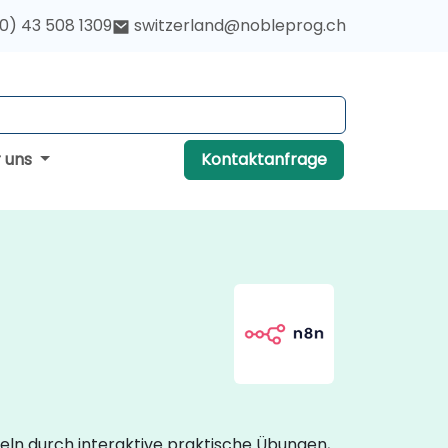
(0) 43 508 1309
switzerland@nobleprog.ch
r uns
Kontaktanfrage
eln durch interaktive praktische Übungen,