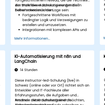
fortgeschrittenem Niveau, die die Techniken
der Workflow-Automatisierung mit n8n
Am Ende dieser Schulung werden die
beherrschen möchten.
Teilnehmenden in der Lage sein:
Fortgeschrittene Workflows mit
bedingter Logik und Verzweigungen zu
erstellen und umzusetzen.
Integrationen mit komplexen APIs und
e
Drittsystemen durchzuführen.
Mehr Informationen...
Eigene Knotenpunkte (Nodes) zu
entwickeln und bereitzustellen, um die
.
Funktionalität von n8n zu erweitern.
Workflows für Skalierbarkeit und
KI-Automatisierung mit n8n und
Effizienz in datenintensiven
LangChain
Umgebungen zu optimieren.
14 Stunden
Diese instructor-led-Schulung (live) in
n
Schweiz (online oder vor Ort) richtet sich an
Entwickler und IT-Fachleute aller
Erfahrungsstufen, die Aufgaben und
Prozesse mit KI automatisieren möchten,
Am Ende dieser Schulung sind die
ohne umfangreichen Code schreiben zu
Teilnehmer in der Lage: