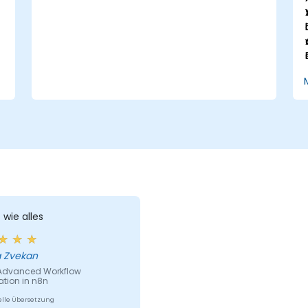
Incident-Response ersetzen möchten.
 wie alles
 Zvekan
 Advanced Workflow
tion in n8n
lle Übersetzung