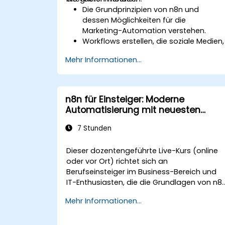
Die Grundprinzipien von n8n und
dessen Möglichkeiten für die
Marketing-Automation verstehen.
Workflows erstellen, die soziale Medien,
E-Mail-Marketing-Software und CRMs
Mehr Informationen...
verbinden.
Automatisierte Prozesse für
Kampagnenverfolgung,
Interaktionsmonitoring und
n8n für Einsteiger: Moderne
Kundensegmentierung aufbauen.
Automatisierung mit neuesten
Automatisierungstechniken anwenden
Funktionen
um Zeit zu sparen und die
7 Stunden
Marketingergebnisse zu verbessern.
Dieser dozentengeführte Live-Kurs (online
oder vor Ort) richtet sich an
Berufseinsteiger im Business-Bereich und
IT-Enthusiasten, die die Grundlagen von n8
erlernen und dessen neueste Funktionen fü
Mehr Informationen...
intelligentere Automatisierungen nutzen
möchten.