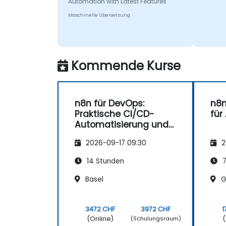
Automation with Latest Features
Maschinelle Übersetzung
Kommende Kurse
n8n für DevOps:
n8n
Praktische CI/CD-
für
Automatisierung und
erweiterte,
2026-09-17 09:30
2
knotenbasierte
Workflows
14 Stunden
7
Basel
G
3472 CHF
3972 CHF
1
(Online)
(
(Schulungsraum)