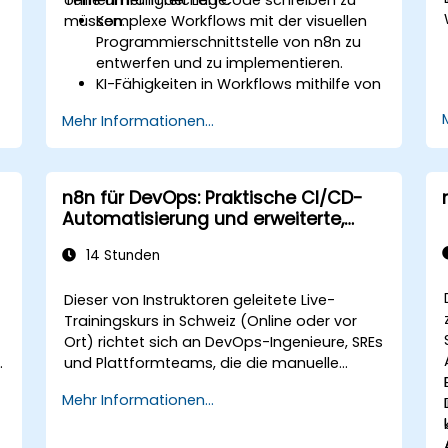
müssen.
Komplexe Workflows mit der visuellen
Programmierschnittstelle von n8n zu
entwerfen und zu implementieren.
KI-Fähigkeiten in Workflows mithilfe von
LangChain zu integrieren.
Mehr Informationen...
Spezialisierte Chatbots und virtuelle
Assistenten für verschiedene
Anwendungsfälle zu entwickeln.
Fortschrittliche Datenanalysen und -
n8n für DevOps: Praktische CI/CD-
verarbeitungen mit KI-Agenten
Automatisierung und erweiterte,
,
durchzuführen.
knotenbasierte Workflows
14 Stunden
Dieser von Instruktoren geleitete Live-
Trainingskurs in Schweiz (Online oder vor
Ort) richtet sich an DevOps-Ingenieure, SREs
n
und Plattformteams, die die manuelle
r
Orchestrierung und fragile
Mehr Informationen...
Verbindungsskripte durch automatisierte,
knotenbasierte n8n-Workflows für CI/CD-
Pipelines, Infrastrukturmanagement und