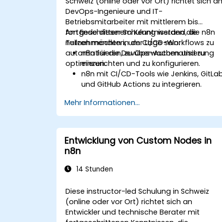
Schweiz (online oder vor Ort) richtet sich a
DevOps-Ingenieure und IT-
Betriebsmitarbeiter mit mittlerem bis
fortgeschrittenem Kenntnisstand, die n8n
Am Ende dieser Schulung werden die
nutzen möchten, um CI/CD-Workflows zu
Teilnehmenden in der Lage sein:
automatisieren, zu überwachen und zu
n8n für die DevOps-Automatisierung
optimieren.
einzurichten und zu konfigurieren.
n8n mit CI/CD-Tools wie Jenkins, GitLa
und GitHub Actions zu integrieren.
Bildungs-, Test- und Deployment-
Mehr Informationen...
Workflows mit n8n zu automatisieren.
CI/CD-Pipelines mit n8n-Dashboards
zu überwachen und Fehlerursachen zu
analysieren.
Entwicklung von Custom Nodes in
DevOps-Workflows durch
n8n
benutzerdefinierte n8n-Knoten und
Skripte zu erweitern.
14 Stunden
Diese instructor-led Schulung in Schweiz
(online oder vor Ort) richtet sich an
Entwickler und technische Berater mit