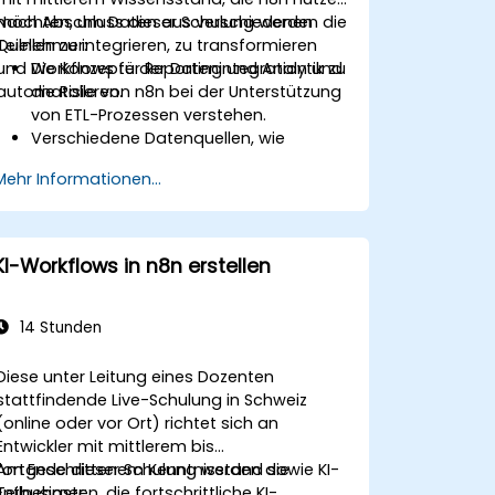
möchten, um Daten aus verschiedenen
Nach Abschluss dieser Schulung werden die
Quellen zu integrieren, zu transformieren
Teilnehmer:
und Workflows für Reporting und Analytik zu
Die Konzepte der Datenintegration und
automatisieren.
die Rolle von n8n bei der Unterstützung
von ETL-Prozessen verstehen.
Verschiedene Datenquellen, wie
Datenbanken, Cloud-Speicher und APIs,
Mehr Informationen...
über n8n anbinden können.
Daten für analytische Zwecke
transformieren und bereinigen können.
ETL-Workflows automatisieren können,
KI-Workflows in n8n erstellen
um die Reporting-Anforderungen in
verschiedenen Systemen zu
unterstützen.
14 Stunden
Diese unter Leitung eines Dozenten
stattfindende Live-Schulung in Schweiz
(online oder vor Ort) richtet sich an
Entwickler mit mittlerem bis
fortgeschrittenem Kenntnisstand sowie KI-
Am Ende dieser Schulung werden die
Enthusiasten, die fortschrittliche KI-
Teilnehmer: