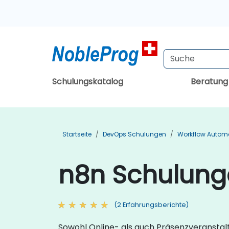
Schulungskatalog
Beratun
Startseite
DevOps Schulungen
Workflow Autom
n8n Schulung
(2 Erfahrungsberichte)
Sowohl Online- als auch Präsenzveranstal