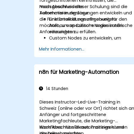
fortgeschrittenen Kenntnissen, die
massgeschneiderte
Nach Abschluss dieser Schulung sind die
Automatisierungslösungen entwickeln und
Teilnehmer in der Lage:
die Funktionalität von n8n erweitern
Eine Entwicklungsumgebung für den
möchten, um spezifische organisatorische
Aufbau von Custom Nodes in n8n
Anforderungen zu erfüllen.
einzurichten.
Custom Nodes zu entwickeln, um
spezifische Geschäftsanwendungsfäll
Mehr Informationen...
abzubilden.
Custom Nodes in einer kontrollierten
Umgebung zu testen und zu debuggen
Custom Nodes für den
n8n für Marketing-Automation
Produktiveinsatz bereitzustellen und zu
warten.
14 Stunden
Dieses Instructor-Led-Live-Training in
Schweiz (online oder vor Ort) richtet sich a
Anfänger und fortgeschrittene
Marketingfachleute, die Marketing-
Workflows mit n8n automatisieren und
Nach Abschluss dieses Trainings können
integrieren möchten.
die Teilnehmenden: