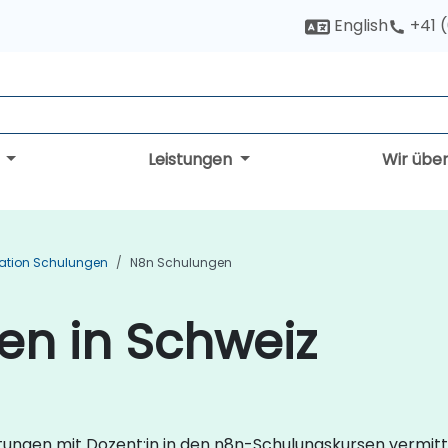
English
+41 
g
Leistungen
Wir übe
ation Schulungen
N8n Schulungen
en in Schweiz
tungen mit Dozent:in in den n8n-Schulungskursen vermitt