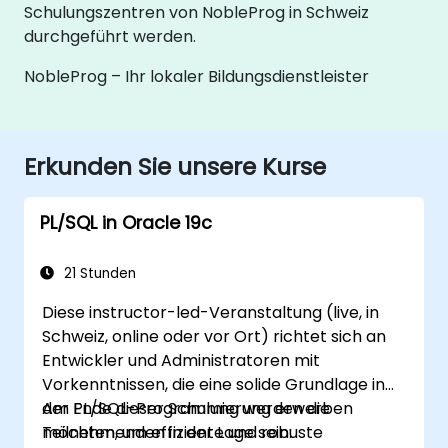
Schulungszentren von NobleProg in Schweiz
durchgeführt werden.
NobleProg – Ihr lokaler Bildungsdienstleister
Erkunden Sie unsere Kurse
PL/SQL in Oracle 19c
21 Stunden
Diese instructor-led-Veranstaltung (live, in
Schweiz, online oder vor Ort) richtet sich an
Entwickler und Administratoren mit
Vorkenntnissen, die eine solide Grundlage in
der PL/SQL-Programmierung erwerben
Am Ende dieser Schulung werden die
möchten, um effiziente und robuste
Teilnehmenden in der Lage sein: