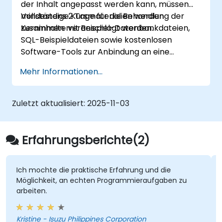
der Inhalt angepasst werden kann, müssen
um Geschäftsregeln zu automatisieren
mindestens 2 Tage für die Behandlung der
Vollständige Kursmaterialien werden
und durchzusetzen.
Kerninhalte veranschlagt werden.
zusammen mit Beispiel-Datenbankdateien,
PL/SQL-Pakete zu erstellen und zu
SQL-Beispieldateien sowie kostenlosen
verwenden, um Code zu kapseln und
Software-Tools zur Anbindung an eine
modular aufzubauen für
ORACLE-Datenbank bereitgestellt.
Wiederverwendbarkeit und Wartbarkeit.
Mehr Informationen...
Zuletzt aktualisiert:
2025-11-03
Erfahrungsberichte(2)
Ich mochte die praktische Erfahrung und die
Möglichkeit, an echten Programmieraufgaben zu
arbeiten.
Kristine - Isuzu Philippines Corporation