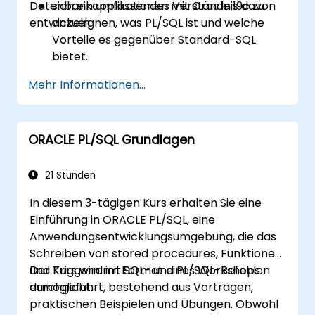
Datenbankapplikationen mit Oracle 19c zu
sich ein umfassendes Verständnis davon
entwickeln.
anzueignen, was PL/SQL ist und welche
Vorteile es gegenüber Standard-SQL
bietet.
zu lernen, wie Variablen und verschiedene
Mehr Informationen...
Datentypen innerhalb von PL/SQL-
Blöcken deklariert und verwendet
werden.
ORACLE PL/SQL Grundlagen
Kontrollstrukturen wie IF-THEN-ELSE,
CASE-Anweisungen und Schleifen
anzuwenden, um robuste PL/SQL-
21 Stunden
Programme zu erstellen.
In diesem 3-tägigen Kurs erhalten Sie eine
explizite und implizite Cursor für die
Einführung in ORACLE PL/SQL, eine
Datenabfrage zu verstehen und zu
Anwendungsentwicklungsumgebung, die das
implementieren.
Schreiben von stored procedures, Funktionen
Ausnahmen effektiv mit vordefinierten
und Triggern mit SQL- und PL/SQL-Befehlen
Der Kurs wird im Format eines Workshops
und benutzerdefinierten Ausnahmen zu
ermöglicht.
durchgeführt, bestehend aus Vorträgen,
behandeln.
praktischen Beispielen und Übungen. Obwohl
Triggers zu entwickeln und zu verwalten,