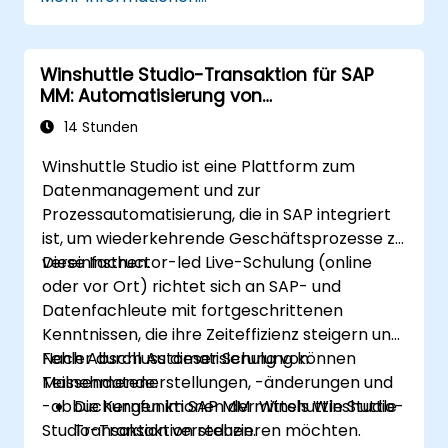
Berichte zu erstellen.
Winshuttle Studio-Transaktion für SAP
MM: Automatisierung von
Massendatenänderungen
14 Stunden
Winshuttle Studio ist eine Plattform zum
Datenmanagement und zur
Prozessautomatisierung, die in SAP integriert
ist, um wiederkehrende Geschäftsprozesse zu
vereinfachen.
Diese Instructor-led Live-Schulung (online
oder vor Ort) richtet sich an SAP- und
Datenfachleute mit fortgeschrittenen
Kenntnissen, die ihre Zeiteffizienz steigern und
Fehler durch Automatisierung von
Nach Abschluss dieser Schulung können
Massendatenerstellungen, -änderungen und
Teilnehmende:
-abbuchungen im SAP MM mittels Winshuttle
Die Kernfunktionen der Winshuttle Studio-
Studio-Transaktion reduzieren möchten.
Transaktion verstehen.