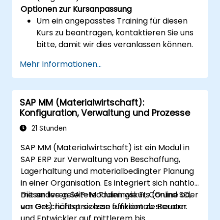
Optionen zur Kursanpassung
Um ein angepasstes Training für diesen
Kurs zu beantragen, kontaktieren Sie uns
bitte, damit wir dies veranlassen können.
Mehr Informationen...
SAP MM (Materialwirtschaft):
Konfiguration, Verwaltung und Prozesse
21 Stunden
SAP MM (Materialwirtschaft) ist ein Modul in
SAP ERP zur Verwaltung von Beschaffung,
Lagerhaltung und materialbedingter Planung
in einer Organisation. Es integriert sich nahtlos
mit anderen SAP-Modulen wie FI, CO und SD,
Dieser live geleitete Trainingskurs (online oder
um Geschäftsprozesse effizient zu steuern.
vor Ort) richtet sich an funktionale Berater
und Entwickler auf mittlerem bis