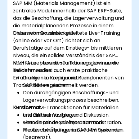
SAP MM (Materials Management) ist ein
zentrales Modul innerhalb der SAP ERP-Suite,
das die Beschaffung, die Lagerverwaltung und
die materialplanenden Prozesse in einem
Unternehmen abwickelt.
Dieses von Dozenten geleitete Live-Training
(online oder vor Ort) richtet sich an
Berufstätige auf dem Einstiegs- bis mittleren
Niveau, die ein solides Verständnis der SAP
MM-Konzepte und -Funktionen gewinnen
Nach Abschluss dieses Trainings können die
möchten, wobei auch erste praktische
Teilnehmenden:
Erfahrungen in Konfiguration und
Die Kernkonzepte und Komponenten von
Transaktionen gesammelt werden.
SAP MM verstehen.
Den durchgängigen Beschaffungs- und
Lagerverwaltungsprozess beschreiben.
Kursformat
SAP-MM-Transaktionen für Materialien
und Einkauf navigieren.
Interaktiver Vortrag und Diskussion.
Grundlegende Konfiguration und
Theorie mit angeleiteter Demonstration.
Masterdatenpflege in SAP MM anwenden.
Praktische Übungen an realen Systemen
(begrenzt).