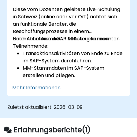
Diese vom Dozenten geleitete Live-Schulung
in Schweiz (online oder vor Ort) richtet sich
an funktionale Berater, die
Beschaffungsprozesse in einem
Unternehmen mit SAP MM steuern möchten.
Nach Abschluss dieser Schulung können
Teilnehmende:
Transaktionsaktivitäten von Ende zu Ende
im SAP-System durchführen.
MM-Stammdaten im SAP-System
erstellen und pflegen.
die Organisationsstruktur im SAP-System
Mehr Informationen...
verstehen.
Zuletzt aktualisiert:
2026-03-09
Erfahrungsberichte(1)