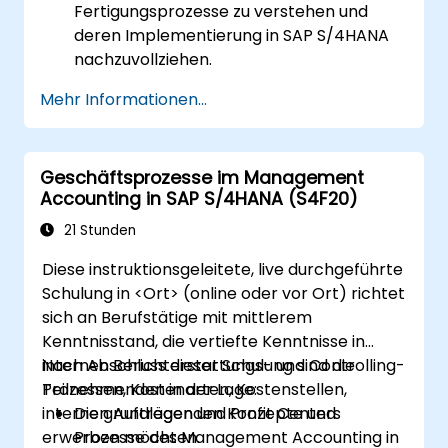
Fertigungsprozesse zu verstehen und
deren Implementierung in SAP S/4HANA
nachzuvollziehen.
Stammdaten im Zusammenhang mit der
Mehr Informationen...
Fertigung, wie Stücklisten, Arbeitspläne
und Produktionsversionen, zu verwalten.
Produktionsplanung,
Geschäftsprozesse im Management
Materialbedarfsplanung (MRP) und
Accounting in SAP S/4HANA (S4F20)
Kapazitätsplanung in SAP S/4HANA
durchzuführen.
21 Stunden
Produktionsaufträge auszuführen und zu
Diese instruktionsgeleitete, live durchgeführte
überwachen, inklusive
Schulung in <Ort> (online oder vor Ort) richtet
Qualitätsmanagement und
sich an Berufstätige mit mittlerem
Werkstattfertigungskontrolle.
Kenntnisstand, die vertiefte Kenntnisse in
Produktionsdaten zu analysieren und
internen Berichterstattungs- und Controlling-
Nach Abschluss dieser Schulung sind die
mithilfe von SAP S/4HANA-Tools Berichte
Prozessen, Kostenarten, Kostenstellen,
Teilnehmenden in der Lage:
zur Entscheidungsfindung zu erstellen.
internen Aufträgen und Profit Centers
Die grundlegenden Konzepte und
erwerben möchten.
Prozesse des Management Accounting in