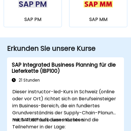
SAP PM
SAP MM
Erkunden Sie unsere Kurse
SAP Integrated Business Planning für die
Lieferkette (IBP100)
21 Stunden
Dieser instructor-led-Kurs in Schweiz (online
oder vor Ort) richtet sich an Berufseinsteiger
im Business-Bereich, die ein fundiertes
Grundverständnis der Supply-Chain-Planung
mit SAP IBP aufbauen möchten.
Nach Abschluss dieses Kurses sind die
Teilnehmer in der Lage: