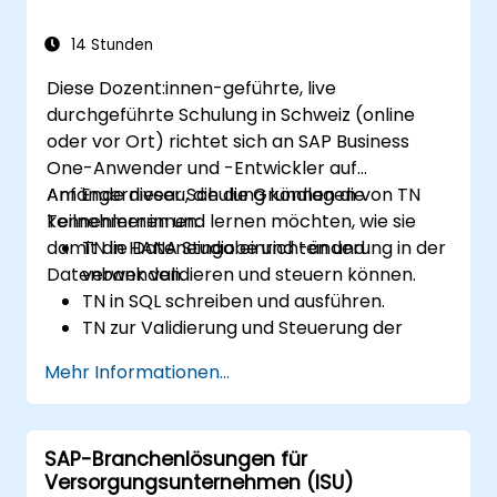
verwalten können.
Gewonnene Kenntnisse über SAP ERP
14 Stunden
durch praktische Workshops in realen
Diese Dozent:innen-geführte, live
Geschäftsszenarien anwenden können.
durchgeführte Schulung in Schweiz (online
Sich auf weitere SAP-Zertifizierungen und
oder vor Ort) richtet sich an SAP Business
Spezialisierungen vorbereiten können.
One-Anwender und -Entwickler auf
Anfängerniveau, die die Grundlagen von TN
Am Ende dieser Schulung können die
kennenlernen und lernen möchten, wie sie
Teilnehmer:innen:
damit die Dateneingabe und -änderung in der
TN in HANA Studio einrichten und
Datenbank validieren und steuern können.
verwenden.
TN in SQL schreiben und ausführen.
TN zur Validierung und Steuerung der
Dateneingabe und -änderung nutzen.
Mehr Informationen...
TN verwenden, um den Benutzer:innen
Nachrichten oder Warnungen anzuzeigen.
TN zur Integration mit anderen
SAP-Branchenlösungen für
Funktionen oder Tools wie UDF, UDO,
Versorgungsunternehmen (ISU)
formatierter Suche etc. verwenden.