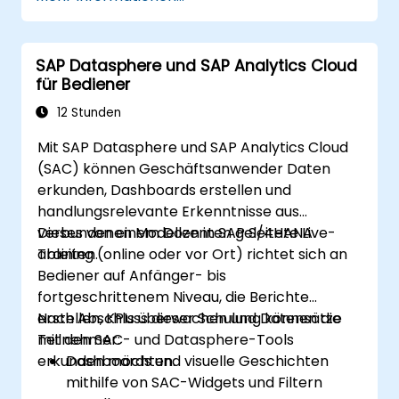
für tiefe Einblicke anwenden.
Überzeugende Visualisierungen und
Dashboards erstellen.
SAP Datasphere und SAP Analytics Cloud
KI-Tools wie Copilot und ChatGPT für
für Bediener
erweitertes Reporting nutzen.
Power BI-Berichte effektiv
12 Stunden
veröffentlichen, freigeben und verwalten.
Mit SAP Datasphere und SAP Analytics Cloud
(SAC) können Geschäftsanwender Daten
erkunden, Dashboards erstellen und
handlungsrelevante Erkenntnisse aus
verbundenen Modellen in SAP S/4HANA
Dieses von einem Dozenten geleitete Live-
ableiten.
Training (online oder vor Ort) richtet sich an
Bediener auf Anfänger- bis
fortgeschrittenem Niveau, die Berichte
erstellen, KPIs überwachen und Datensätze
Nach Abschluss dieser Schulung können die
mit den SAC- und Datasphere-Tools
Teilnehmer:
erkunden möchten.
Dashboards und visuelle Geschichten
mithilfe von SAC-Widgets und Filtern