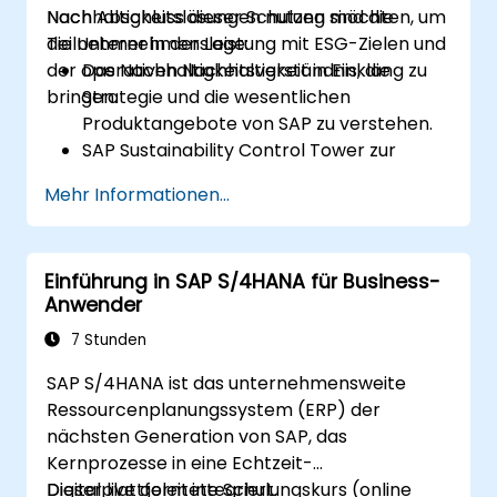
Nachhaltigkeitslösungen nutzen möchten, um
Nach Abschluss dieser Schulung sind die
die Unternehmensleistung mit ESG-Zielen und
Teilnehmer in der Lage:
der operativen Nachhaltigkeit in Einklang zu
Das Nachhaltigkeitsverständnis, die
bringen.
Strategie und die wesentlichen
Produktangebote von SAP zu verstehen.
SAP Sustainability Control Tower zur
Verfolgung und Verwaltung der ESG-
Mehr Informationen...
Leistung einzusetzen.
Nachhaltigkeitsdaten in die Finanz- und
Betriebsplanung zu integrieren.
Einführung in SAP S/4HANA für Business-
Nachhaltigkeitsberichte für interne und
Anwender
externe Stakeholder zu erstellen.
7 Stunden
SAP S/4HANA ist das unternehmensweite
Ressourcenplanungssystem (ERP) der
nächsten Generation von SAP, das
Kernprozesse in eine Echtzeit-
Digitalplattform integriert.
Dieser live geleitete Schulungskurs (online