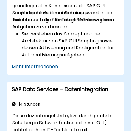
Ausgabenmanagement zu optimieren.
grundlegenden Kenntnissen, die SAP GUI
Scripting und Automatisierung nutzen
Nach Abschluss dieser Schulung werden die
möchten, um die Effizienz in SAP-bezogenen
Teilnehmer folgende Fähigkeiten erworben
Aufgaben zu verbessern.
haben:
Sie verstehen das Konzept und die
Architektur von SAP GUI Scripting sowie
dessen Aktivierung und Konfiguration für
Automatisierungsaufgaben.
Sie können Prozesse in SAP mit Skript-
Mehr Informationen...
Tools aufzeichnen, modifizieren und
automatisieren.
Sie wenden fortgeschrittene
SAP Data Services – Datenintegration
Skriptfähigkeiten an, wie
Schleifenverarbeitung, Umgang mit
dynamischen Eingaben und Integration in
14 Stunden
externe Anwendungen wie Excel.
Diese dozentengeführte, live durchgeführte
Sie debuggen und optimieren Skripte für
Schulung in Schweiz (online oder vor Ort)
die Leistung unter Einhaltung von
richtet sich an IT-Fachkräfte mit