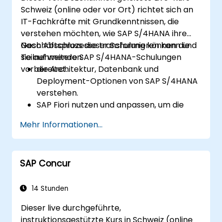
und Wareneingänge durchzuführen.
Schweiz (online oder vor Ort) richtet sich an
Beschaffungsdaten mithilfe von SAP Fiori-
IT-Fachkräfte mit Grundkenntnissen, die
Apps und beschaffungsrelevanten KPIs zu
verstehen möchten, wie SAP S/4HANA ihre
analysieren.
Geschäftsprozesse transformieren kann und
Nach Abschluss dieser Schulung können die
sie auf weitere SAP S/4HANA-Schulungen
Teilnehmenden:
vorbereitet.
die Architektur, Datenbank und
Deployment-Optionen von SAP S/4HANA
verstehen.
SAP Fiori nutzen und anpassen, um die
Benutzererfahrung zu verbessern.
Mehr Informationen...
die zentralen Prozessverbesserungen in
Finanzen, Logistik und anderen Modulen
identifizieren.
SAP Concur
Integration, Analytics und zukünftige
Innovationen verstehen, um SAP-
Implementierungen zu unterstützen.
14 Stunden
Dieser live durchgeführte,
instruktionsgestützte Kurs in Schweiz (online