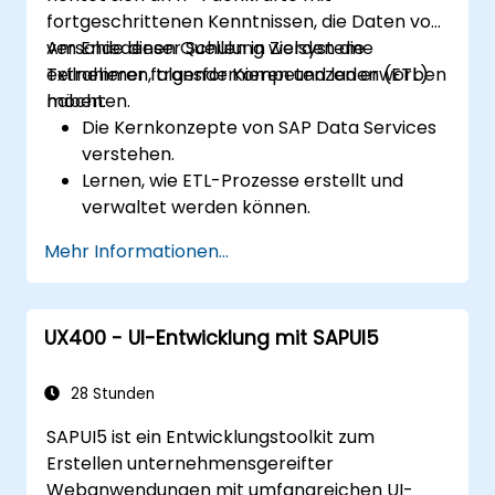
Sicherheitsbest Practices.
fortgeschrittenen Kenntnissen, die Daten von
Sie entwickeln praxisnahe
verschiedenen Quellen in Zielsysteme
Am Ende dieser Schulung werden die
Automatisierungslösungen, um SAP-
extrahieren, transformieren und laden (ETL)
Teilnehmer folgende Kompetenzen erworben
Geschäftsprozesse zu rationalisieren.
möchten.
haben:
Die Kernkonzepte von SAP Data Services
verstehen.
Lernen, wie ETL-Prozesse erstellt und
verwaltet werden können.
Verbindungen zu verschiedenen
Mehr Informationen...
Datenquellen (SAP und nicht-SAP)
herstellen.
Daten entsprechend den geschäftlichen
UX400 - UI-Entwicklung mit SAPUI5
Anforderungen transformieren.
Daten in SAP- und Nicht-SAP-Systeme
laden.
28 Stunden
ETL-Workflows überwachen und
SAPUI5 ist ein Entwicklungstoolkit zum
optimieren.
Erstellen unternehmensgereifter
Webanwendungen mit umfangreichen UI-