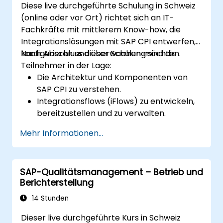
Diese live durchgeführte Schulung in Schweiz
(online oder vor Ort) richtet sich an IT-
Fachkräfte mit mittlerem Know-how, die
Integrationslösungen mit SAP CPI entwerfen,
konfigurieren und überwachen möchten.
Nach Abschluss dieser Schulung sind die
Teilnehmer in der Lage:
Die Architektur und Komponenten von
SAP CPI zu verstehen.
Integrationsflows (iFlows) zu entwickeln,
bereitzustellen und zu verwalten.
Vorinstallierte Integrationinhalte effektiv
Mehr Informationen...
zu nutzen.
CPI-Integrationen abzusichern, zu
überwachen und Fehler zu beheben.
SAP-Qualitätsmanagement – Betrieb und
Berichterstellung
14 Stunden
Dieser live durchgeführte Kurs in Schweiz