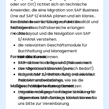
oder vor Ort) richtet sich an technische
Anwender, die eine Migration von SAP Business
One auf SAP S/4HANA planen und ein klares
Verständnis seiner Struktur, Funktionalität und
Am Ende dieser Schulung werden die
wichtiger Geschäftsbereiche erlangen
Teilnehmer:
möchten.
das Layout und die Navigation von SAP
S/4HANA verstehen.
die relevanten Geschäftsmodule für
Buchhaltung und Management
Format des Kurses
identifizieren können.
SAP-Lizenzmodelle und Optionen nach
Interaktive Vorträge und Diskussionen.
der Migration klären können.
Live-Demonstrationen (je nach Bedarf).
sich mit SAP S/4HANA-Add-ons vertraut
Fragerunde zur Behandlung individueller
machen und verstehen, wie sie die
Teilnehmenderbelange.
Maßgeschneiderte Kursoptionen
Geschäftsprozesse unterstützen.
migrationsbezogene Fragen stellen und
Um eine maßgeschneiderte Schulung für
allgemeine SAP-Belange klären können.
diesen Kurs anzufordern, kontaktieren Sie
uns bitte zur Vereinbarung.