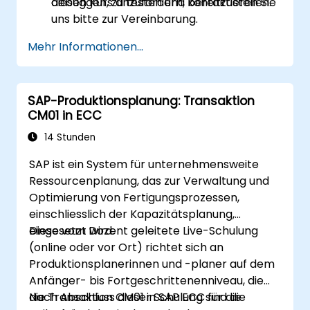
debuggen, zu testen und bereitzustellen.
diesen Kurs anzufordern, kontaktieren Sie
uns bitte zur Vereinbarung.
Mehr Informationen...
SAP-Produktionsplanung: Transaktion
CM01 in ECC
14 Stunden
SAP ist ein System für unternehmensweite
Ressourcenplanung, das zur Verwaltung und
Optimierung von Fertigungsprozessen,
einschliesslich der Kapazitätsplanung,
eingesetzt wird.
Diese vom Dozent geleitete Live-Schulung
(online oder vor Ort) richtet sich an
Produktionsplanerinnen und -planer auf dem
Anfänger- bis Fortgeschrittenenniveau, die
die Transaktion CM01 in SAP ECC für die
Nach Abschluss dieser Schulung sind die