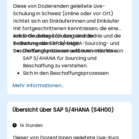
blockierte Materialien effizient zu
Diese von Dozierenden geleitete Live-
verwalten.
Schulung in Schweiz (online oder vor Ort)
richtet sich an Einkäuferinnen und Einkäufer
mit fortgeschrittenen Kenntnissen, die eine
solide Grundlage für das Verständnis und die
Am Ende dieser Schulung sind die
Bedienung der SAP S/4HANA-Sourcing- und
Teilnehmenden in der Lage:
Beschaffungsprozesse aufbauen möchten.
Die Kernfunktionen und Innovationen von
SAP S/4HANA für Sourcing und
Beschaffung zu verstehen.
Sich in den Beschaffungsprozessen
innerhalb von SAP S/4HANA
Mehr Informationen...
zurechtzufinden, inklusive lager- und
verbrauchsbasierter Beschaffung.
Beschaffungsrelevante Stammdaten zu
Übersicht über SAP S/4HANA (S4H00)
verwalten, darunter Material- und
Lieferantenstammdaten.
Beschaffungsprozesse wie
14 Stunden
Einkaufsbedarfe, Einkaufsbestellungen
Dieser von Dozent:innen geleitete Live-Kurs