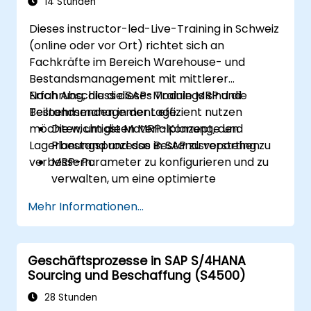
14 Stunden
Dieses instructor-led-Live-Training in Schweiz
(online oder vor Ort) richtet sich an
Fachkräfte im Bereich Warehouse- und
Bestandsmanagement mit mittlerer
Erfahrung, die die SAP-Module MRP und
Nach Abschluss dieses Trainings sind die
Bestandsmanagement effizient nutzen
Teilnehmenden in der Lage:
möchten, um die Materialplanung, den
Die wichtigsten MRP-Konzepte und
Lagerbestand und das Bestandsreporting zu
Planungsprozesse in SAP zu verstehen.
verbessern.
MRP-Parameter zu konfigurieren und zu
verwalten, um eine optimierte
Materialplanung sicherzustellen.
Mehr Informationen...
Lagerbewegungen, Bestandskontrolle und
Materialverfolgung in SAP durchzuführen.
SAP-Bestandsberichte zu erstellen und
Geschäftsprozesse in SAP S/4HANA
auszuwerten, um fundierte
Sourcing und Beschaffung (S4500)
Entscheidungen zu treffen.
Konsignationslagerbestände und
28 Stunden