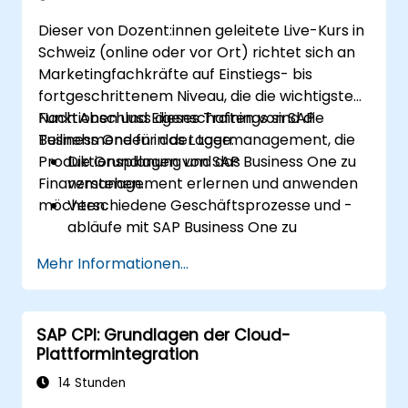
integrieren.
Dieser von Dozent:innen geleitete Live-Kurs in
Schweiz (online oder vor Ort) richtet sich an
Marketingfachkräfte auf Einstiegs- bis
fortgeschrittenem Niveau, die die wichtigsten
Funktionen und Eigenschaften von SAP
Nach Abschluss dieses Trainings sind die
Business One für das Lagermanagement, die
Teilnehmenden in der Lage:
Produktionsplanung und das
Die Grundlagen von SAP Business One zu
Finanzmanagement erlernen und anwenden
verstehen.
möchten.
Verschiedene Geschäftsprozesse und -
abläufe mit SAP Business One zu
verwalten.
Mehr Informationen...
SAP Business One zur Erstellung von
Berichten und zur Durchführung von
Datenanalysen zu nutzen.
SAP CPI: Grundlagen der Cloud-
SAP Business One anzupassen und in
Plattformintegration
andere Systeme zu integrieren.
14 Stunden