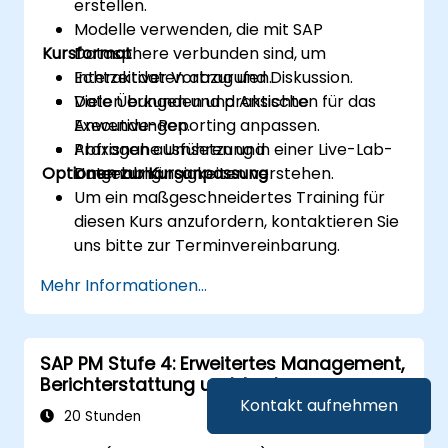
erstellen.
Modelle verwenden, die mit SAP
Kursformat
Datasphere verbunden sind, um
Echtzeitdaten abzurufen.
Interaktiver Vortrag und Diskussion.
Daten erkunden und Ansichten für das
Viele Übungen und praktische
Executive-Reporting anpassen.
Anwendungen.
Abfragen ausführen und
Praxisnahe Umsetzung in einer Live-Lab-
Optionen zur Kursanpassung
Datenabhängigkeiten verstehen.
Umgebung.
Um ein maßgeschneidertes Training für
diesen Kurs anzufordern, kontaktieren Sie
uns bitte zur Terminvereinbarung.
Mehr Informationen...
SAP PM Stufe 4: Erweitertes Management,
Berichterstattung und Analyse
Kontakt aufnehmen
20 Stunden