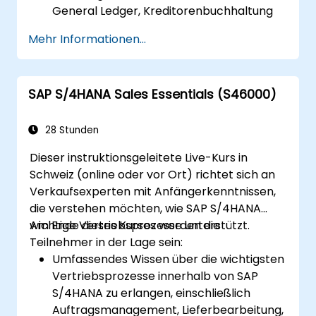
General Ledger, Kreditorenbuchhaltung
(AP) und Debitorenbuchhaltung (AR)
Mehr Informationen...
durchzuführen.
Mit Kostenstellen, Gewinnzentren und
internen Aufträgen zu arbeiten.
SAP S/4HANA Sales Essentials (S46000)
Die integrierten finanziellen
Planungsprozesse in SAP S/4HANA zu
verstehen.
28 Stunden
Grundlegende Finanzaufgaben
Dieser instruktionsgeleitete Live-Kurs in
abzuschliessen, einschliesslich
Schweiz (online oder vor Ort) richtet sich an
Periodenabschluss, Berichterstellung und
Verkaufsexperten mit Anfängerkenntnissen,
Analysen in SAP S/4HANA.
die verstehen möchten, wie SAP S/4HANA
wichtige Vertriebsprozesse unterstützt.
Am Ende dieses Kurses werden die
Teilnehmer in der Lage sein:
Umfassendes Wissen über die wichtigsten
Vertriebsprozesse innerhalb von SAP
S/4HANA zu erlangen, einschließlich
Auftragsmanagement, Lieferbearbeitung,