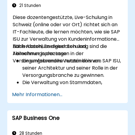
21 Stunden
Diese dozentengestützte, Live-Schulung in
Schweiz (online oder vor Ort) richtet sich an
IT-Fachleute, die lernen möchten, wie sie SAP
ISU zur Verwaltung von Kundeninformationen,
Zählerdaten, Energiedaten und
Nach Abschluss dieser Schulung sind die
Abrechnungsprozessen in der
Teilnehmer in der Lage:
Versorgungsbranche nutzen können.
Ein umfassendes Verständnis von SAP ISU,
seiner Architektur und seiner Rolle in der
Versorgungsbranche zu gewinnen.
Die Verwaltung von Stammdaten,
Serviceanfragen und
Mehr Informationen...
Kundeninteraktionen mit SAP ISU sicher zu
meistern.
Die Prinzipien der Verwaltung von
SAP Business One
Versorgungsinfrastruktur und
Energiedaten zu verstehen.
SAP ISU in andere SAP-Module zu
28 Stunden