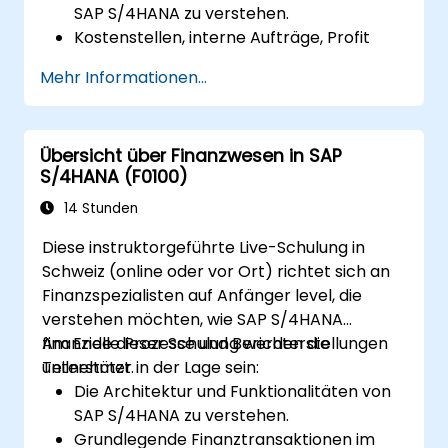
SAP S/4HANA zu verstehen.
Kostenstellen, interne Aufträge, Profit
Centers sowie die Rentabilitätsanalyse zu
Mehr Informationen...
konfigurieren und anzuwenden.
SAP Fiori-Apps für die Finanz- und
Management-Accounting-
Übersicht über Finanzwesen in SAP
Berichterstellung sicher zu nutzen.
S/4HANA (F0100)
14 Stunden
Diese instruktorgeführte Live-Schulung in
Schweiz (online oder vor Ort) richtet sich an
Finanzspezialisten auf Anfänger level, die
verstehen möchten, wie SAP S/4HANA
finanzielle Prozesse und Berichterstellungen
Am Ende dieser Schulung werden die
unterstützt.
Teilnehmer in der Lage sein:
Die Architektur und Funktionalitäten von
SAP S/4HANA zu verstehen.
Grundlegende Finanztransaktionen im