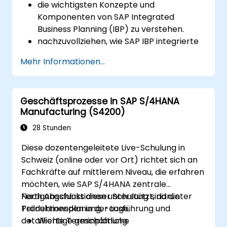
die wichtigsten Konzepte und
Komponenten von SAP Integrated
Business Planning (IBP) zu verstehen.
nachzuvollziehen, wie SAP IBP integrierte
Supply-Chain-Planungsprozesse
Mehr Informationen...
unterstützt.
sich über die verschiedenen Module in
SAP IBP und deren Funktionalitäten zu
Geschäftsprozesse in SAP S/4HANA
informieren.
Manufacturing (S4200)
praktische Erfahrung mit der
Benutzeroberfläche und den Tools von
28 Stunden
SAP IBP zu sammeln.
Diese dozentengeleitete Live-Schulung in
Schweiz (online oder vor Ort) richtet sich an
Fachkräfte auf mittlerem Niveau, die erfahren
möchten, wie SAP S/4HANA zentrale
Fertigungsfunktionen unterstützt, darunter
Nach Abschluss dieser Schulung sind die
Produktionsplanung, -ausführung und
Teilnehmenden in der Lage:
detaillierte Terminplanung.
Wichtige geschäftliche