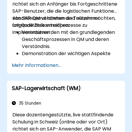
richtet sich an Anfänger bis Fortgeschrittene
SAP-Benutzer, die die logistischen Funktionen
von SAP QM verstehen und nutzen möchten,
Abschliessend können die Teilnehmer
um Qualitätskontrollprozesse zu
folgende Ziele erreichen:
implementieren.
Vertrautwerden mit den grundlegenden
Geschäftsprozessen in QM und deren
Verständnis.
Demonstration der wichtigen Aspekte
der SAP-Anwendungsintegration.
Mehr Informationen...
Verstehen aller SAP QM-Module.
Nutzung von
Qualitätsbenachrichtigungen und
SAP-Lagerwirtschaft (WM)
Durchführung von Qualitätsinspektionen.
35 Stunden
Diese dozentengestützte, live stattfindende
Schulung in Schweiz (online oder vor Ort)
richtet sich an SAP-Anwender, die SAP WM