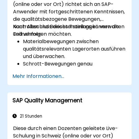
(online oder vor Ort) richtet sich an SAP-
Anwender mit fortgeschrittenen Kenntnissen,
die qualitätsbezogene Bewegungen,
Kontrollen und Berichterstellungen verwalten
Nach Abschluss dieses Trainings können die
und verfolgen möchten.
Teilnehmer:
Materialbewegungen zwischen
qualitätsrelevanten Lagerorten ausführen
und überwachen.
Schrott-Bewegungen genau
dokumentieren und verwalten.
Mehr Informationen...
Die Materialverfügbarkeit nach
spezifischem Lagerort und Prüfstatus
bestätigen.
SAP Quality Management
Qualitätssperren-Status wie gesperrt,
unbeschränkt verwendbar und in Prüfung
anwenden und verwalten.
21 Stunden
Individuelle Berichte zu Schrott, Kosten
Diese durch einen Dozenten geleitete Live-
und Qualitätsleistung erstellen und
Schulung in Schweiz (online oder vor Ort)
generieren.