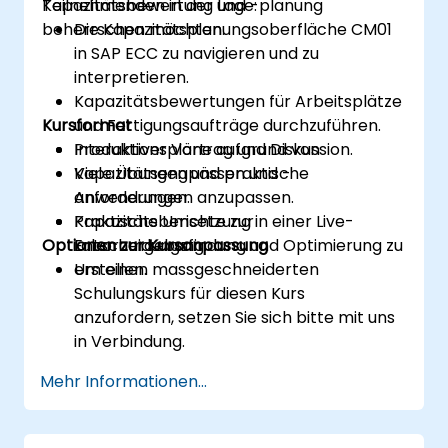
Kapazitätsbewertung und -planung
Teilnehmenden in der Lage:
beherrschen möchten.
Die Kapazitätsplanungsoberfläche CM01
in SAP ECC zu navigieren und zu
interpretieren.
Kapazitätsbewertungen für Arbeitsplätze
Kursformat
und Fertigungsaufträge durchzuführen.
Produktionspläne aufgrund von
Interaktiver Vortrag und Diskussion.
Kapazitätsengpässen und -
Viele Übungen und praktische
anforderungen anzupassen.
Anwendungen.
Kapazitätsberichte zur
Praktische Umsetzung in einer Live-
Optionen zur Kursanpassung
Entscheidungsfindung und Optimierung zu
Laborumgebung.
erstellen.
Um einen massgeschneiderten
Schulungskurs für diesen Kurs
anzufordern, setzen Sie sich bitte mit uns
in Verbindung.
Mehr Informationen...