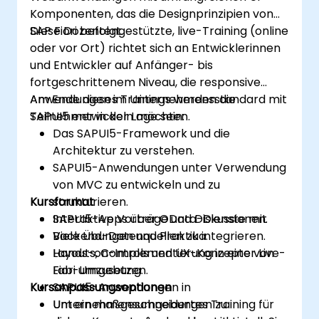
Komponenten, das die Designprinzipien von
SAP Fiori befolgt.
Diese Dozentengestützte, live-Training (online
oder vor Ort) richtet sich an Entwicklerinnen
und Entwickler auf Anfänger- bis
fortgeschrittenem Niveau, die responsive
Anwendungen im Unternehmensstandard mit
Am Ende dieses Trainings werden die
SAPUI5 entwickeln möchten.
Teilnehmer in der Lage sein:
Das SAPUI5-Framework und die
Architektur zu verstehen.
SAPUI5-Anwendungen unter Verwendung
von MVC zu entwickeln und zu
Kursformat
strukturieren.
SAPUI5-Apps über OData-Dienste mit
Interaktive Vorträge und Diskussionen.
Backend-Datenquellen zu integrieren.
Viele Übungen und Praktika.
Layouts, Controls und UX-Konzepte von
Hands-on-Implementierung in einer Live-
Fiori umzusetzen.
Lab-Umgebung.
Kursanpassungsoptionen
SAPUI5-Anwendungen in
Unternehmensumgebungen zu
Um ein maßgeschneidertes Training für