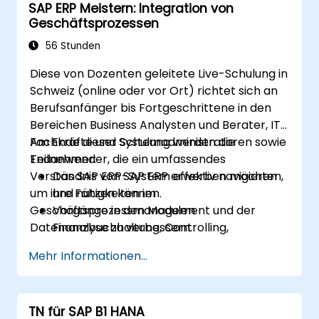
SAP ERP Meistern: Integration von
Geschäftsprozessen
56 Stunden
Diese von Dozenten geleitete Live-Schulung in
Schweiz (online oder vor Ort) richtet sich an
Berufsanfänger bis Fortgeschrittene in den
Bereichen Business Analysten und Berater, IT-
Fachkräfte und Systemadministratoren sowie
Am Ende dieser Schulung werden die
Endanwender, die ein umfassendes
Teilnehmer:
Verständnis von SAP ERP erwerben möchten,
Das SAP ERP-System effektiv navigieren
um ihre Fähigkeiten im
und nutzen können.
Geschäftsprozessmanagement und der
Vorgänge in den Modulen
Datenanalyse zu verbessern.
Finanzbuchhaltung, Controlling,
Materialverwaltung sowie Vertrieb und
Mehr Informationen...
Distribution verstehen und durchführen
können.
Hauptdaten für Lieferanten, Kunden und
TN für SAP B1 HANA
Materialien innerhalb von SAP ERP