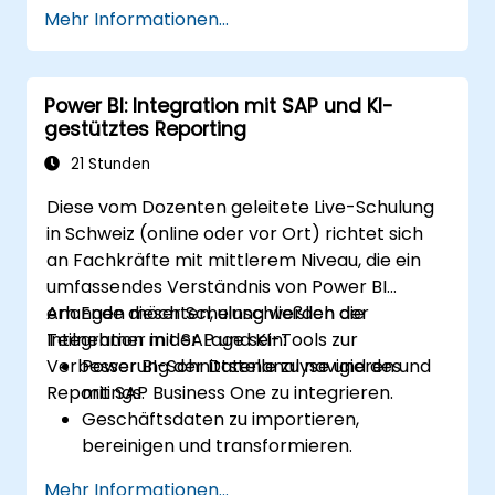
Mehr Informationen...
Power BI: Integration mit SAP und KI-
gestütztes Reporting
21 Stunden
Diese vom Dozenten geleitete Live-Schulung
in Schweiz (online oder vor Ort) richtet sich
an Fachkräfte mit mittlerem Niveau, die ein
umfassendes Verständnis von Power BI
erlangen möchten, einschließlich der
Am Ende dieser Schulung werden die
Integration mit SAP und KI-Tools zur
Teilnehmer in der Lage sein:
Verbesserung der Datenanalyse und des
Power BI-Schnittstelle zu navigieren und
Reportings.
mit SAP Business One zu integrieren.
Geschäftsdaten zu importieren,
bereinigen und transformieren.
Robuste Datenmodelle erstellen und DAX
Mehr Informationen...