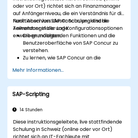
oder vor Ort) richtet sich an Finanzmanager
auf Anfängerniveau, die ein Verständnis für die
Funktionen von SAP Concur, praktische
Nach Abschluss dieser Schulung sind die
Anwendungsfälle und Konfigurationsoptionen
Teilnehmer in der Lage:
erwerben möchten.
Die grundlegenden Funktionen und die
Benutzeroberfläche von SAP Concur zu
verstehen.
Zu lernen, wie SAP Concur an die
organisatorischen Anforderungen
Mehr Informationen...
konfiguriert und angepasst wird.
Den Prozess zur Verwaltung von
Geschäftsreisen, Ausgaben und
SAP-Scripting
Rechnungen sicher zu beherrschen.
Durch die automatisierten Prozesse von
SAP Concur die Einhaltung der Reise- und
14 Stunden
Ausgaberichtlinien zu gewährleisten.
Diese instruktionsgeleitete, live stattfindende
Die Berichts- und Analysefunktionen zu
Schulung in Schweiz (online oder vor Ort)
verstehen, um das Reisen und
richtet sich an IT-Fachleute mit