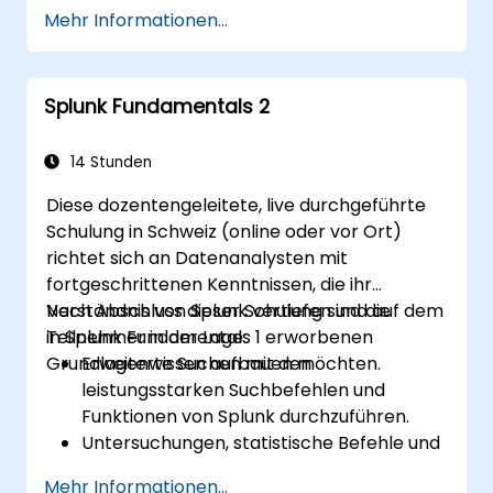
häufige und erweiterte Probleme effektiv
Mehr Informationen...
beheben.
Splunk in vollem Umfang für die
Datenanalyse, Überwachung und
Splunk Fundamentals 2
Berichterstellung nutzen.
Dateneingaben, Benutzerverwaltung und
Systemkonfigurationen verwalten.
14 Stunden
Diese dozentengeleitete, live durchgeführte
Schulung in Schweiz (online oder vor Ort)
richtet sich an Datenanalysten mit
fortgeschrittenen Kenntnissen, die ihr
Verständnis von Splunk vertiefen und auf dem
Nach Abschluss dieser Schulung sind die
in Splunk Fundamentals 1 erworbenen
Teilnehmer in der Lage:
Grundlagenwissen aufbauen möchten.
Erweiterte Suchen mit den
leistungsstarken Suchbefehlen und
Funktionen von Splunk durchzuführen.
Untersuchungen, statistische Befehle und
Auswertungsfunktionen zur Datenanalyse
Mehr Informationen...