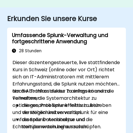
Erkunden Sie unsere Kurse
Umfassende Splunk-Verwaltung und
fortgeschrittene Anwendung
28 Stunden
Dieser dozentengesteuerte, live stattfindende
Kurs in Schweiz (online oder vor Ort) richtet
sich an IT-Administratoren mit mittlerem
Erfahrungsstand, die Splunk nutzen möchten,
um die IT-Infrastruktur zu erfassen und zu
Nach Abschluss dieses Trainings können die
verwalten, die Systemarchitektur zu
Teilnehmer:
optimieren, Probleme effektiv zu beheben
die gesamte Splunk-Infrastruktur
und die Möglichkeiten von Splunk für eine
verstehen und verwalten.
umfassende Datenanalyse und
die Splunk-Architektur und die
Echtzeitüberwachung auszuschöpfen.
Komponenten beherrschen.