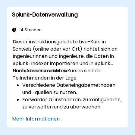
Komplexe Dashboards und Berichte
erstellen und teilen.
Splunk-Datenverwaltung
14 Stunden
Dieser instruktionsgeleitete Live-Kurs in
Schweiz (online oder vor Ort) richtet sich an
Ingenieurinnen und Ingenieure, die Daten in
Splunk-Indexer importieren und in Splunk
manipulieren möchten.
Nach Abschluss dieses Kurses sind die
Teilnehmenden in der Lage:
Verschiedene Dateneingabemethoden
und -quellen zu nutzen.
Forwarder zu installieren, zu konfigurieren,
zu verwalten und zu überwachen.
Rohdaten in Splunk zu manipulieren.
Mehr Informationen...
Einen Splunk-Diagnosebericht (Splunk
Diag) zu erstellen.