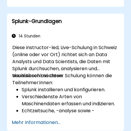
zu nutzen.
Sophistische Berichte und Dashboards
mit erweiterten
Splunk-Grundlagen
Visualisierungsmöglichkeiten zu erstellen.
Alerts (Benachrichtigungen) und
geplante Berichte für Überwachungs-
14 Stunden
und Benachrichtigungszwecke
Diese instructor-led, Live-Schulung in Schweiz
einzurichten.
(online oder vor Ort) richtet sich an Data
Analysts und Data Scientists, die Daten mit
Splunk durchsuchen, analysieren und
visualisieren möchten.
Nach Abschluss dieser Schulung können die
Teilnehmer:innen:
Splunk installieren und konfigurieren.
Verschiedenste Arten von
Maschinendaten erfassen und indizieren.
Echtzeitsuche, -analyse sowie -
visualisierung grosser Datensätze
Mehr Informationen...
implementieren.