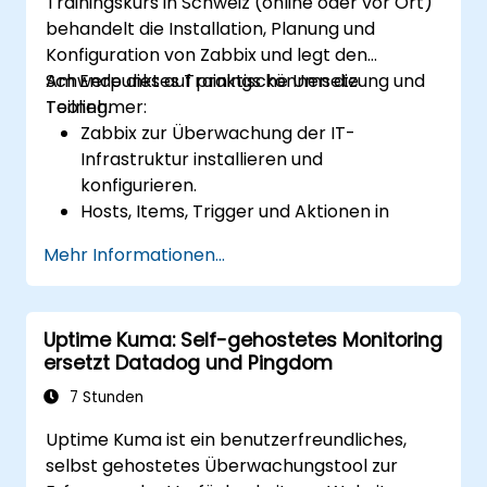
Trainingskurs in Schweiz (online oder vor Ort)
behandelt die Installation, Planung und
Konfiguration von Zabbix und legt den
Schwerpunkt auf praktische Umsetzung und
Am Ende dieses Trainings können die
Tooling.
Teilnehmer:
Zabbix zur Überwachung der IT-
Infrastruktur installieren und
konfigurieren.
Hosts, Items, Trigger und Aktionen in
Zabbix einrichten und verwalten.
Mehr Informationen...
Zabbix-Funktionen für Datenerfassung,
Alarmierung und Berichterstellung nutzen.
Zabbix in andere Tools und Plattformen
Uptime Kuma: Self-gehostetes Monitoring
integrieren, um die Überwachung und
ersetzt Datadog und Pingdom
Automatisierung zu verbessern.
7 Stunden
Uptime Kuma ist ein benutzerfreundliches,
selbst gehostetes Überwachungstool zur