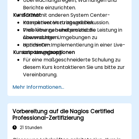
Überwachungsregeln, Warnungen und
Berichte einzurichten.
Kursformat
SCOM mit anderen System Center-
Komponenten zu integrieren.
Interaktiver Vortrag und Diskussion.
Probleme zu beheben und die Leistung in
Viele Übungen und praktische
überwachten Umgebungen zu
Anwendungen.
optimieren.
Hands-On-Implementierung in einer Live-
Kursanpassungsoptionen
Lab-Umgebung.
Für eine maßgeschneiderte Schulung zu
diesem Kurs kontaktieren Sie uns bitte zur
Vereinbarung.
Mehr Informationen...
Vorbereitung auf die Nagios Certified
Professional-Zertifizierung
21 Stunden