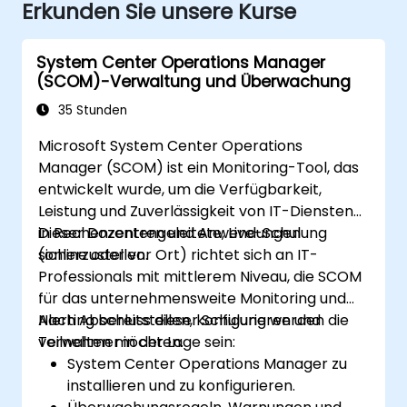
Erkunden Sie unsere Kurse
System Center Operations Manager
(SCOM)-Verwaltung und Überwachung
35 Stunden
Microsoft System Center Operations
Manager (SCOM) ist ein Monitoring-Tool, das
entwickelt wurde, um die Verfügbarkeit,
Leistung und Zuverlässigkeit von IT-Diensten
in Rechenzentren und Anwendungen
Dieser Dozentengeleitete, Live-Schulung
sicherzustellen.
(online oder vor Ort) richtet sich an IT-
Professionals mit mittlerem Niveau, die SCOM
für das unternehmensweite Monitoring und
Alerting bereitstellen, konfigurieren und
Nach Abschluss dieser Schulung werden die
verwalten möchten.
Teilnehmer in der Lage sein:
System Center Operations Manager zu
installieren und zu konfigurieren.