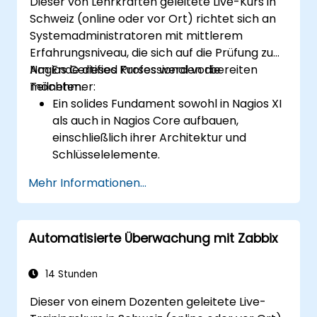
Dieser von Lehrkräften geleitete Live-Kurs in
Schweiz (online oder vor Ort) richtet sich an
Systemadministratoren mit mittlerem
Erfahrungsniveau, die sich auf die Prüfung zum
Nagios Certified Professional vorbereiten
Am Ende dieses Kurses werden die
möchten.
Teilnehmer:
Ein solides Fundament sowohl in Nagios XI
als auch in Nagios Core aufbauen,
einschließlich ihrer Architektur und
Schlüsselelemente.
Hosts, Dienste und
Mehr Informationen...
Netzwerkkomponenten effektiv mit
Nagios überwachen.
Nagios für die Datenvisualisierung,
Automatisierte Überwachung mit Zabbix
Dashboards und Berichterstellung nutzen.
Die Prüfung zum Nagios Certified
Professional selbstbewusst ablegen
14 Stunden
können.
Dieser von einem Dozenten geleitete Live-