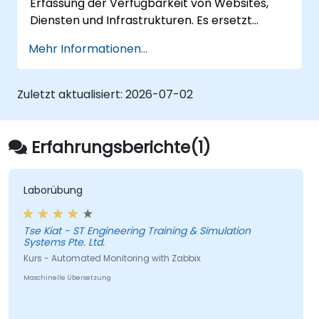
Erfassung der Verfügbarkeit von Websites,
Diensten und Infrastrukturen. Es ersetzt
Pingdom, Datadog Synthetics und
Mehr Informationen...
UptimeRobot für Teams, die ihre
Überwachungsdaten selbst kontrollieren
möchten. Diese von Dozenten geleitete Live-
Zuletzt aktualisiert:
2026-07-02
Schulung (online oder vor Ort) richtet sich an
SREs und DevOps-Ingenieure mit
grundlegenden bis fortgeschrittenen
Erfahrungsberichte(1)
Kenntnissen, die Uptime Kuma nutzen
möchten, um das Cloud-Uptime-Monitoring
durch eine selbst gehostete, souveräne
Laborübung
Plattform zur Statusverfolgung zu ersetzen.
Tse Kiat - ST Engineering Training & Simulation
Systems Pte. Ltd.
Kurs - Automated Monitoring with Zabbix
Maschinelle Übersetzung