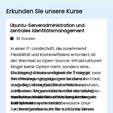
Erkunden Sie unsere Kurse
Ubuntu-Serveradministration und
zentrales Identitätsmanagement
35 Stunden
In einer IT-Landschaft, die zunehmend
Flexibilität und Kosteneffizienz erfordert, ist
der Wechsel zu Open-Source-Infrastrukturen
längst keine Option mehr, sondern eine
strategische Notwendigkeit. Ihr Team ist zwar
Die Lösung: Dieses umfassende 5-tägige
mit Windows-Umgebungen bestens vertraut,
Beschleunigungsprogramm ist darauf
doch die Unfähigkeit, Linux effektiv zu nutzen,
ausgelegt, diese Qualifikationslücke zu
stellt einen Engpass bei der Bereitstellung
schliessen. Wir vermitteln nicht nur «Befehle»,
moderner, skalierbarer Webanwendungen
sondern wandeln Windows-zentrierte
Nach Abschluss dieser Schulung können die
und Speichersysteme dar.
Administratoren in selbstbewusste Linux-
Teilnehmer:
Systemingenieure um. Bis zum Ende dieses
Bereitstellen & Sichern: Ubuntu Server