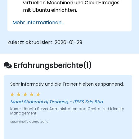
virtuellen Maschinen und Cloud-Images
mit Ubuntu einrichten.
Die Funktionen und Vorteile von Ubuntu
Mehr Informationen...
sowie die verschiedenen Varianten
verstehen.
Netzwerkkomponenten und
Zuletzt aktualisiert:
2026-01-29
Sicherheitseinstellungen mithilfe von
bash- und sudo-Befehlen konfigurieren.
Die in Ubuntu verfügbaren Technologien
Erfahrungsberichte(1)
(wie OpenStack) und Tools zur
Verwaltung von Virtualisierung und Cloud-
Containern nutzen.
Sehr informativ und die Trainer hielten es spannend.
Lernen, wie Mailserver (Dovecot, Exim4
und Postfix) sowie Webserver (Apache) in
Mohd Shahroni Hj Timbang - ITPSS Sdn Bhd
Ubuntu eingerichtet und konfiguriert
Kurs - Ubuntu Server Administration and Centralized Identity
Management
werden.
Maschinelle Übersetzung