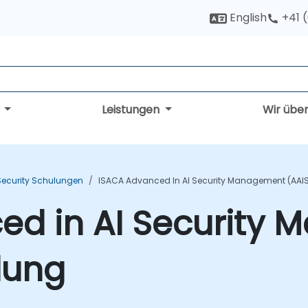
English
+41 
g
Leistungen
Wir übe
Security Schulungen
ISACA Advanced In AI Security Management (AAI
ed in AI Security
lung