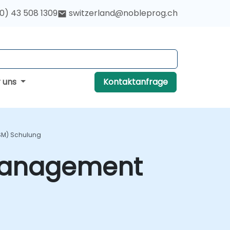
(0) 43 508 1309
switzerland@nobleprog.ch
r uns
Kontaktanfrage
SM) Schulung
 Management