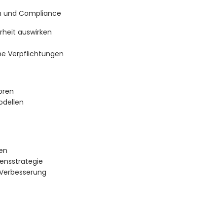
en und Compliance
erheit auswirken
he Verpflichtungen
oren
odellen
ten
mensstrategie
 Verbesserung