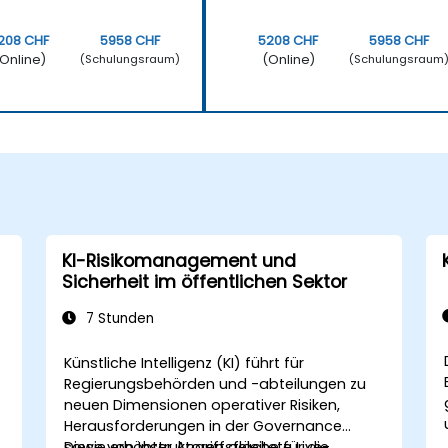
208 CHF
5958 CHF
5208 CHF
5958 CHF
Online)
(Online)
(Schulungsraum)
(Schulungsraum
KI-Risikomanagement und
Sicherheit im öffentlichen Sektor
7 Stunden
Künstliche Intelligenz (KI) führt für
Regierungsbehörden und -abteilungen zu
neuen Dimensionen operativer Risiken,
Herausforderungen in der Governance
sowie erhöhter Angriffsfläche für die
Diese von Instruktoren geleitete Live-