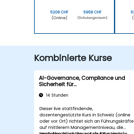
5208 CHF
5958 CHF
5
(Online)
(
(Schulungsraum)
Kombinierte Kurse
AI-Governance, Compliance und
Sicherheit für
Unternehmensführungen
14 Stunden
Dieser live stattfindende,
dozentengestützte Kurs in Schweiz (online
oder vor Ort) richtet sich an Führungskräfte
auf mittlerem Managementniveau, die
verstehen möchten, wie sie KISysteme
Nach Abschluss dieser Schulung sind die