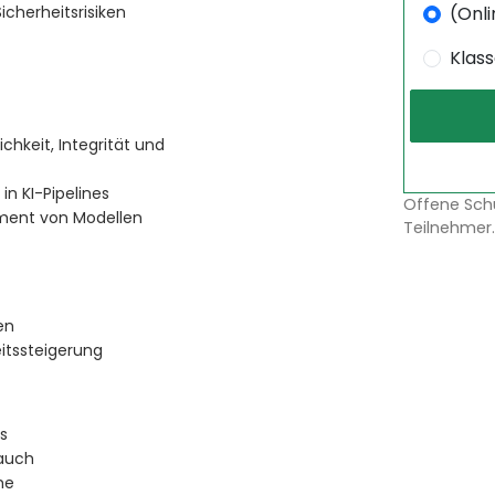
(Onli
icherheitsrisiken
Klas
chkeit, Integrität und
in KI-Pipelines
Offene Sch
ent von Modellen
Teilnehmer.
en
itssteigerung
s
rauch
me