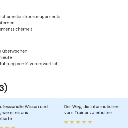
rsicherheitsrisikomanagements
ystemen
hmenssicherheit
ven überwachen
hleute
nführung von KI verantwortlich
3)
ofessionelle Wissen und
Der Weg, die Informationen
t, wie er es uns
vom Trainer zu erhalten
tierte