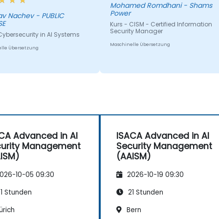
Mohamed Romdhani - Shams
Power
av Nachev - PUBLIC
SE
Kurs - CISM - Certified Information
Security Manager
Cybersecurity in AI Systems
Maschinelle Übersetzung
lle Übersetzung
CA Advanced in AI
ISACA Advanced in AI
urity Management
Security Management
ISM)
(AAISM)
026-10-05 09:30
2026-10-19 09:30
1 Stunden
21 Stunden
ürich
Bern