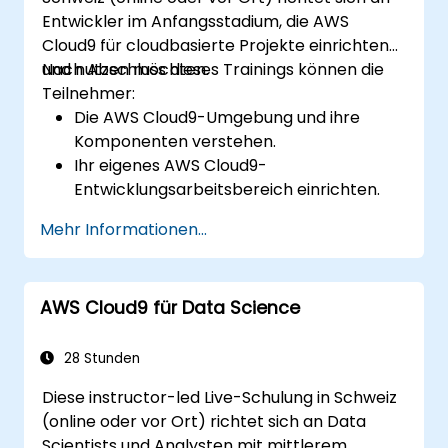
Entwickler im Anfangsstadium, die AWS
Cloud9 für cloudbasierte Projekte einrichten
und nutzen möchten.
Nach Abschluss dieses Trainings können die
Teilnehmer:
Die AWS Cloud9-Umgebung und ihre
Komponenten verstehen.
Ihr eigenes AWS Cloud9-
Entwicklungsarbeitsbereich einrichten.
Einfache Anwendungen innerhalb von
Mehr Informationen...
AWS Cloud9 entwickeln und ausführen.
Sich mit den Kollaborationsfunktionen von
AWS Cloud9 vertraut machen.
AWS Cloud9 für Data Science
28 Stunden
Diese instructor-led Live-Schulung in Schweiz
(online oder vor Ort) richtet sich an Data
Scientists und Analysten mit mittlerem