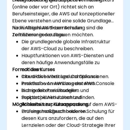
(online oder vor Ort) richtet sich an
Berufseinsteiger, die AWS auf konzeptioneller
Ebene verstehen und eine solide Grundlage
für künftiges AWS-Lernen oder
Nach Abschluss dieser Schulung sind die
Zertifizierungen aufbauen möchten.
Teilnehmer in der Lage:
Die grundlegende globale Infrastruktur
der AWS-Cloud zu beschreiben.
Hauptfunktionen von AWS-Diensten und
deren häufige Anwendungsfälle zu
Format des Kurses
erklären.
Cloud-Sicherheit und Compliance
Interaktive Vorträge und Diskussionen.
innerhalb von AWS zu verstehen.
Praktische Anwendung der AWS Console
Sich in den Preismodellen und
in angeleiteten Übungen.
Supportplänen zurechtzufinden.
Praktische Aktivitäten und
Möglichkeiten zur Kursanpassung
Wissensüberprüfungen, die auf dem AWS-
Prüfungshandbuch basieren.
Um eine maßgeschneiderte Schulung für
diesen Kurs anzufordern, die auf den
Lernzielen oder der Cloud-Strategie Ihrer