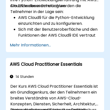
Cloud9 verbessern möchten.
Am Ende dieser Schulung werden die
Teilnehmer in der Lage sein:
AWS Cloud9 für die Python-Entwicklung
einzurichten und zu konfigurieren.
Sich mit der Benutzeroberfläche und den
Funktionen der AWS Cloud9 IDE vertraut
zu machen.
Mehr Informationen...
Python-Anwendungen in AWS Cloud9 zu
schreiben, zu debuggen und
bereitzustellen.
AWS Cloud Practitioner Essentials
Mit anderen Entwicklern unter Nutzung
der AWS Cloud9-Plattform
zusammenzuarbeiten.
14 Stunden
AWS Cloud9 mit anderen AWS-Diensten
Der Kurs AWS Cloud Practitioner Essentials ist
für erweiterte Bereitstellungen zu
ein Grundlagenkurs, der den Teilnehmern ein
integrieren.
breites Verständnis von AWS-Cloud-
Konzepten, Diensten, Sicherheit, Architektur,
Preisgestaltung und Support vermittelt.
Dieser dozentengestützte Live-Trainingskurs