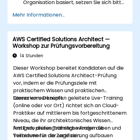
Organisation basiert, setzen Sie sich bitte
mit uns in Verbindung, um eine
Mehr Informationen...
Vereinbarung zu treffen.
AWS Certified Solutions Architect —
Workshop zur Prüfungsvorbereitung
14 Stunden
Dieser Workshop bereitet Kandidaten auf die
AWS Certified Solutions Architect-Prüfung
vor, indem er die Prüfungsziele mit
praktischem Wissen und praktischen
Szenarien verknüpft.
Dieses vom Dozenten geleitete Live-Training
(online oder vor Ort) richtet sich an Cloud-
Praktiker auf mittlerem bis fortgeschrittenem
Niveau, die ihr architektonisches Wissen
festigen, prüfungsähnliche Fragen üben und
Am Ende dieses Trainings werden die
Vertrauen für die Zertifizierung aufbauen
Teilnehmer in der Lage sein: