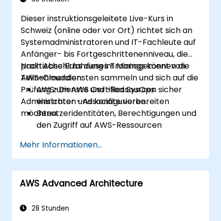
Dieser instruktionsgeleitete Live-Kurs in
Schweiz (online oder vor Ort) richtet sich an
Systemadministratoren und IT-Fachleute auf
Anfänger- bis Fortgeschrittenenniveau, die
praktische Erfahrung im Management von
Nach Abschluss dieses Trainings können die
AWS-Clouddiensten sammeln und sich auf die
Teilnehmenden:
Prüfung zum AWS Certified SysOps
AWS-Dienste und -Ressourcen sicher
Administrator - Associate vorbereiten
einrichten und konfigurieren.
möchten.
Benutzeridentitäten, Berechtigungen und
den Zugriff auf AWS-Ressourcen
verwalten.
Mehr Informationen...
Skalierbare, hochverfügbare und
fehlertolerante Systeme in AWS
entwerfen und bereitstellen.
AWS Advanced Architecture
Datenflüsse zu und von AWS
implementieren und verwalten.
Die Nutzung von AWS-Diensten
28 Stunden
optimieren, um einen effizienten Betrieb