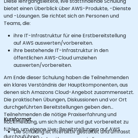
Diese lehrgangsleitete, live stattfindende Schulung
bietet einen Überblick über AWS-Produkte, -Dienste
und -Lösungen. Sie richtet sich an Personen und
Teams, die:
ihre IT-Infrastruktur für eine Erstbereitstellung
auf AWS auswerten/vorbereiten.
ihre bestehende IT-Infrastruktur in den
öffentlichen AWS-Cloud umziehen
auswerten/vorbereiten.
Am Ende dieser Schulung haben die Teilnehmenden
ein klares Verständnis der Hauptkomponenten, aus
denen sich Amazons Cloud-Angebot zusammensetzt.
Die praktischen Übungen, Diskussionen und vor Ort
durchgeführten Bereitstellungen geben den
Teilnehmenden die nötige Praxiserfahrung und
Kursformat
Rückmeldung, um sich sicher und gut vorbereitet zu
fühlen, um eigene Live-Bereitstellungen auf AWS
Die Schulung ist interaktiv gestaltet und umfasst
durchzuführen.