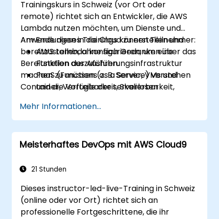
Trainingskurs in Schweiz (vor Ort oder
remote) richtet sich an Entwickler, die AWS
Lambda nutzen möchten, um Dienste und
Anwendungen in die Cloud zu erstellen und
Am Ende dieses Trainings können Teilnehmer:
bereitzustellen, ohne sich Gedanken über das
AWS Lambda konfigurieren, um eine
Bereitstellen der Ausführungsinfrastruktur
Funktion auszuführen.
machen zu müssen (z. B. Server, VMs und
FaaS (Functions as a Service) verstehen
Container, Verfügbarkeit, Skalierbarkeit,
und die Vorteile der serverlosen
Speicher usw.).
Entwicklung begreifen.
Mehr Informationen...
AWS Lambda-Funktionen erstellen,
hochladen und ausführen.
Lambda-Funktionen mit verschiedenen
Meisterhaftes DevOps mit AWS Cloud9
Ereignisquellen integrieren.
Auf Lambda basierte Anwendungen
paketieren, bereitstellen, überwachen
21 Stunden
und Fehler beheben.
Dieses instructor-led-live-Training in Schweiz
(online oder vor Ort) richtet sich an
professionelle Fortgeschrittene, die ihr