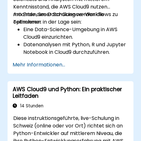
Kenntnisstand, die AWS Cloud9 nutzen
möchten, um Data-Science-Workflows zu
Am Ende dieser Schulung werden die
optimieren.
Teilnehmer in der Lage sein:
Eine Data-Science-Umgebung in AWS
Cloud9 einzurichten.
Datenanalysen mit Python, R und Jupyter
Notebook in Cloud9 durchzuführen.
AWS Cloud9 mit AWS-Datendiensten wie
Mehr Informationen...
S3, RDS und Redshift zu integrieren.
AWS Cloud9 für die Entwicklung und
Bereitstellung von Machine-Learning-
AWS Cloud9 und Python: Ein praktischer
Modellen zu nutzen.
Leitfaden
Cloudbasierte Workflows zur
Datenanalyse und -verarbeitung zu
14 Stunden
optimieren.
Diese instruktionsgeführte, live-Schulung in
Schweiz (online oder vor Ort) richtet sich an
Python-Entwickler auf mittlerem Niveau, die
ihre Python-Entwicklungserfahrung mit AWS