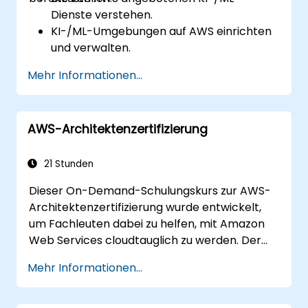
Dienste verstehen.
KI-/ML-Umgebungen auf AWS einrichten
und verwalten.
Praxiserfahrung beim Erstellen, Trainieren
Mehr Informationen...
und Bereitstellen von KI-Modellen mit
Amazon SageMaker sammeln.
Verschiedene AWS-KI-Dienste für
AWS-Architektenzertifizierung
spezifische Anwendungsfälle nutzen.
21 Stunden
Dieser On-Demand-Schulungskurs zur AWS-
Architektenzertifizierung wurde entwickelt,
um Fachleuten dabei zu helfen, mit Amazon
Web Services cloudtauglich zu werden. Der
Kurs basiert auf praxisnahen Beispielen und
Mehr Informationen...
vermittelt Teilnehmern ein Verständnis für die
praktische Anwendung von Konzepten wie
den Grundlagen der Cloud-Computing,