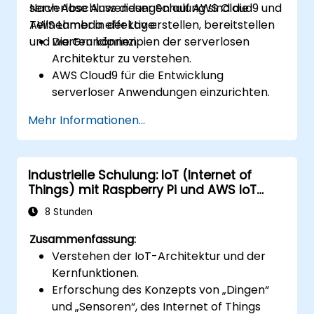
serverlose Anwendungen auf AWS Cloud9 und
Nach Abschluss dieser Schulung sind die
AWS Lambda effektiv erstellen, bereitstellen
Teilnehmer in der Lage:
und warten können.
Die Grundprinzipien der serverlosen
Architektur zu verstehen.
AWS Cloud9 für die Entwicklung
serverloser Anwendungen einzurichten.
Serverlose Anwendungen mit AWS
Mehr Informationen...
Lambda zu entwickeln, zu testen und
bereitzustellen.
AWS Lambda mit anderen AWS-Diensten
Industrielle Schulung: IoT (Internet of
wie API Gateway und S3 zu integrieren.
Things) mit Raspberry Pi und AWS IoT
Serverlose Anwendungen in Bezug auf
Core
Leistung und Kosteneffizienz zu
8 Stunden
optimieren.
Zusammenfassung:
Verstehen der IoT-Architektur und der
Kernfunktionen.
Erforschung des Konzepts von „Dingen“
und „Sensoren“, des Internet of Things