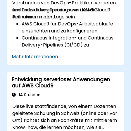
Verständnis von DevOps-Praktiken vertiefen
und Entwicklungsprozesse mit AWS Cloud9
Am Ende dieses Trainings werden die
optimieren möchten.
Teilnehmer in der Lage sein:
AWS Cloud9 für DevOps-Arbeitsabläufe
einzurichten und zu konfigurieren.
Continuous Integration- und Continuous
Delivery-Pipelines (CI/CD) zu
implementieren.
Mehr Informationen...
Test-, Überwachungs- und
Bereitstellungsprozesse mit AWS Cloud9
zu automatisieren.
Entwicklung serverloser Anwendungen
AWS-Dienste wie Lambda, EC2 und S3 in
auf AWS Cloud9
DevOps-Arbeitsabläufe zu integrieren.
Quellcodeverwaltungssysteme wie
14 Stunden
GitHub oder GitLab innerhalb von AWS
Diese live stattfindende, von einem Dozenten
Cloud9 zu nutzen.
geleitete Schulung in Schweiz (online oder vor
Ort) richtet sich an Fachkräfte mit mittlerem
Know-how, die lernen möchten, wie sie