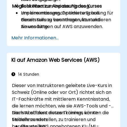
Möglichkeiten zur Anpassung des Kurses
Best Practices bei der Planung,
Implementierung, Optimierung und
Um eine massgeschneiderte Schulung für
Bereitstellung von Infrastruktur und
diesen Kurs zu beantragen, kontaktieren
Anwendungen auf AWS anzuwenden.
Sie uns bitte.
Mehr Informationen...
KI auf Amazon Web Services (AWS)
14 Stunden
Dieser von Instruktoren geleitete Live-Kurs in
Schweiz (Online oder vor Ort) richtet sich an
IT-Fachkräfte mit mittlerem Kenntnisstand,
die lernen möchten, wie sie AWS-Tools und -
Dienste effizient nutzen können, um KI-
Nach Abschluss dieses Trainings können die
Modelle zu erstellen, zu trainieren und
Teilnehmenden:
bereitzustellen.
Die von AWS angebotenen KI-/ML-