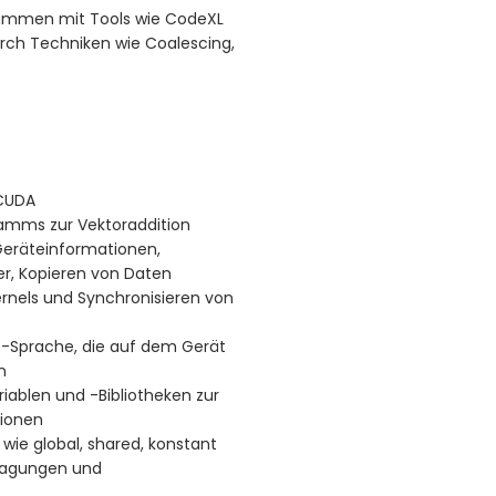
ammen mit Tools wie CodeXL
h Techniken wie Coalescing,
 CUDA
amms zur Vektoraddition
eräteinformationen,
r, Kopieren von Daten
rnels und Synchronisieren von
+-Sprache, die auf dem Gerät
n
iablen und -Bibliotheken zur
tionen
e global, shared, konstant
tragungen und