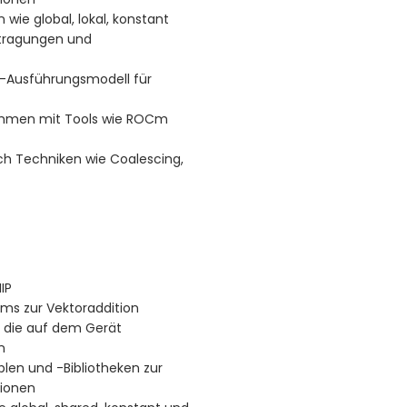
e global, lokal, konstant
rtragungen und
m-Ausführungsmodell für
mmen mit Tools wie ROCm
 Techniken wie Coalescing,
IP
ms zur Vektoraddition
, die auf dem Gerät
n
blen und -Bibliotheken zur
tionen