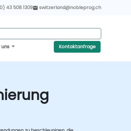
(0) 43 508 1309
switzerland@nobleprog.ch
r uns
Kontaktanfrage
mierung
wendungen zu beschleunigen, die