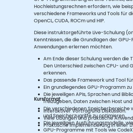
Hochleistungsrechnen erfordern, wie beispi
verschiedene Frameworks und Tools für di
OpenCL, CUDA, ROCm und HIP.
Diese instruktorgeführte Live-Schulung (on
Kenntnissen, die die Grundlagen der GPU-
Anwendungen erlernen möchten.
Am Ende dieser Schulung werden die Te
Den Unterschied zwischen CPU- und G
erkennen.
Das passende Framework und Tool für
Ein grundlegendes GPU-Programm zu er
Die jeweiligen APIs, Sprachen und Bi
Kursformat
freizugeben, Daten zwischen Host und 
Die verschiedenen Speicherbereiche w
Interaktiver Vortrag und Diskussion.
und Speicherzugriffe zu optimieren.
Viele Übungen und praktische Anwen
Die jeweiligen Ausführungsmodelle, wie
Praktische Implementierung in einer
GPU-Programme mit Tools wie CodeXL