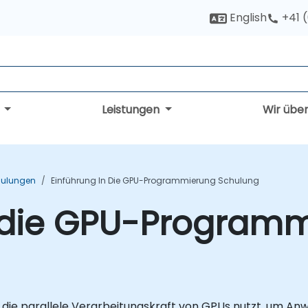
English
+41 
g
Leistungen
Wir übe
hulungen
Einführung In Die GPU-Programmierung Schulung
n die GPU-Program
 die parallele Verarbeitungskraft von GPUs nutzt, um An