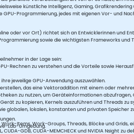
elsweise künstliche Intelligenz, Gaming, Grafikrendering
e GPU-Programmierung, jedes mit eigenen Vor- und Nacht
line oder vor Ort) richtet sich an Entwicklerinnen und En
Programmierung sowie die wichtigsten Frameworks und To
ilnehmer in der Lage sein:
PU-Rechnen zu verstehen und die Vorteile sowie Herau
 ihre jeweilige GPU-Anwendung auszuwählen.
stellen, das eine Vektoraddition mit einem oder mehre
bliotheken zu nutzen, um Geräteinformationen abzufragen
Gerät zu kopieren, Kernels auszuführen und Threads zu s
ie globalen, lokalen, konstanten und privaten Speiche
dungen.
 Work-Items, Work-Groups, Threads, Blöcke und Grids, ein
 Live-Lab-Umgebung.
, CUDA-GDB, CUDA-MEMCHECK und NVIDIA Nsight zu deb