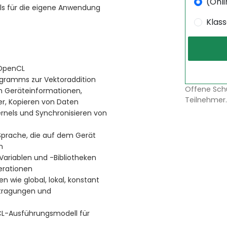
(Onli
ls für die eigene Anwendung
Klas
?
 OpenCL
ogramms zur Vektoraddition
Offene Sch
 Geräteinformationen,
Teilnehmer.
r, Kopieren von Daten
rnels und Synchronisieren von
Sprache, die auf dem Gerät
n
Variablen und -Bibliotheken
erationen
wie global, lokal, konstant
rtragungen und
nCL-Ausführungsmodell für