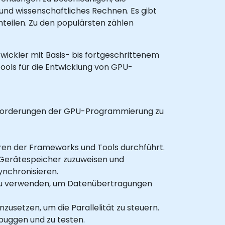
 und wissenschaftliches Rechnen. Es gibt
eilen. Zu den populärsten zählen
twickler mit Basis- bis fortgeschrittenem
ols für die Entwicklung von GPU-
sforderungen der GPU-Programmierung zu
ren der Frameworks und Tools durchführt.
, Gerätespeicher zuzuweisen und
ynchronisieren.
r zu verwenden, um Datenübertragungen
zusetzen, um die Parallelität zu steuern.
uggen und zu testen.