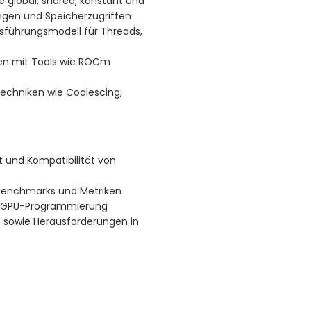
 global, shared, konstant und
ngen und Speicherzugriffen
usführungsmodell für Threads,
en mit Tools wie ROCm
chniken wie Coalescing,
t und Kompatibilität von
Benchmarks und Metriken
die GPU-Programmierung
s sowie Herausforderungen in