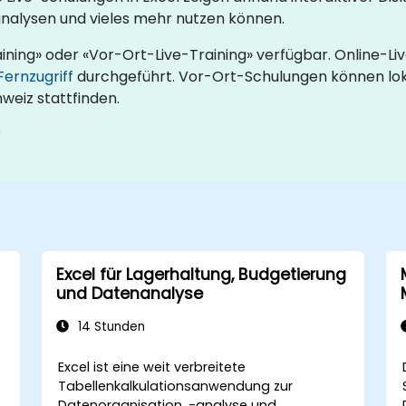
analysen und vieles mehr nutzen können.
aining» oder «Vor-Ort-Live-Training» verfügbar. Online-L
Fernzugriff
durchgeführt. Vor-Ort-Schulungen können lokal
eiz stattfinden.
r
Excel für Lagerhaltung, Budgetierung
und Datenanalyse
14 Stunden
Excel ist eine weit verbreitete
Tabellenkalkulationsanwendung zur
Datenorganisation, -analyse und