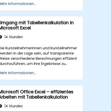
Mehr Informationen...
Umgang mit Tabellenkalkulation in
Microsoft Excel
14 Stunden
Die Kursteilnehmerinnen und Kursteilnehmer
werden in der Lage sein, auf transparente
Weise verschiedene Berechnungen effizient
durchzuführen, um ihre Ergebnisse zu
strukturieren und darzustellen, mehrere
Mehr Informationen...
Mechanismen zur Vereinfachung und
Beschleunigung der Erstellung von
Tabellenkalkulationen einzusetzen sowie die
Berechnungen und deren Ergebnisse vor
Microsoft Office Excel – effizientes
unbefugtem Zugriff zu schützen.
Arbeiten mit Tabellenkalkulation
14 Stunden