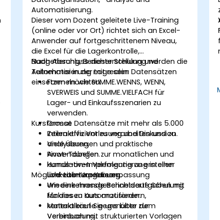
Automatisierung.
n
Dieser vom Dozent geleitete Live-Training
(online oder vor Ort) richtet sich an Excel-
Anwender auf fortgeschrittenem Niveau,
die Excel für die Lagerkontrolle,
Budgetierung, Berichterstellung und
Nach Abschluss dieser Schulung werden die
Automatisierung mit realen Datensätzen
Teilnehmer in der Lage sein:
einsetzen möchten.
Formeln wie SUMME.WENNS, WENN,
SVERWEIS und SUMME.VIELFACH für
e
Lager- und Einkaufsszenarien zu
verwenden.
Kursformat
Grosse Datensätze mit mehr als 5.000
Zeilen effizient zu verarbeiten und zu
Interaktive Vorlesung und Diskussion.
analysieren.
Viele Übungen und praktische
Pivot-Tabellen zur monatlichen und
Anwendungen.
kumulativen Verfolgung zu erstellen
Hands-on-Implementierung in einer
Möglichkeiten zur Kursanpassung
und zu interpretieren.
Live-Lab-Umgebung.
Wiederkehrende Berichtsaufgaben mit
Um eine massgeschneiderte Schulung
Makros zu automatisieren.
für diesen Kurs anzufordern,
Materialkäufe gegenüber dem
kontaktieren Sie uns bitte zur
Verbrauch mit strukturierten Vorlagen
Vereinbarung.