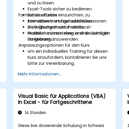
und zu lösen.
Excel-Tools sicher zu bedienen.
Format des Kurses
Daten effektiv einzurichten, zu
formatieren und aufzubereiten.
Interaktive Vorträge und Diskussionen.
Die logische Struktur von Excel-
Viele Übungen und Praktika.
Modellen zu verstehen und die richtigen
Praktische Umsetzung in einer Live-Lab-
Funktionen anzuwenden.
Umgebung.
Anpassungsoptionen für den Kurs
Um ein individuelles Training für diesen
Kurs anzufordern, kontaktieren Sie uns
bitte zur Vereinbarung.
Mehr Informationen...
Visual Basic für Applications (VBA)
in Excel - für Fortgeschrittene
14 Stunden
Diese live dozierende Schulung in Schweiz