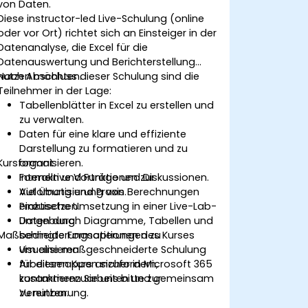
von Daten.
Diese instructor-led Live-Schulung (online
oder vor Ort) richtet sich an Einsteiger in der
Datenanalyse, die Excel für die
Datenauswertung und Berichterstellung
nutzen möchten.
Nach Abschluss dieser Schulung sind die
Teilnehmer in der Lage:
Tabellenblätter in Excel zu erstellen und
zu verwalten.
Daten für eine klare und effiziente
Darstellung zu formatieren und zu
Kursformat
organisieren.
Formeln und Funktionen zur
Interaktive Vorträge und Diskussionen.
Automatisierung von Berechnungen
Viel Übung und Praxis.
einzusetzen.
Praktische Umsetzung in einer Live-Lab-
Daten durch Diagramme, Tabellen und
Umgebung.
Maßschneiderungsoptionen des Kurses
bedingte Formatierungen zu
visualisieren.
Um eine maßgeschneiderte Schulung
Arbeitsmappen sicher in Microsoft 365
für diesen Kurs anzufordern,
zusammenzuarbeiten und gemeinsam
kontaktieren Sie uns bitte zur
zu nutzen.
Vereinbarung.