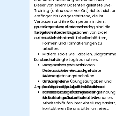
Dieser von einem Dozenten geleitete Live-
Training (online oder vor Ort) richtet sich a
Anfänger bis Fortgeschrittene, die ihr
Vertrauen und ihre Kompetenz in den
grundlegenden, mittleren und
Nach Abschluss dieser Schulung sind die
fortgeschrittenen Funktionen von Excel
Teilnehmer in der Lage:
aufbauen möchten.
Mit Sicherheit mit Tabellenblättern,
Formeln und Formatierungen zu
arbeiten.
Mittlere Tools wie Tabellen, Diagramm
Kursformat
und bedingte Logik zu nutzen.
Fortgeschrittene Funktionen,
Vom Dozent geleitete
Datenanalyse-Features und
Demonstrationen und geführte
Automatisierungstechniken
Erklärungen.
anzuwenden.
Umfangreiche Übungsaufgaben und
Anpassungsmöglichkeiten des Kurses
Professionelle Arbeitsblätter zu
praktische Übungen im Workbook.
erstellen, die die Entscheidungsfindung
Praktische Lab-Übungen mit
Für eine maßgeschneiderte
im Unternehmen unterstützen.
realistischen Tabellenblatt-Szenarien.
Abdeckung, die auf den
Arbeitsabläufen Ihrer Abteilung basiert,
kontaktieren Sie uns bitte, um eine
angepasste Version dieses Kurses zu