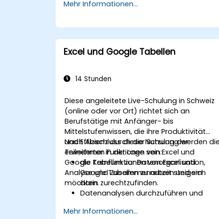
Mehr Informationen...
vereinbaren.
Excel und Google Tabellen
14 Stunden
Diese angeleitete Live-Schulung in Schweiz
(online oder vor Ort) richtet sich an
Berufstätige mit Anfänger- bis
Mittelstufenwissen, die ihre Produktivität
und Effizienz durch die Nutzung der
Nach Abschluss dieser Schulung werden di
erweiterten Funktionen von Excel und
Teilnehmer in der Lage sein:
Google Tabellen zur Datenorganisation,
die Kernfunktionen von Excel und
Analyse und Zusammenarbeit steigern
Google Tabellen zu nutzen und sich
möchten.
darin zurechtzufinden.
Datenanalysen durchzuführen und
umsetzbare Erkenntnisse mithilfe
Mehr Informationen...
fortgeschrittener