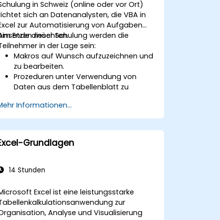
Schulung in Schweiz (online oder vor Ort)
richtet sich an Datenanalysten, die VBA in
Excel zur Automatisierung von Aufgaben
einsetzen möchten.
Am Ende dieser Schulung werden die
Teilnehmer in der Lage sein:
Makros auf Wunsch aufzuzeichnen und
zu bearbeiten.
Prozeduren unter Verwendung von
Daten aus dem Tabellenblatt zu
schreiben.
Mehr Informationen...
Eigene Funktionen zu erstellen.
Ein Ereignis (z. B. Öffnen einer
Arbeitsmappe, Aktualisieren einer Zelle)
mittels eines Handlers zu verarbeiten.
Excel-Grundlagen
Ein Formular zu erstellen.
14 Stunden
Microsoft Excel ist eine leistungsstarke
Tabellenkalkulationsanwendung zur
Organisation, Analyse und Visualisierung