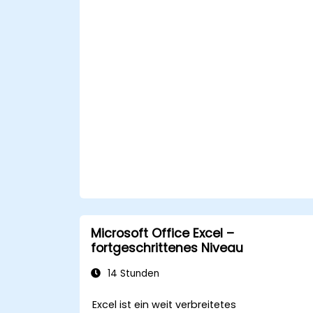
Tabellenkalkulationstechniken zu
erstellen.
in Echtzeit zusammenzuarbeiten,
indem Google Tabellen für
reibungslose Teamarbeit genutzt wird.
wiederverwendbare Vorlagen für
Berichterstellung, Verfolgung und
Projektmanagement zu erstellen.
Microsoft Office Excel –
fortgeschrittenes Niveau
14 Stunden
Excel ist ein weit verbreitetes