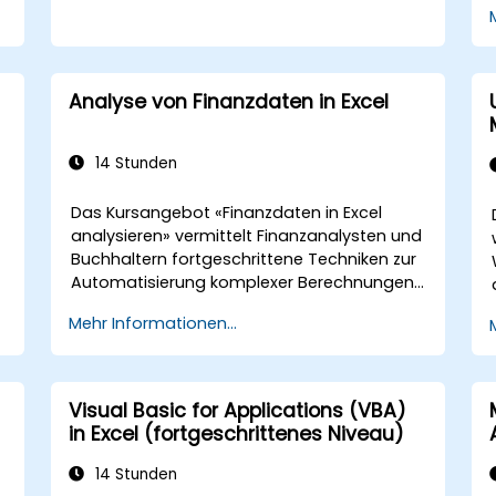
Analyse von Finanzdaten in Excel
14 Stunden
Das Kursangebot «Finanzdaten in Excel
analysieren» vermittelt Finanzanalysten und
Buchhaltern fortgeschrittene Techniken zur
Automatisierung komplexer Berechnungen
und Berichte. Es behandelt die
Mehr Informationen...
Kernprinzipien von Finanzfunktionen, INDEX-
SVERWEIS-Abfragen (INDEX-MATCH),
Datenbankabfragen, PivotTabellen,
PivotDiagrammen sowie die Integration
Visual Basic for Applications (VBA)
externer Daten. Der Kurs vertieft den Einsatz
in Excel (fortgeschrittenes Niveau)
von Zielwertsuche, Solver, dem Analysis-
Paket für Excel und VBA-Makros zur
14 Stunden
Automatisierung wiederkehrender