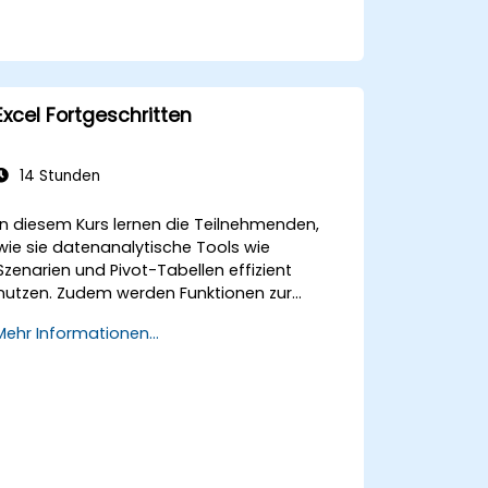
Excel Fortgeschritten
14 Stunden
In diesem Kurs lernen die Teilnehmenden,
wie sie datenanalytische Tools wie
Szenarien und Pivot-Tabellen effizient
nutzen. Zudem werden Funktionen zur
Berechnung von Datumsangaben und
Mehr Informationen...
Textverarbeitung sowie das Erstellen und
Anpassen von Makros zur Automatisierung
der Arbeit mit
Tabellenkalkulationsdokumenten
behandelt.